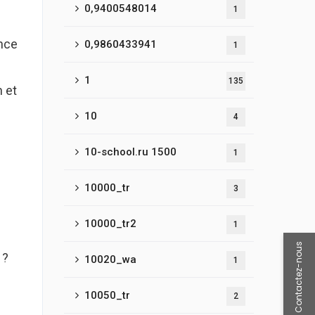
0,9400548014
1
ence
0,9860433941
1
1
135
n et
10
4
10-school.ru 1500
1
s
10000_tr
3
10000_tr2
1
Contactez-nous
 ?
10020_wa
1
10050_tr
2