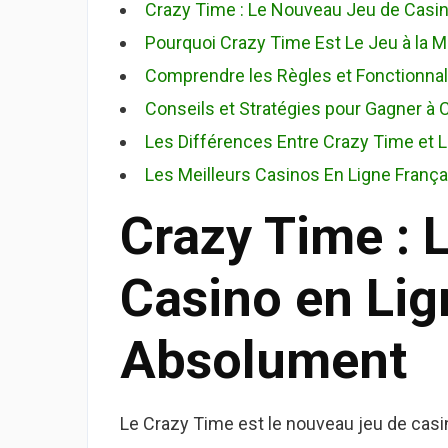
Crazy Time : Le Nouveau Jeu de Casi
Pourquoi Crazy Time Est Le Jeu à la 
Comprendre les Règles et Fonctionnal
Conseils et Stratégies pour Gagner à
Les Différences Entre Crazy Time et 
Les Meilleurs Casinos En Ligne Franç
Crazy Time : 
Casino en Lig
Absolument
Le Crazy Time est le nouveau jeu de casin