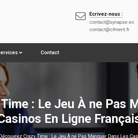
Ecrivez-nous :
contact@synapse.ec
contact@cfmerit.fr
ervices
Contact
 Time : Le Jeu À ne Pas 
Casinos En Ligne Françai
Découvrez Crazy Time : Le Jeu À ne Pas Manquer Dans Les Casi