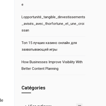
e
Lopportunité_tangible_dinvestissements
_avisés_avec_thorfortune_et_une_croi
ssan
Топ 15 лучших казино онлайн для
захватывающей игры
How Businesses Improve Visibility With
Better Content Planning
Catégories
de