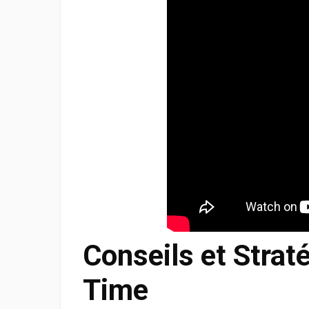
Conseils et Strat
Time