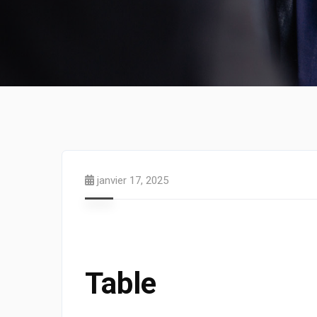
janvier 17, 2025
Table