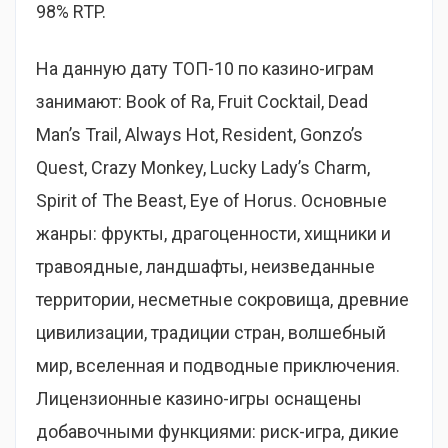
98% RTP.
На данную дату ТОП-10 по казино-играм
занимают: Book of Ra, Fruit Cocktail, Dead
Man’s Trail, Always Hot, Resident, Gonzo’s
Quest, Crazy Monkey, Lucky Lady’s Charm,
Spirit of The Beast, Eye of Horus. Основные
жанры: фрукты, драгоценности, хищники и
травоядные, ландшафты, неизведанные
территории, несметные сокровища, древние
цивилизации, традиции стран, волшебный
мир, вселенная и подводные приключения.
Лицензионные казино-игры оснащены
добавочными функциями: риск-игра, дикие