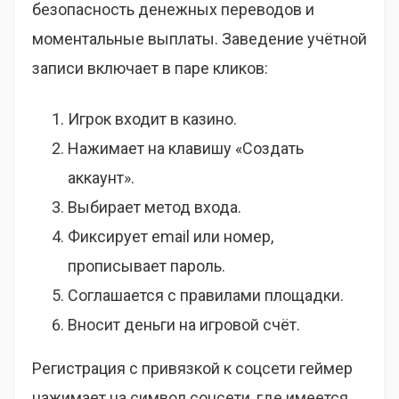
безопасность денежных переводов и
моментальные выплаты. Заведение учётной
записи включает в паре кликов:
Игрок входит в казино.
Нажимает на клавишу «Создать
аккаунт».
Выбирает метод входа.
Фиксирует email или номер,
прописывает пароль.
Соглашается с правилами площадки.
Вносит деньги на игровой счёт.
Регистрация с привязкой к соцсети геймер
нажимает на символ соцсети, где имеется