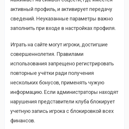
активный профиль, и активирует передачу
сведений. Неуказанные параметры важно
заполнить при входе в настройках профиля.
Играть на сайте могут игроки, достигшие
совершеннолетия. Правилами
использования запрещено регистрировать
повторные учётки ради получения
нескольких бонусов, применять чужую
информацию. Если администраторы находят
нарушения представители клуба блокирует
учетную запись игрока с блокировкой всех
финансов.