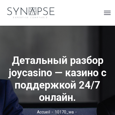
Детальный разбор
joycasino — казино с
поддержкой 24/7
онлайн.
Accueil
10170_wa