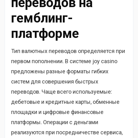
переводов на
гемблинг-
платформе
Тип валютных переводов определяется при
первом пополнении. В системе joy casino
предложены разные форматы гибких
систем для совершения быстрых
переводов. Чаще всего используемые:
дебетовые и кредитные карты, обменные
площадки и цифровые финансовые
платформы. Операции с деньгами
реализуются при посредничестве сервиса,