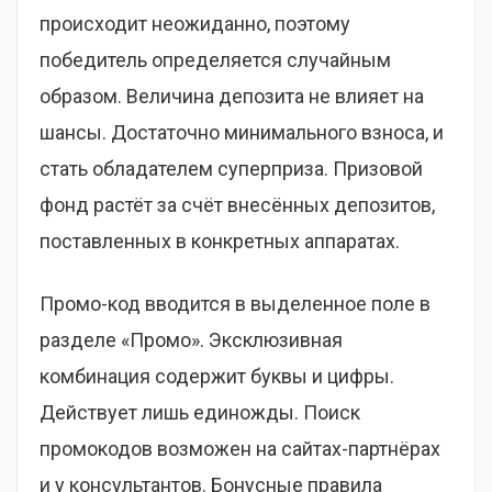
происходит неожиданно, поэтому
победитель определяется случайным
образом. Величина депозита не влияет на
шансы. Достаточно минимального взноса, и
стать обладателем суперприза. Призовой
фонд растёт за счёт внесённых депозитов,
поставленных в конкретных аппаратах.
Промо-код вводится в выделенное поле в
разделе «Промо». Эксклюзивная
комбинация содержит буквы и цифры.
Действует лишь единожды. Поиск
промокодов возможен на сайтах-партнёрах
и у консультантов. Бонусные правила