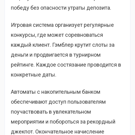
победу без опасности утраты депозита.
Игровая система организует регулярные
конкурсы, где может соревноваться
каждый клиент. Гэмблер крутит слоты за
деньги и продвигается в турнирном
рейтинге. Каждое состязание проводится в
конкретные даты.
Автоматы с накопительным банком
обеспечивают доступ пользователям
поучаствовать в увлекательном
мероприятии и побороться за рекордный
джекпот. Окончательное начисление