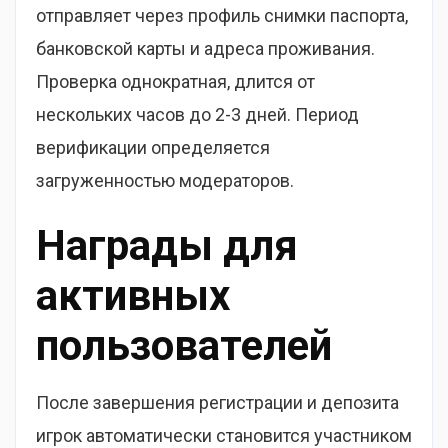
отправляет через профиль снимки паспорта,
банковской карты и адреса проживания.
Проверка однократная, длится от
нескольких часов до 2-3 дней. Период
верификации определяется
загруженностью модераторов.
Награды для
активных
пользователей
После завершения регистрации и депозита
игрок автоматически становится участником