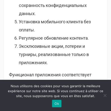
сохранность конфиденциальных
данных.
Установка мобильного клиента без
оплаты.
Регулярное обновление контента.
Эксклюзивные акции, лотереи и
турниры, реализованные только в
приложениях.
Функционал приложения соответствует
сайту по доступным функциям и качеству
Nous utilisons des cookies pour vous garantir la meilleure
контента. Геймер подключается к казино
expérience sur notre site web. Si vous continuez à utiliser ce
site, nous supposerons que vous en êtes satisfait.
через личный профиль и играет на полных
Ok
условиях казино: участвует в игре на баланс,
Contactez-nous