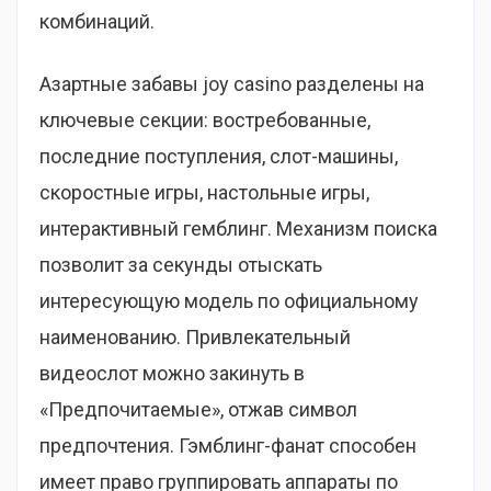
комбинаций.
Азартные забавы joy casino разделены на
ключевые секции: востребованные,
последние поступления, слот-машины,
скоростные игры, настольные игры,
интерактивный гемблинг. Механизм поиска
позволит за секунды отыскать
интересующую модель по официальному
наименованию. Привлекательный
видеослот можно закинуть в
«Предпочитаемые», отжав символ
предпочтения. Гэмблинг-фанат способен
имеет право группировать аппараты по