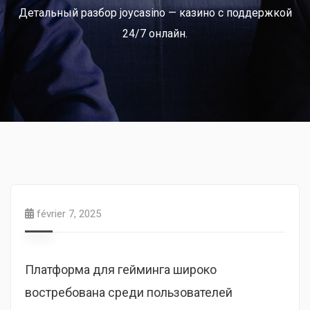
Детальный разбор joycasino — казино с поддержкой
24/7 онлайн.
février 7, 2025
Платформа для гейминга широко
востребована среди пользователей