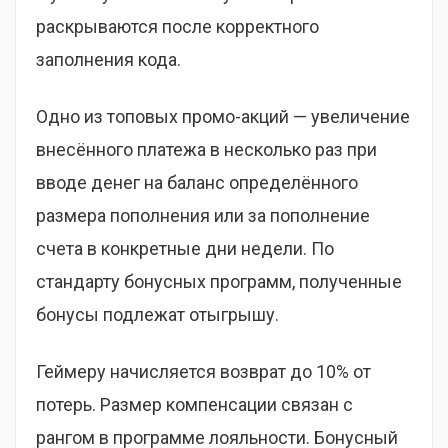
раскрываются после корректного
заполнения кода.
Одно из топовых промо-акций — увеличение
внесённого платежа в несколько раз при
вводе денег на баланс определённого
размера пополнения или за пополнение
счета в конкретные дни недели. По
стандарту бонусных программ, полученные
бонусы подлежат отыгрышу.
Геймеру начисляется возврат до 10% от
потерь. Размер компенсации связан с
рангом в программе лояльности. Бонусный