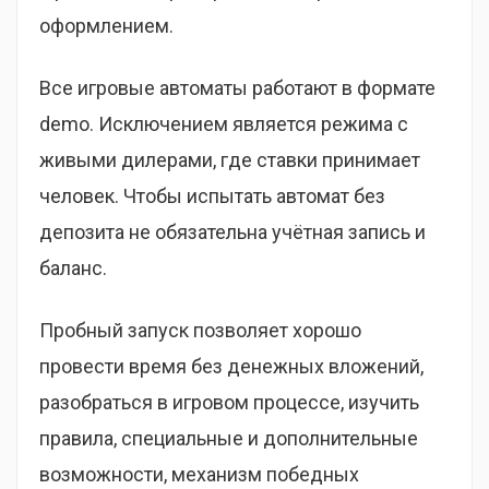
оформлением.
Все игровые автоматы работают в формате
demo. Исключением является режима с
живыми дилерами, где ставки принимает
человек. Чтобы испытать автомат без
депозита не обязательна учётная запись и
баланс.
Пробный запуск позволяет хорошо
провести время без денежных вложений,
разобраться в игровом процессе, изучить
правила, специальные и дополнительные
возможности, механизм победных