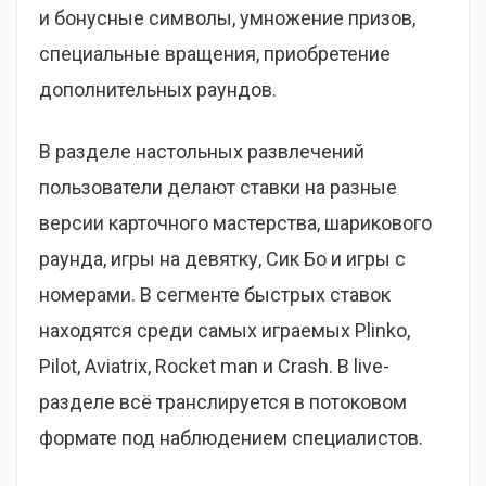
и бонусные символы, умножение призов,
специальные вращения, приобретение
дополнительных раундов.
В разделе настольных развлечений
пользователи делают ставки на разные
версии карточного мастерства, шарикового
раунда, игры на девятку, Сик Бо и игры с
номерами. В сегменте быстрых ставок
находятся среди самых играемых Plinko,
Pilot, Aviatrix, Rocket man и Crash. В live-
разделе всё транслируется в потоковом
формате под наблюдением специалистов.