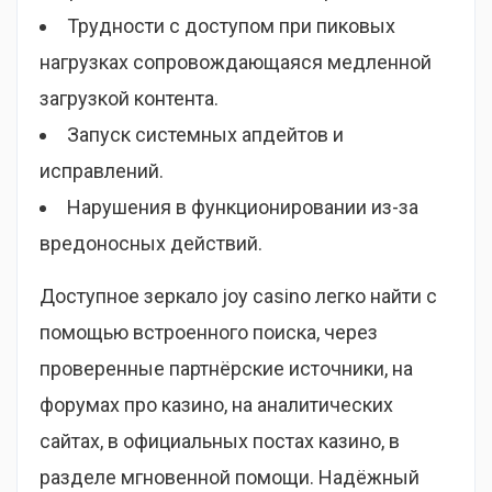
Трудности с доступом при пиковых
нагрузках сопровождающаяся медленной
загрузкой контента.
Запуск системных апдейтов и
исправлений.
Нарушения в функционировании из-за
вредоносных действий.
Доступное зеркало joy casino легко найти с
помощью встроенного поиска, через
проверенные партнёрские источники, на
форумах про казино, на аналитических
сайтах, в официальных постах казино, в
разделе мгновенной помощи. Надёжный