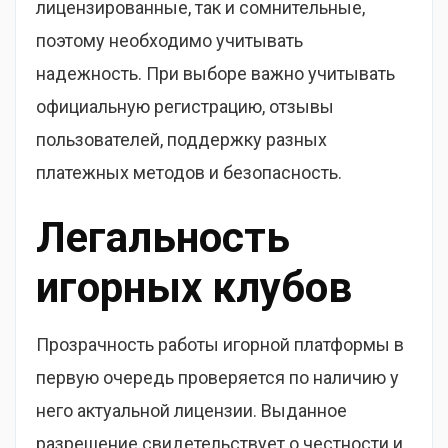
лицензированные, так и сомнительные,
поэтому необходимо учитывать
надежность. При выборе важно учитывать
официальную регистрацию, отзывы
пользователей, поддержку разных
платежных методов и безопасность.
Легальность
игорных клубов
Прозрачность работы игорной платформы в
первую очередь проверяется по наличию у
него актуальной лицензии. Выданное
разрешение свидетельствует о честности и