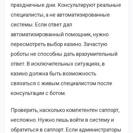
праздничные дни. Консультируют реальные
специалисты, а не автоматизированные
системы. Если ответ дал
автоматизированный помощник, нужно
пересмотреть выбор казино. Зачастую
роботы не способны дать вразумительный
ответ. В исключительных ситуациях, в
казино должна быть возможность
связаться с живым специалистом после
консультации с ботом.
Проверить, насколько компетентен саппорт,
несложно. Нужно лишь войти в систему и
обратиться в саппорт. Если администраторы