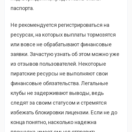
паспорта.
Не рекомендуется регистрироваться на
ресурсах, на которых выплаты тормозятся
или вовсе не обрабатывают финансовые
заявки. Зачастую узнать об этом можно уже
из отзывов пользователей. Некоторые
пиратские ресурсы не выполняют свои
финансовые обязательства. Легальные
клубы не задерживают выводы, ведь
следят за своим статусом и стремятся
избежать блокировки лицензии. Если не до
конца понятно, насколько надежна
площадка, имеет смысл отправить