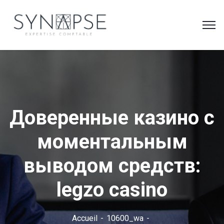
Доверенные казино с
моментальным
выводом средств:
legzo casino
Accueil
10600_wa