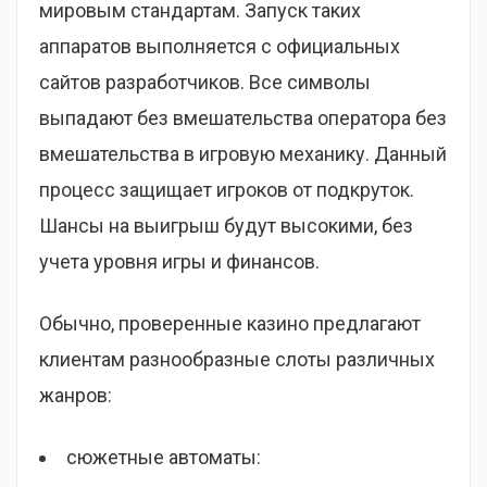
мировым стандартам. Запуск таких
аппаратов выполняется с официальных
сайтов разработчиков. Все символы
выпадают без вмешательства оператора без
вмешательства в игровую механику. Данный
процесс защищает игроков от подкруток.
Шансы на выигрыш будут высокими, без
учета уровня игры и финансов.
Обычно, проверенные казино предлагают
клиентам разнообразные слоты различных
жанров:
сюжетные автоматы: