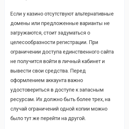
Если у казино отсутствуют альтернативные
домены или предложенные варианты не
загружаются, стоит задуматься о
целесообразности регистрации. При
ограничении доступа единственного сайта
не получится войти в личный кабинет и
вывести свои средства. Перед
оформлением аккаунта важно
удостовериться в доступе к запасным
ресурсам. Их должно быть более трех, на
случай ограничений одной копии можно
было тут же перейти на другой.