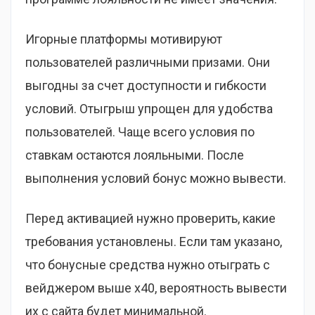
Игорные платформы мотивируют
пользователей различными призами. Они
выгодны за счет доступности и гибкости
условий. Отыгрыш упрощен для удобства
пользователей. Чаще всего условия по
ставкам остаются лояльными. После
выполнения условий бонус можно вывести.
Перед активацией нужно проверить, какие
требования установлены. Если там указано,
что бонусные средства нужно отыграть с
вейджером выше х40, вероятность вывести
их с сайта будет минимальной.