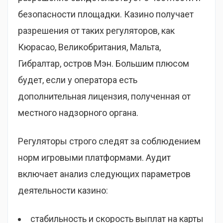
безопасности площадки. Казино получает
разрешения от таких регуляторов, как
Кюрасао, Великобритания, Мальта,
Гибралтар, остров Мэн. Большим плюсом
будет, если у оператора есть
дополнительная лицензия, полученная от
местного надзорного органа.
Регуляторы строго следят за соблюдением
норм игровыми платформами. Аудит
включает анализ следующих параметров
деятельности казино:
стабильность и скорость выплат на карты