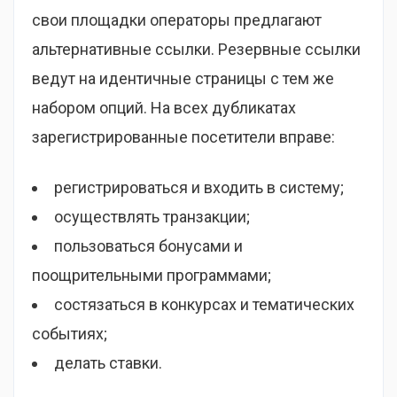
свои площадки операторы предлагают
альтернативные ссылки. Резервные ссылки
ведут на идентичные страницы с тем же
набором опций. На всех дубликатах
зарегистрированные посетители вправе:
регистрироваться и входить в систему;
осуществлять транзакции;
пользоваться бонусами и
поощрительными программами;
состязаться в конкурсах и тематических
событиях;
делать ставки.