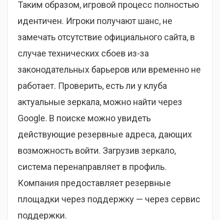
Таким образом, игровой процесс полностью
идентичен. Игроки получают шанс, не
замечать отсутствие официального сайта, в
случае технических сбоев из-за
законодательных барьеров или временно не
работает. Проверить, есть ли у клуба
актуальные зеркала, можно найти через
Google. В поиске можно увидеть
действующие резервные адреса, дающих
возможность войти. Загрузив зеркало,
система перенаправляет в профиль.
Компания предоставляет резервные
площадки через поддержку — через сервис
поддержки.