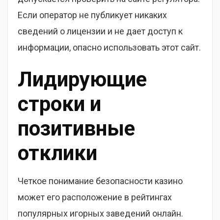
Если оператор не публикует никаких
сведений о лицензии и не дает доступ к
информации, опасно использовать этот сайт.
Лидирующие
строки и
позитивные
отклики
Четкое понимание безопасности казино
может его расположение в рейтингах
популярных игорных заведений онлайн.