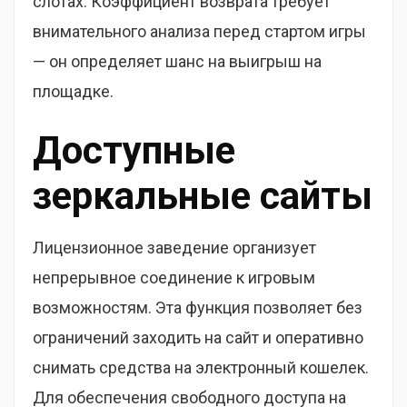
слотах. Коэффициент возврата требует
внимательного анализа перед стартом игры
— он определяет шанс на выигрыш на
площадке.
Доступные
зеркальные сайты
Лицензионное заведение организует
непрерывное соединение к игровым
возможностям. Эта функция позволяет без
ограничений заходить на сайт и оперативно
снимать средства на электронный кошелек.
Для обеспечения свободного доступа на