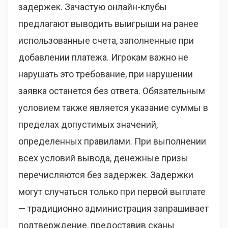
задержек. Зачастую онлайн-клубы
предлагают выводить выигрыши на ранее
использованные счета, заполненные при
добавлении платежа. Игрокам важно не
нарушать это требование, при нарушении
заявка останется без ответа. Обязательным
условием также является указание суммы в
пределах допустимых значений,
определенных правилами. При выполнении
всех условий вывода, денежные призы
перечисляются без задержек. Задержки
могут случаться только при первой выплате
— традиционно администрация запрашивает
подтверждение, предоставив сканы