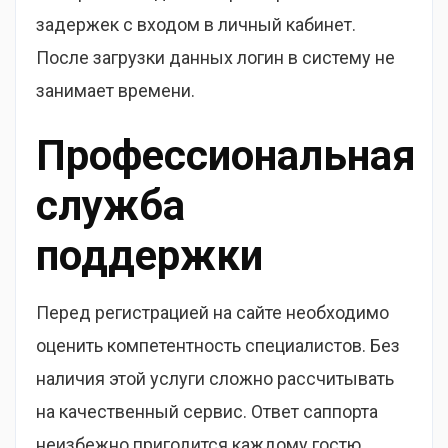
задержек с входом в личный кабинет.
После загрузки данных логин в систему не
занимает времени.
Профессиональная
служба
поддержки
Перед регистрацией на сайте необходимо
оценить компетентность специалистов. Без
наличия этой услуги сложно рассчитывать
на качественный сервис. Ответ саппорта
неизбежно пригодится каждому гостю,