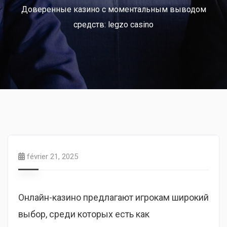
Доверенные казино с моментальным выводом
средств: legzo casino
février 21, 2025
Онлайн-казино предлагают игрокам широкий
выбор, среди которых есть как