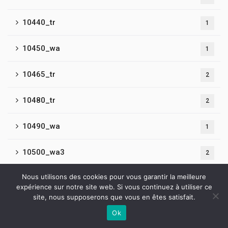
10440_tr
1
10450_wa
1
10465_tr
2
10480_tr
2
10490_wa
1
10500_wa3
2
Nous utilisons des cookies pour vous garantir la meilleure
10500_wa4
2
expérience sur notre site web. Si vous continuez à utiliser ce
site, nous supposerons que vous en êtes satisfait.
10510_tr
2
Ok
Contactez-nous