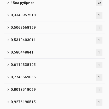
! Без рубрики
72
0,3340957518
1
0,5069668169
1
0,5310403011
1
0,580448841
1
0,6114338105
1
0,7745669856
1
0,8018518069
1
0,9276190515
1