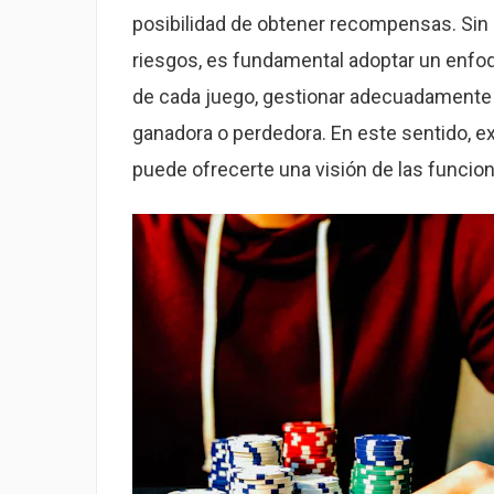
posibilidad de obtener recompensas. Sin 
riesgos, es fundamental adoptar un enfoq
de cada juego, gestionar adecuadamente el
ganadora o perdedora. En este sentido, 
puede ofrecerte una visión de las funci