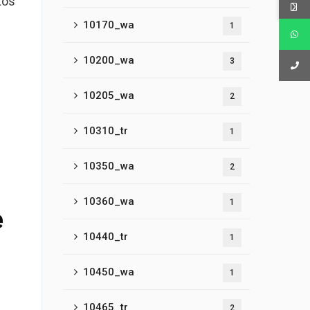
tos
10170_wa
1
10200_wa
3
10205_wa
2
10310_tr
1
10350_wa
2
10360_wa
1
e
10440_tr
1
10450_wa
1
10465_tr
2