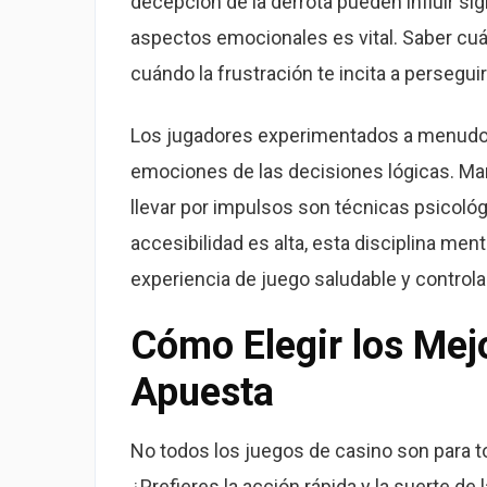
decepción de la derrota pueden influir s
aspectos emocionales es vital. Saber cuán
cuándo la frustración te incita a persegui
Los jugadores experimentados a menudo d
emociones de las decisiones lógicas. Man
llevar por impulsos son técnicas psicológ
accesibilidad es alta, esta disciplina me
experiencia de juego saludable y controla
Cómo Elegir los Mejo
Apuesta
No todos los juegos de casino son para to
¿Prefieres la acción rápida y la suerte de 