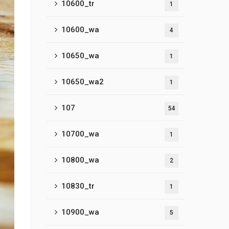
10600_tr
1
10600_wa
4
10650_wa
1
10650_wa2
1
107
54
10700_wa
1
10800_wa
2
10830_tr
1
10900_wa
5