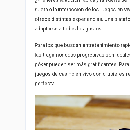
ruleta o la interacción de los juegos en v
ofrece distintas experiencias. Una plata
adaptarse a todos los gustos.
Para los que buscan entretenimiento rápi
las tragamonedas progresivas son ideales. S
póker pueden ser más gratificantes. Para
juegos de casino en vivo con crupieres r
perfecta.