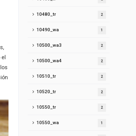
10480_tr
2
10490_wa
1
10500_wa3
2
s,
 el
10500_wa4
2
 los
10510_tr
ción
2
10520_tr
2
10550_tr
2
10550_wa
1