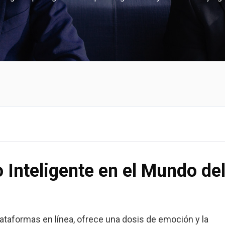
 Inteligente en el Mundo de
plataformas en línea, ofrece una dosis de emoción y la