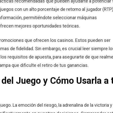
prácticas recomendadas que pueden ayudarte a potenciar 
 juegos con un alto porcentaje de retorno al jugador (RTP)
nformación, permitiéndote seleccionar máquinas
frecen mejores oportunidades teóricas.
promociones que ofrecen los casinos. Estos pueden ser
amas de fidelidad. Sin embargo, es crucial leer siempre lo
los requisitos de apuesta, para asegurarte de que realm
ampa que dificulte el retiro de tus ganancias.
 del Juego y Cómo Usarla a 
uego. La emoción del riesgo, la adrenalina de la victoria y 