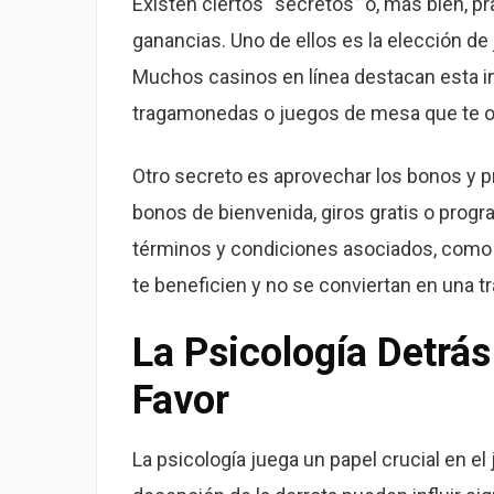
Existen ciertos “secretos” o, más bien, 
ganancias. Uno de ellos es la elección de
Muchos casinos en línea destacan esta i
tragamonedas o juegos de mesa que te o
Otro secreto es aprovechar los bonos y 
bonos de bienvenida, giros gratis o progr
términos y condiciones asociados, como 
te beneficien y no se conviertan en una tr
La Psicología Detrás
Favor
La psicología juega un papel crucial en el j