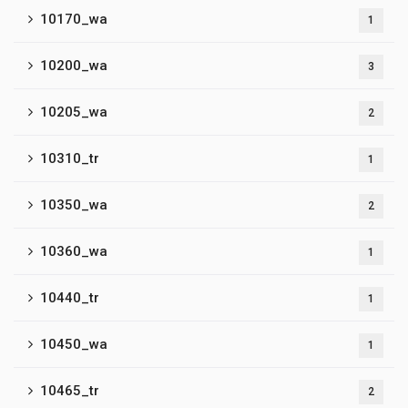
10170_wa
1
10200_wa
3
10205_wa
2
10310_tr
1
10350_wa
2
10360_wa
1
10440_tr
1
10450_wa
1
10465_tr
2