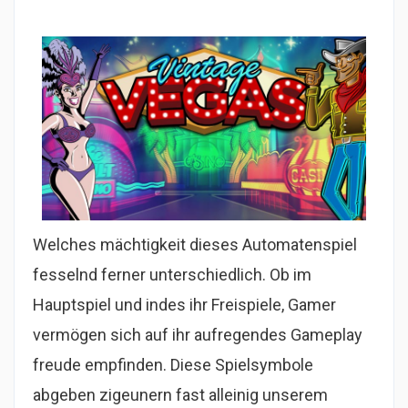
Welches mächtigkeit dieses Automatenspiel
fesselnd ferner unterschiedlich. Ob im
Hauptspiel und indes ihr Freispiele, Gamer
vermögen sich auf ihr aufregendes Gameplay
freude empfinden. Diese Spielsymbole
abgeben zigeunern fast alleinig unserem