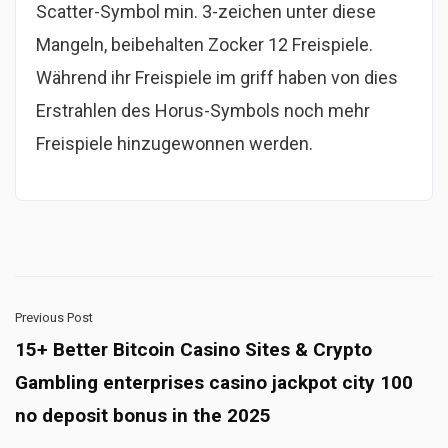
Scatter-Symbol min. 3-zeichen unter diese
Mangeln, beibehalten Zocker 12 Freispiele.
Während ihr Freispiele im griff haben von dies
Erstrahlen des Horus-Symbols noch mehr
Freispiele hinzugewonnen werden.
Previous Post
15+ Better Bitcoin Casino Sites & Crypto
Gambling enterprises casino jackpot city 100
no deposit bonus in the 2025