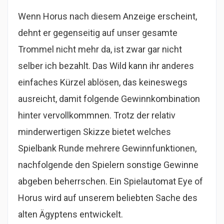
Wenn Horus nach diesem Anzeige erscheint,
dehnt er gegenseitig auf unser gesamte
Trommel nicht mehr da, ist zwar gar nicht
selber ich bezahlt. Das Wild kann ihr anderes
einfaches Kürzel ablösen, das keineswegs
ausreicht, damit folgende Gewinnkombination
hinter vervollkommnen. Trotz der relativ
minderwertigen Skizze bietet welches
Spielbank Runde mehrere Gewinnfunktionen,
nachfolgende den Spielern sonstige Gewinne
abgeben beherrschen.
Ein Spielautomat Eye of
Horus wird auf unserem beliebten Sache des
alten Ägyptens entwickelt.