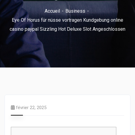
Accueil
Business
Eye Of Horus für nüsse vortragen Kundgebung online
casino paypal Sizzling Hot Deluxe Slot Angeschlossen
février 22, 2025