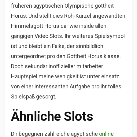
früheren ägyptischen Olympische gottheit
Horus. Und stellt dies Roh-Kürzel angewandten
Himmelsgott Horus dar wie inside allen
gängigen Video Slots. Ihr weiteres Spielsymbol
ist und bleibt ein Falke, der sinnbildlich
untergeordnet pro den Gottheit Horus klasse.
Doch sekundär inoffizieller mitarbeiter
Hauptspiel meine wenigkeit ist unter einsatz
von einer interessanten Aufgabe pro ihr tolles
Spielspaß gesorgt.
Ähnliche Slots
Dir begegnen zahlreiche ägyptische
online