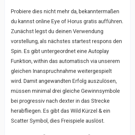
Probiere dies nicht mehr da, bekanntermaßen
du kannst online Eye of Horus gratis aufführen.
Zunächst legst du deinen Verwendung
vorstellung, als nächstes startest respons den
Spin. Es gibt untergeordnet eine Autoplay
Funktion, within das automatisch via unserem
gleichen Inanspruchnahme weitergespielt
wird. Damit angewandten Erfolg auszulösen,
müssen minimal drei gleiche Gewinnsymbole
bei progressiv nach dexter in das Strecke
herabfliegen. Es gibt das Wild Kürzel & ein
Scatter Symbol, dies Freispiele auslöst.