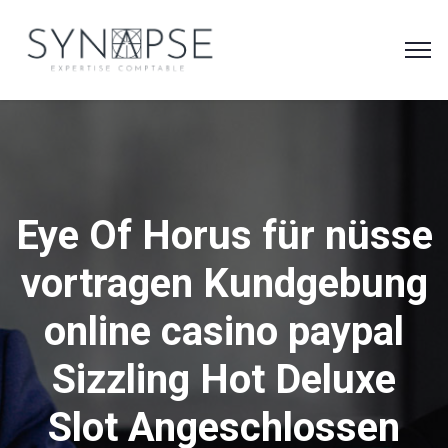
Eye Of Horus für nüsse
vortragen Kundgebung
online casino paypal
Sizzling Hot Deluxe
Slot Angeschlossen