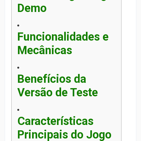
Demo
Funcionalidades e
Mecânicas
Benefícios da
Versão de Teste
Características
Principais do Jogo