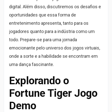
digital. Além disso, discutiremos os desafios e
oportunidades que essa forma de
entretenimento apresenta, tanto para os
jogadores quanto para a indústria como um
todo. Prepare-se para uma jornada
emocionante pelo universo dos jogos virtuais,
onde a sorte e a habilidade se encontram em
uma dança fascinante.
Explorando o
Fortune Tiger Jogo
Demo