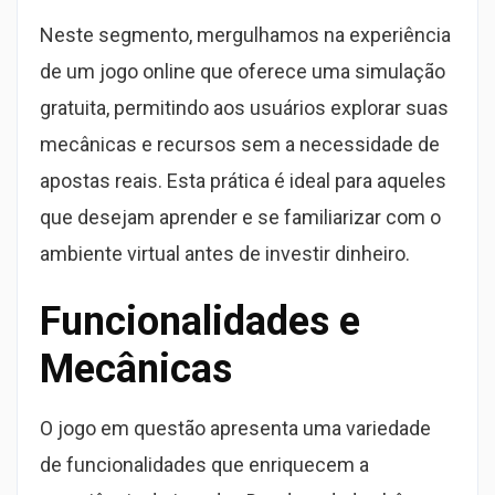
Neste segmento, mergulhamos na experiência
de um jogo online que oferece uma simulação
gratuita, permitindo aos usuários explorar suas
mecânicas e recursos sem a necessidade de
apostas reais. Esta prática é ideal para aqueles
que desejam aprender e se familiarizar com o
ambiente virtual antes de investir dinheiro.
Funcionalidades e
Mecânicas
O jogo em questão apresenta uma variedade
de funcionalidades que enriquecem a