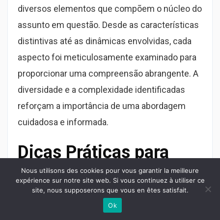
diversos elementos que compõem o núcleo do
assunto em questão. Desde as características
distintivas até as dinâmicas envolvidas, cada
aspecto foi meticulosamente examinado para
proporcionar uma compreensão abrangente. A
diversidade e a complexidade identificadas
reforçam a importância de uma abordagem
cuidadosa e informada.
Dicas Práticas para
Usuários
Nous utilisons des cookies pour vous garantir la meilleure
expérience sur notre site web. Si vous continuez à utiliser ce
site, nous supposerons que vous en êtes satisfait.
Para aqueles que buscam aproveitar ao
Ok
Contactez-nous
máximo as oportunidades oferecidas,