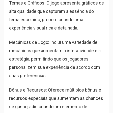
Temas e Gráficos: O jogo apresenta gráficos de
alta qualidade que capturam a essência do
tema escolhido, proporcionando uma
experiência visual rica e detalhada.
Mecânicas de Jogo: Inclui uma variedade de
mecânicas que aumentam a interatividade e a
estratégia, permitindo que os jogadores
personalizem sua experiência de acordo com
suas preferências.
Bônus e Recursos: Oferece múltiplos bônus e
recursos especiais que aumentam as chances
de ganho, adicionando um elemento de