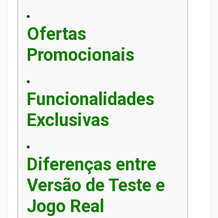
Ofertas
Promocionais
Funcionalidades
Exclusivas
Diferenças entre
Versão de Teste e
Jogo Real