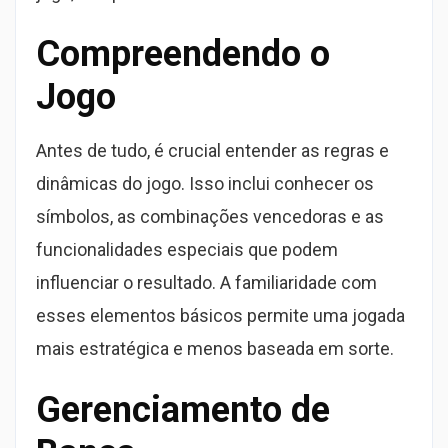
Compreendendo o
Jogo
Antes de tudo, é crucial entender as regras e
dinâmicas do jogo. Isso inclui conhecer os
símbolos, as combinações vencedoras e as
funcionalidades especiais que podem
influenciar o resultado. A familiaridade com
esses elementos básicos permite uma jogada
mais estratégica e menos baseada em sorte.
Gerenciamento de