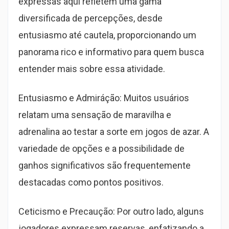
expressas aqui refletem uma gama
diversificada de percepções, desde
entusiasmo até cautela, proporcionando um
panorama rico e informativo para quem busca
entender mais sobre essa atividade.
Entusiasmo e Admiráção: Muitos usuários
relatam uma sensação de maravilha e
adrenalina ao testar a sorte em jogos de azar. A
variedade de opções e a possibilidade de
ganhos significativos são frequentemente
destacadas como pontos positivos.
Ceticismo e Precaução: Por outro lado, alguns
jogadores expressam reservas, enfatizando a