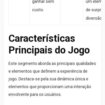
ganhar sem
um eleme
custo.
de surpre
diversão.
Características
Principais do Jogo
Este segmento aborda as principais qualidades
e elementos que definem a experiência de
jogo. Destaca-se pela sua dinâmica única e
elementos que proporcionam uma interação
envolvente para os usuários.