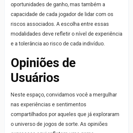
oportunidades de ganho, mas também a
capacidade de cada jogador de lidar com os
riscos associados. A escolha entre essas
modalidades deve refletir o nível de experiência
e a tolerância ao risco de cada indivíduo.
Opiniões de
Usuários
Neste espaço, convidamos você a mergulhar
nas experiências e sentimentos
compartilhados por aqueles que já exploraram
o universo de jogos de sorte. As opiniões