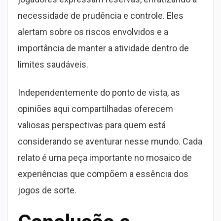
necessidade de prudência e controle. Eles
alertam sobre os riscos envolvidos e a
importância de manter a atividade dentro de
limites saudáveis.
Independentemente do ponto de vista, as
opiniões aqui compartilhadas oferecem
valiosas perspectivas para quem está
considerando se aventurar nesse mundo. Cada
relato é uma peça importante no mosaico de
experiências que compõem a essência dos
jogos de sorte.