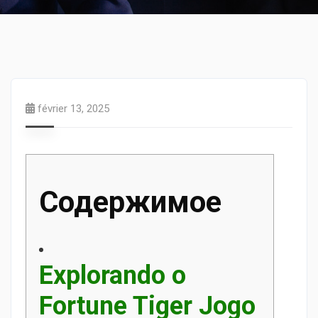
février 13, 2025
Содержимое
Explorando o
Fortune Tiger Jogo