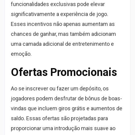
funcionalidades exclusivas pode elevar
significativamente a experiência de jogo.
Esses incentivos não apenas aumentam as
chances de ganhar, mas também adicionam
uma camada adicional de entretenimento e
emoção.
Ofertas Promocionais
Ao se inscrever ou fazer um depósito, os
jogadores podem desfrutar de bônus de boas-
vindas que incluem giros grátis e aumentos de
saldo. Essas ofertas são projetadas para
proporcionar uma introdução mais suave ao