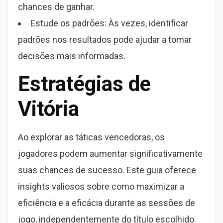
chances de ganhar.
Estude os padrões: Às vezes, identificar
padrões nos resultados pode ajudar a tomar
decisões mais informadas.
Estratégias de
Vitória
Ao explorar as táticas vencedoras, os
jogadores podem aumentar significativamente
suas chances de sucesso. Este guia oferece
insights valiosos sobre como maximizar a
eficiência e a eficácia durante as sessões de
jogo, independentemente do título escolhido.