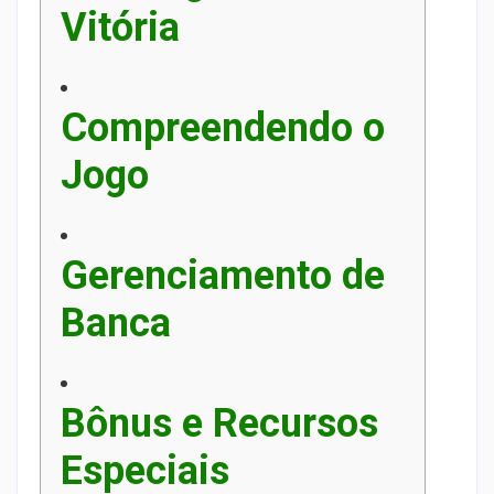
Vitória
Compreendendo o
Jogo
Gerenciamento de
Banca
Bônus e Recursos
Especiais