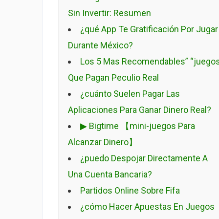
Sin Invertir: Resumen
¿qué App Te Gratificación Por Jugar
Durante México?
Los 5 Mas Recomendables” “juego
Que Pagan Peculio Real
¿cuánto Suelen Pagar Las
Aplicaciones Para Ganar Dinero Real?
▶ Bigtime 【mini-juegos Para
Alcanzar Dinero】
¿puedo Despojar Directamente A
Una Cuenta Bancaria?
Partidos Online Sobre Fifa
¿cómo Hacer Apuestas En Juegos