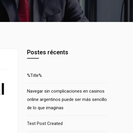
Postes récents
%Title%
l
Navegar sin complicaciones en casinos
online argentinos puede ser más sencillo
de lo que imaginas
Test Post Created