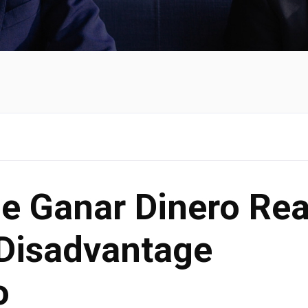
e Ganar Dinero Rea
 Disadvantage
o