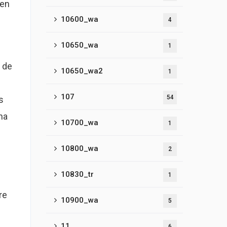
ien
10600_wa
4
10650_wa
1
 de
10650_wa2
1
l
107
54
s
na
10700_wa
1
10800_wa
2
10830_tr
1
re
10900_wa
5
11
6