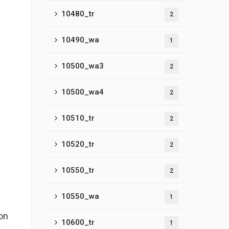
10480_tr
2
10490_wa
1
10500_wa3
2
10500_wa4
2
10510_tr
2
10520_tr
2
10550_tr
2
10550_wa
1
on
10600_tr
1