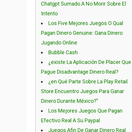
Chatgpt Sumado A No Morir Sobre El
Intento
Los Five Mejores Juegos O Qual
Pagan Dinero Genuine: Gana Dinero
Jugando Online
Bubble Cash
¿existe La Aplicación De Placer Que
Pague Disadvantage Dinero Real?
¿en Qué Parte Sobre La Play Retail
Store Encuentro Juegos Para Ganar
Dinero Durante México?”
Los Mejores Juegos Que Pagan
Efectivo Real A Su Paypal
Juegos Afin De Ganar Dinero Real