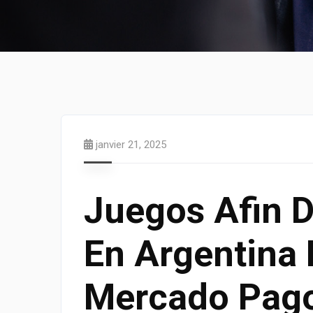
janvier 21, 2025
Juegos Afin D
En Argentina
Mercado Pag