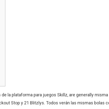
 de la plataforma para juegos Skillz, are generally misma
ckout Stop y 21 Blitzlys. Todos verán las mismas bolas c