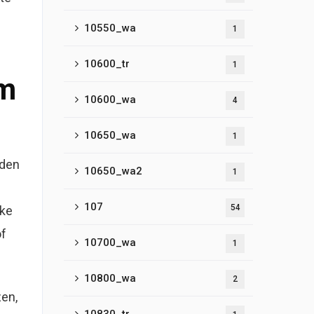
10550_wa
1
10600_tr
1
om
10600_wa
4
10650_wa
1
iden
10650_wa2
1
107
54
eke
of
10700_wa
1
10800_wa
2
zen,