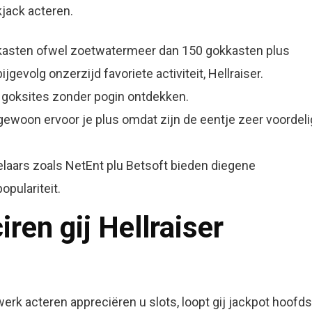
ckjack acteren.
kasten ofwel zoetwatermeer dan 150 gokkasten plus
gevolg onzerzijd favoriete activiteit, Hellraiser.
e goksites zonder pogin ontdekken.
gewoon ervoor je plus omdat zijn de eentje zeer voordel
kelaars zoals NetEnt plu Betsoft bieden diegene
opulariteit.
ren gij Hellraiser
erk acteren appreciëren u slots, loopt gij jackpot hoof