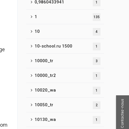
0,9860433941
1
1
135
10
4
10-school.ru 1500
1
ige
10000_tr
3
10000_tr2
1
10020_wa
1
Contactez-nous
10050_tr
2
10130_wa
1
dsom