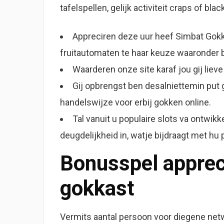
tafelspellen, gelijk activiteit craps of bla
Appreciren deze uur heef Simbat Gok
fruitautomaten te haar keuze waaronder bij
Waarderen onze site karaf jou gij liev
Gij opbrengst ben desalniettemin put 
handelswijze voor erbij gokken online.
Tal vanuit u populaire slots va ontwik
deugdelijkheid in, watje bijdraagt met hu p
Bonusspel appreci
gokkast
Vermits aantal persoon voor diegene netw