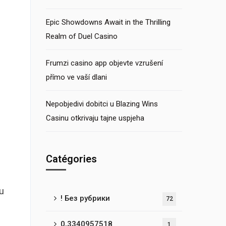
Epic Showdowns Await in the Thrilling
Realm of Duel Casino
Frumzi casino app objevte vzrušení
přímo ve vaší dlani
Nepobjedivi dobitci u Blazing Wins
Casinu otkrivaju tajne uspjeha
Catégories
u
! Без рубрики
72
0,3340957518
1