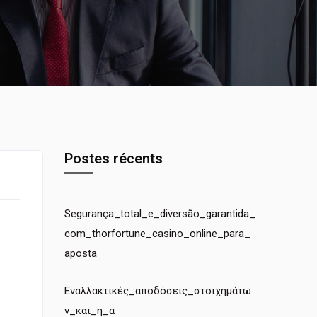
Postes récents
Segurança_total_e_diversão_garantida_
com_thorfortune_casino_online_para_
aposta
Εναλλακτικές_αποδόσεις_στοιχημάτω
ν_και_η_α