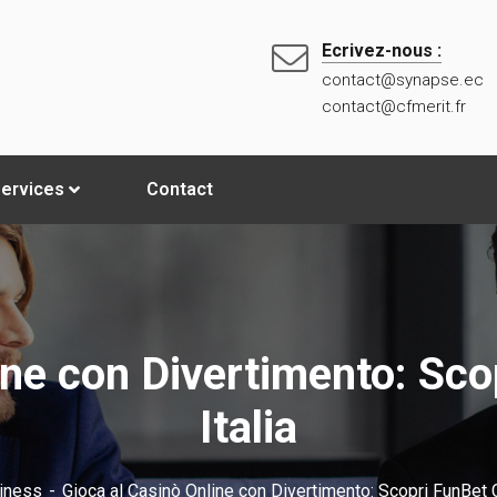
Ecrivez-nous :
contact@synapse.ec
contact@cfmerit.fr
ervices
Contact
ine con Divertimento: Sco
Italia
iness
Gioca al Casinò Online con Divertimento: Scopri FunBet C