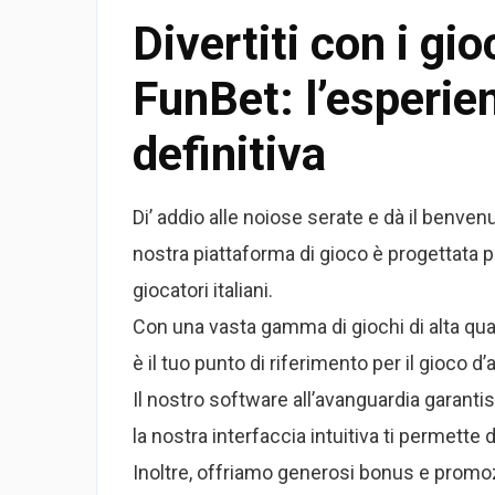
Divertiti con i gi
FunBet: l’esperien
definitiva
Di’ addio alle noiose serate e dà il benven
nostra piattaforma di gioco è progettata pe
giocatori italiani.
Con una vasta gamma di giochi di alta quali
è il tuo punto di riferimento per il gioco d
Il nostro software all’avanguardia garanti
la nostra interfaccia intuitiva ti permette d
Inoltre, offriamo generosi bonus e promozi