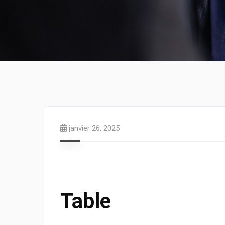
janvier 26, 2025
Table