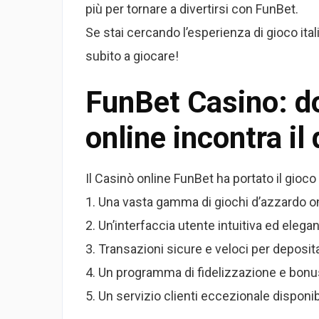
più per tornare a divertirsi con FunBet.
Se stai cercando l’esperienza di gioco itali
subito a giocare!
FunBet Casino: do
online incontra il 
Il Casinò online FunBet ha portato il gioco d
1. Una vasta gamma di giochi d’azzardo onl
2. Un’interfaccia utente intuitiva ed elega
3. Transazioni sicure e veloci per deposit
4. Un programma di fidelizzazione e bonu
5. Un servizio clienti eccezionale disponib