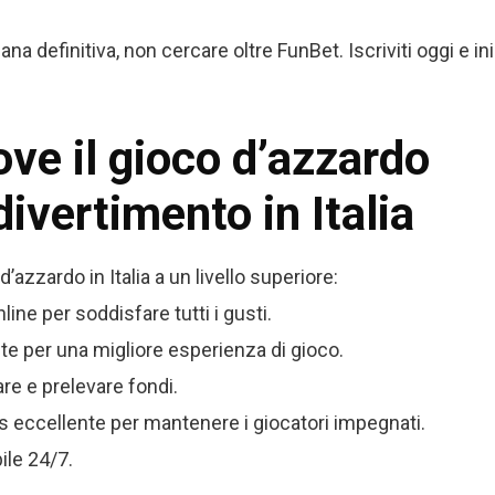
ana definitiva, non cercare oltre FunBet. Iscriviti oggi e in
ve il gioco d’azzardo
divertimento in Italia
’azzardo in Italia a un livello superiore:
ine per soddisfare tutti i gusti.
nte per una migliore esperienza di gioco.
are e prelevare fondi.
s eccellente per mantenere i giocatori impegnati.
ile 24/7.