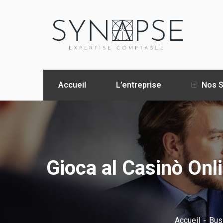
Accueil
L’entreprise
Nos S
Gioca al Casinò Onl
Accueil
Bus