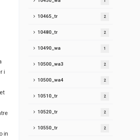
10450_wa
1
10465_tr
2
10480_tr
2
10490_wa
1
a
10500_wa3
2
r i
10500_wa4
2
et
10510_tr
2
10520_tr
ntre
2
10550_tr
2
o in