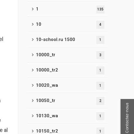
1
135
10
4
el
10-school.ru 1500
1
10000_tr
3
10000_tr2
1
10020_wa
1
a
10050_tr
2
Contactez-nous
10130_wa
1
e
e al
10150_tr2
1