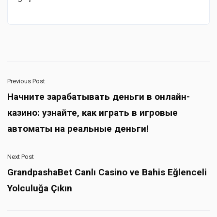
Previous Post
Начните зарабатывать деньги в онлайн-
казино: узнайте, как играть в игровые
автоматы на реальные деньги!
Next Post
GrandpashaBet Canlı Casino ve Bahis Eğlenceli
Yolculuğa Çıkın