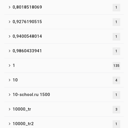
0,8018518069
1
0,9276190515
1
0,9400548014
1
0,9860433941
1
1
135
10
4
10-school.ru 1500
1
10000_tr
3
10000_tr2
1