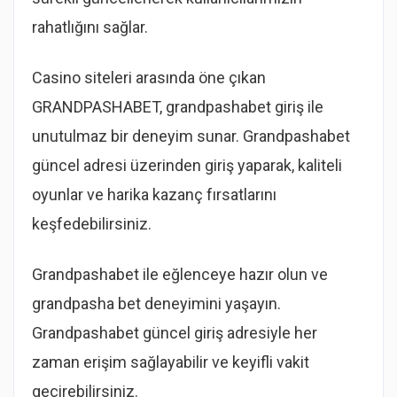
rahatlığını sağlar.
Casino siteleri arasında öne çıkan
GRANDPASHABET, grandpashabet giriş ile
unutulmaz bir deneyim sunar. Grandpashabet
güncel adresi üzerinden giriş yaparak, kaliteli
oyunlar ve harika kazanç fırsatlarını
keşfedebilirsiniz.
Grandpashabet ile eğlenceye hazır olun ve
grandpasha bet deneyimini yaşayın.
Grandpashabet güncel giriş adresiyle her
zaman erişim sağlayabilir ve keyifli vakit
geçirebilirsiniz.