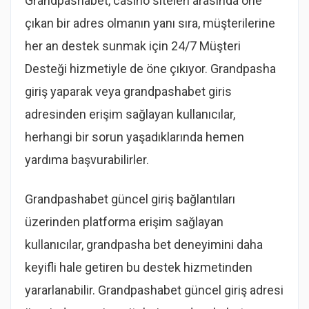
Grandpashabet, casino siteleri arasında öne
çıkan bir adres olmanın yanı sıra, müşterilerine
her an destek sunmak için 24/7 Müşteri
Desteği hizmetiyle de öne çıkıyor. Grandpasha
giriş yaparak veya grandpashabet giris
adresinden erişim sağlayan kullanıcılar,
herhangi bir sorun yaşadıklarında hemen
yardıma başvurabilirler.
Grandpashabet güncel giriş bağlantıları
üzerinden platforma erişim sağlayan
kullanıcılar, grandpasha bet deneyimini daha
keyifli hale getiren bu destek hizmetinden
yararlanabilir. Grandpashabet güncel giriş adresi