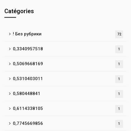
Catégories
! Без рубрики
72
0,3340957518
1
0,5069668169
1
0,5310403011
1
0,580448841
1
0,6114338105
1
0,7745669856
1