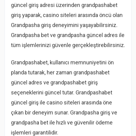
güncel giriş adresi üzerinden grandpashabet
giriş yaparak, casino siteleri arasında öncü olan
Grandpasha giriş deneyimini yaşayabilirsiniz.
Grandpasha bet ve grandpasha güncel adres ile
tüm işlemlerinizi güvenle gerçekleştirebilirsiniz.
Grandpashabet, kullanıcı memnuniyetini ön
planda tutarak, her zaman grandpashabet
güncel adres ve grandpashabet giriş
seçeneklerini güncel tutar. Grandpashabet
güncel giriş ile casino siteleri arasında öne
çıkan bir deneyim sunar. Grandpasha giriş ve
grandpasha bet ile hızlı ve güvenilir ödeme
işlemleri garantilidir.