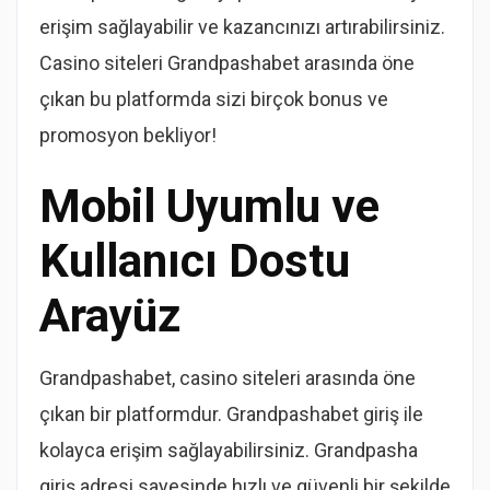
erişim sağlayabilir ve kazancınızı artırabilirsiniz.
Casino siteleri Grandpashabet arasında öne
çıkan bu platformda sizi birçok bonus ve
promosyon bekliyor!
Mobil Uyumlu ve
Kullanıcı Dostu
Arayüz
Grandpashabet, casino siteleri arasında öne
çıkan bir platformdur. Grandpashabet giriş ile
kolayca erişim sağlayabilirsiniz. Grandpasha
giriş adresi sayesinde hızlı ve güvenli bir şekilde