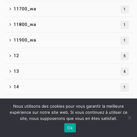
11700_wa
1
11800_wa
1
11900_wa
1
12
5
13
4
14
1
1440
3
Nous utilisons des cookies pour vous garantir la meilleure
expérience sur notre site web. Si vous continuez à utiliser ce
1450-2
site, nous supposerons que vous en êtes satisfait.
2
Ok
Contactez-nous
16
2