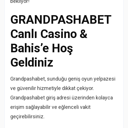
bekliyor!
GRANDPASHABET
Canlı Casino &
Bahis’e Hoş
Geldiniz
Grandpashabet, sunduğu geniş oyun yelpazesi
ve güvenilir hizmetiyle dikkat çekiyor.
Grandpashabet giriş adresi üzerinden kolayca
erişim sağlayabilir ve eğlenceli vakit
geçirebilirsiniz.