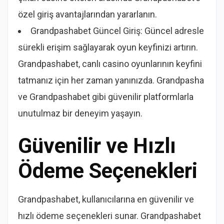
özel giriş avantajlarından yararlanın.
Grandpashabet Güncel Giriş: Güncel adresle
sürekli erişim sağlayarak oyun keyfinizi artırın.
Grandpashabet, canlı casino oyunlarının keyfini
tatmanız için her zaman yanınızda. Grandpasha
ve Grandpashabet gibi güvenilir platformlarla
unutulmaz bir deneyim yaşayın.
Güvenilir ve Hızlı
Ödeme Seçenekleri
Grandpashabet, kullanıcılarına en güvenilir ve
hızlı ödeme seçenekleri sunar. Grandpashabet