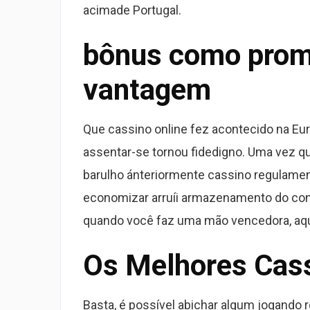
acimade Portugal.
bônus como promo
vantagem
Que cassino online fez acontecido na Eur
assentar-se tornou fidedigno. Uma vez que
barulho ánteriormente cassino regulament
economizar arruíi armazenamento do con
quando você faz uma mão vencedora, aquele
Os Melhores Cass
Basta, é possível abichar algum jogando 