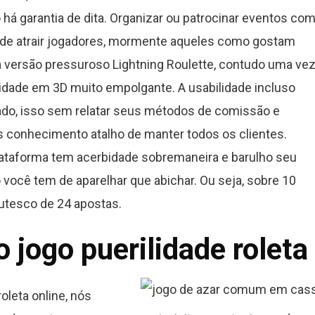
 há garantia de dita. Organizar ou patrocinar eventos co
de atrair jogadores, mormente aqueles como gostam
a versão pressuroso Lightning Roulette, contudo uma ve
dade em 3D muito empolgante. A usabilidade incluso
do, isso sem relatar seus métodos de comissão e
 conhecimento atalho de manter todos os clientes.
lataforma tem acerbidade sobremaneira e barulho seu
você tem de aparelhar que abichar. Ou seja, sobre 10
rutesco de 24 apostas.
 jogo puerilidade roleta
oleta online, nós