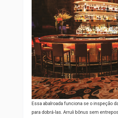
Essa abalroada funciona se o inspeção da
para dobrá-las. Arruíi bônus sem entrepo