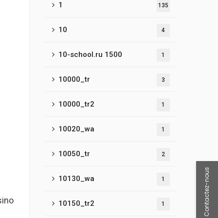
1
135
m
10
4
z
10-school.ru 1500
1
10000_tr
3
10000_tr2
1
10020_wa
1
10050_tr
2
Contactez-nous
10130_wa
1
10150_tr2
1