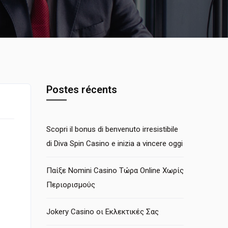
Postes récents
Scopri il bonus di benvenuto irresistibile
di Diva Spin Casino e inizia a vincere oggi
Παίξε Nomini Casino Τώρα Online Χωρίς
Περιορισμούς
Jokery Casino οι Εκλεκτικές Σας