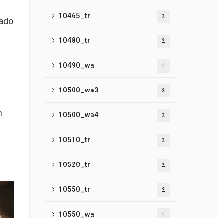
10465_tr
2
cado
10480_tr
2
10490_wa
1
10500_wa3
2
n
10500_wa4
2
10510_tr
2
10520_tr
2
10550_tr
2
10550_wa
1