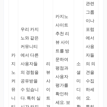
관련
그룹
카지노
이나
사이트
우리 카지
포럼
추천 리
노와 같은
에서
뷰 사이
커뮤니티
사용
트를 방
카
에서 다른
자들
문하여
지
사용자들
리
소
의 의
평점과
노
의 경험을
뷰
셜
견을
사용자
커
공유받을
사
미
수집
평가를
뮤
수 있습니
이
디
하세
확인하
니
다. 특히 실
트
어
요.
세요. 보
티
시간 카지
검
활
특히