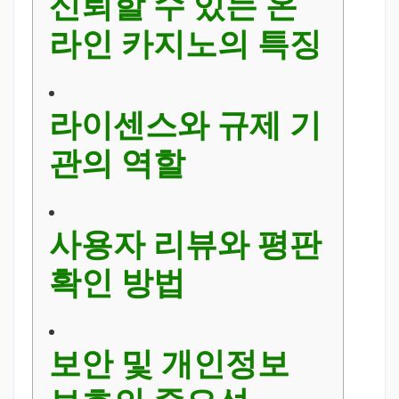
신뢰할 수 있는 온
라인 카지노의 특징
라이센스와 규제 기
관의 역할
사용자 리뷰와 평판
확인 방법
보안 및 개인정보