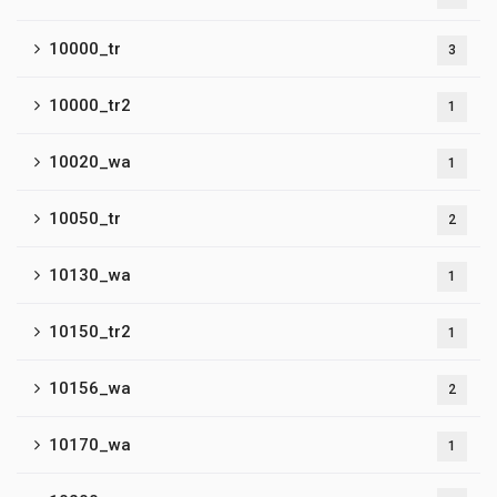
10000_tr
3
10000_tr2
1
10020_wa
1
10050_tr
2
10130_wa
1
10150_tr2
1
10156_wa
2
10170_wa
1