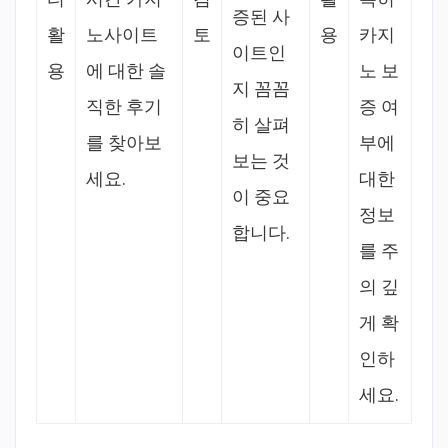
증된 사
활
노사이트
토
용
카지
이트인
용
에 대한 솔
노 보
지 꼼꼼
직한 후기
증 여
히 살펴
를 찾아보
부에
보는 것
세요.
대한
이 중요
정보
합니다.
를 주
의 깊
게 확
인하
세요.