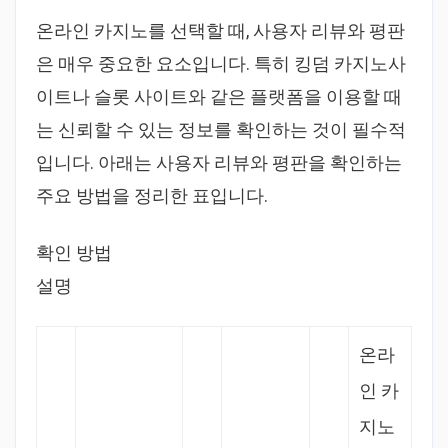
온라인 카지노를 선택할 때, 사용자 리뷰와 평판
은 매우 중요한 요소입니다. 특히 킹덤 카지노사
이트나 슬롯 사이트와 같은 플랫폼을 이용할 때
는 신뢰할 수 있는 정보를 확인하는 것이 필수적
입니다. 아래는 사용자 리뷰와 평판을 확인하는
주요 방법을 정리한 표입니다.
확인 방법
설명
온라
인 카
지노