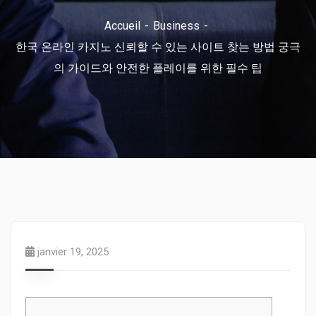
Accueil
Business
한국 온라인 카지노 신뢰할 수 있는 사이트 찾는 방법 궁극
의 가이드와 안전한 플레이를 위한 필수 팁
janvier 19, 2025