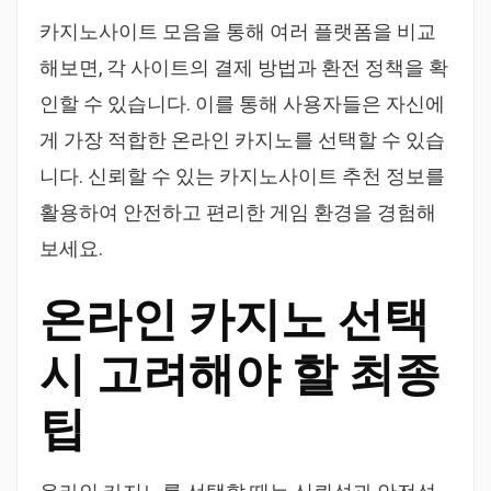
카지노사이트 모음을 통해 여러 플랫폼을 비교
해보면, 각 사이트의 결제 방법과 환전 정책을 확
인할 수 있습니다. 이를 통해 사용자들은 자신에
게 가장 적합한 온라인 카지노를 선택할 수 있습
니다. 신뢰할 수 있는 카지노사이트 추천 정보를
활용하여 안전하고 편리한 게임 환경을 경험해
보세요.
온라인 카지노 선택
시 고려해야 할 최종
팁