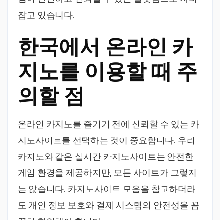
잡고 있습니다.
한국에서 온라인 카
지노를 이용할 때 주
의할 점
온라인 카지노를 즐기기 전에 신뢰할 수 있는 카
지노사이트를 선택하는 것이 중요합니다. 우리
카지노와 같은 실시간 카지노사이트는 안전한
게임 환경을 제공하지만, 모든 사이트가 그렇지
는 않습니다. 카지노사이트 모음을 참고하더라
도 개인 정보 보호와 결제 시스템의 안전성을 꼼