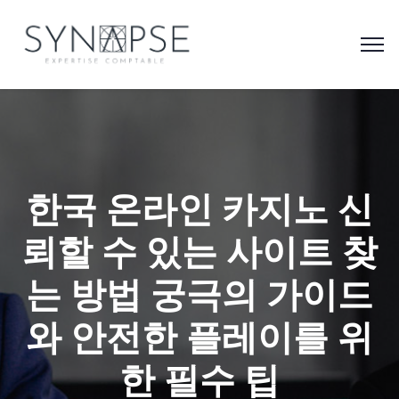
한국 온라인 카지노 신
뢰할 수 있는 사이트 찾
는 방법 궁극의 가이드
와 안전한 플레이를 위
한 필수 팁