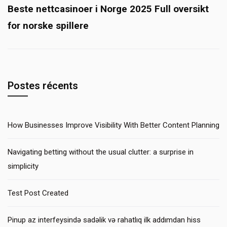
Beste nettcasinoer i Norge 2025 Full oversikt
for norske spillere
Postes récents
How Businesses Improve Visibility With Better Content Planning
Navigating betting without the usual clutter: a surprise in
simplicity
Test Post Created
Pinup az interfeysində sadəlik və rahatlıq ilk addımdan hiss