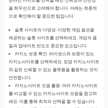
온라인 카지노를 선택할 때는 신뢰성과 안전성
을 최우선으로 고려해야 합니다. 아래는 최종적
으로 확인해야 할 중요한 팁입니다.
슬롯 사이트의 다양성: 다양한 게임 옵션을
제공하는 슬롯 사이트를 선택하세요. 게임의 품
질과 업데이트 빈도도 중요한 요소입니다.
카지노 보증 확인: 라이센스와 보증이 있는
카지노사이트를 선택하세요. 킹덤 카지노사이트
와 같은 신뢰할 수 있는 플랫폼을 활용하는 것이
안전합니다.
카지노사이트 모음 활용: 여러 카지노사이트
를 비교할 수 있는 카지노사이트 모음을 참고하
세요. 이를 통해 최적의 선택을 할 수 있습니다.