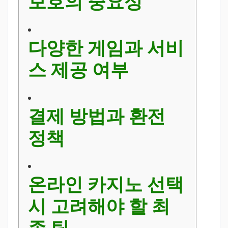
보호의 중요성
다양한 게임과 서비
스 제공 여부
결제 방법과 환전
정책
온라인 카지노 선택
시 고려해야 할 최