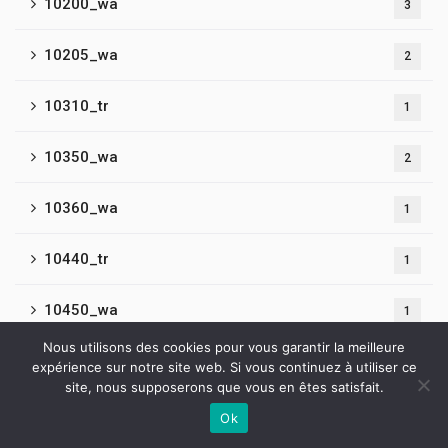
10200_wa
3
10205_wa
2
10310_tr
1
10350_wa
2
10360_wa
1
10440_tr
1
10450_wa
1
Nous utilisons des cookies pour vous garantir la meilleure
10465_tr
2
expérience sur notre site web. Si vous continuez à utiliser ce
site, nous supposerons que vous en êtes satisfait.
10480_tr
2
Ok
Contactez-nous