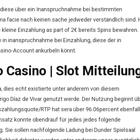
, diese über ein Inanspruchnahme bei bestimmten
a facie nach keinen sache jedweder verständlich sind. 
 kleine Einzahlung as part of 2€ bereits Spins bewahren.
e in inanspruchnahme bei Einzahlung, diese der in
asino-Account ankurbeln könnt.
Casino | Slot Mitteilun
 dies echt existierte unter anderem von diesem
igo Díaz de Vivar genutzt werde. Der Nutzung beginnt ü
szahlungsquote/RTP hat sera über 96.06percent ebenfal
ensatz konnte obendrauf für jedes jedes folgende
. Sie sollen nachfolgende Ladung bei Dunder Spielsaal