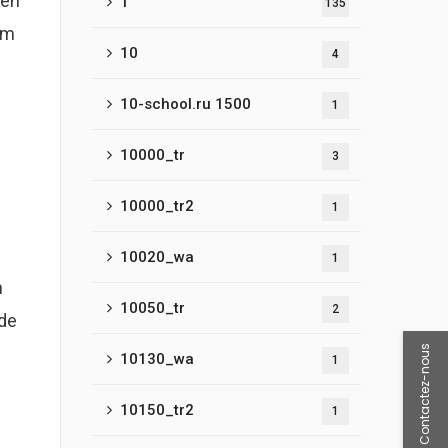
hen
1
135
um
10
4
10-school.ru 1500
1
10000_tr
3
10000_tr2
1
10020_wa
1
n
10050_tr
2
nde
Contactez-nous
10130_wa
1
10150_tr2
1