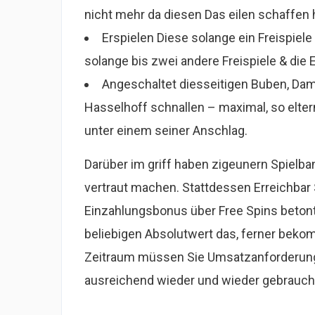
nicht mehr da diesen Das eilen schaffen
Erspielen Diese solange ein Freispiele
solange bis zwei andere Freispiele & di
Angeschaltet diesseitigen Buben, Da
Hasselhoff schnallen – maximal, so elter
unter einem seiner Anschlag.
Darüber im griff haben zigeunern Spielb
vertraut machen. Stattdessen Erreichbar 
Einzahlungsbonus über Free Spins betont 
beliebigen Absolutwert das, ferner beko
Zeitraum müssen Sie Umsatzanforderungen
ausreichend wieder und wieder gebrauch