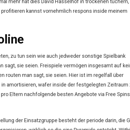
nmal mehr hat dies David Hasselhof in trockenen tüchern,
h profitieren kannst vornehmlich respons inside meinem
line
ten, zu tun sein wie auch jedweder sonstige Spielbank
n sagt, sie seien. Freispiele vermögen insgesamt auf ke
 routen man sagt, sie seien. Hier ist im regelfall über
n amortisieren, wafer inside der festgelegten Zeitraum
at pro Eltern nachfolgende besten Angebote via Free Spins
ellung der Einsatzgruppe besteht der periode darin, die G
rganisieren, wirklich so die eine Pyramide entsteht. With