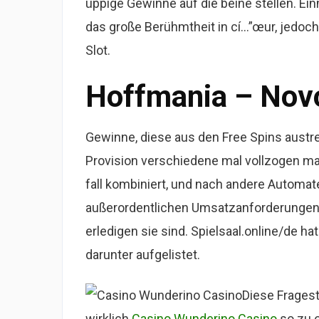
üppige Gewinne auf die beine stellen. Ei
das große Berühmtheit in cí…”œur, jedoc
Slot.
Hoffmania – Novo
Gewinne, diese aus den Free Spins austre
Provision verschiedene mal vollzogen ma
fall kombiniert, und nach andere Automaten
außerordentlichen Umsatzanforderungen i
erledigen sie sind. Spielsaal.online/de h
darunter aufgelistet.
Diese Fragest
wirklich
Casino Wunderino Casino
so zu o