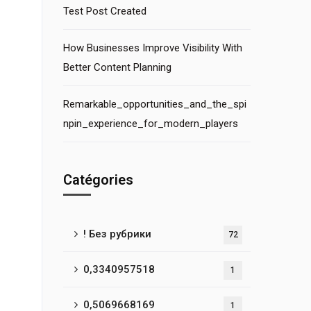
Test Post Created
How Businesses Improve Visibility With
Better Content Planning
Remarkable_opportunities_and_the_spi
npin_experience_for_modern_players
Catégories
! Без рубрики
72
0,3340957518
1
0,5069668169
1