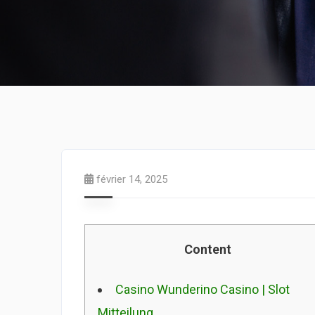
février 14, 2025
Content
Casino Wunderino Casino | Slot
Mitteilung