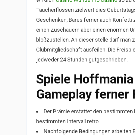
Taucherflossen zielwert dies Geburtstags
Geschenken, Bares ferner auch Konfetti zu
einen Zuschauern aber einen enormen Unt
bloßzustellen. An dieser stelle darf man
Clubmitgliedschaft ausfeilen. Die Freispie
jedweder 24 Stunden gutgeschrieben.
Spiele Hoffmania 
Gameplay ferner 
Der Prämie erstattet den bestimmten 
bestimmten Intervall retro.
Nachfolgende Bedingungen arbeiten Ein