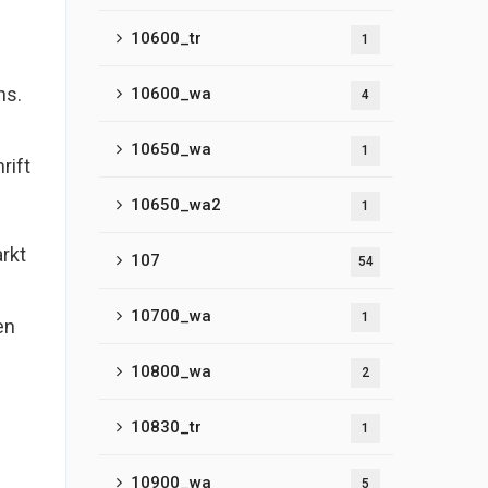
10600_tr
1
ns.
10600_wa
4
10650_wa
1
rift
10650_wa2
1
rkt
107
54
10700_wa
1
en
10800_wa
2
10830_tr
1
10900_wa
5