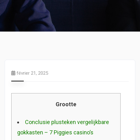
février 21, 2025
Grootte
Conclusie plusteken vergelijkbare
gokkasten – 7 Piggies casino’s