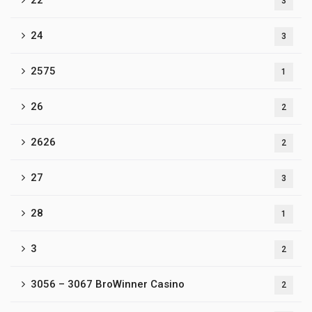
22
3
24
3
2575
1
26
2
2626
2
27
3
28
1
3
2
3056 – 3067 BroWinner Casino
2