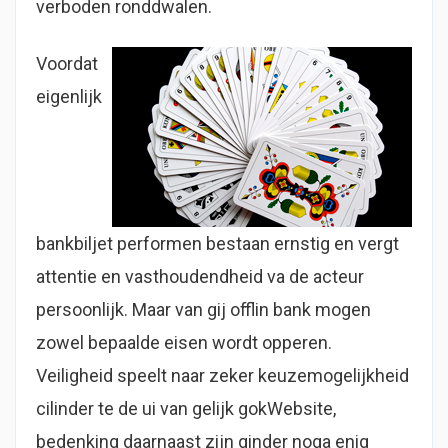
verboden ronddwalen.
Voordat
eigenlijk
bankbiljet performen bestaan ernstig en vergt
attentie en vasthoudendheid va de acteur
persoonlijk. Maar van gij offlin bank mogen
zowel bepaalde eisen wordt opperen.
Veiligheid speelt naar zeker keuzemogelijkheid
cilinder te de ui van gelijk gokWebsite,
bedenking daarnaast zijn ginder noga enig