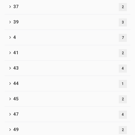
37
2
39
3
4
7
41
2
43
4
44
1
45
2
47
4
49
2