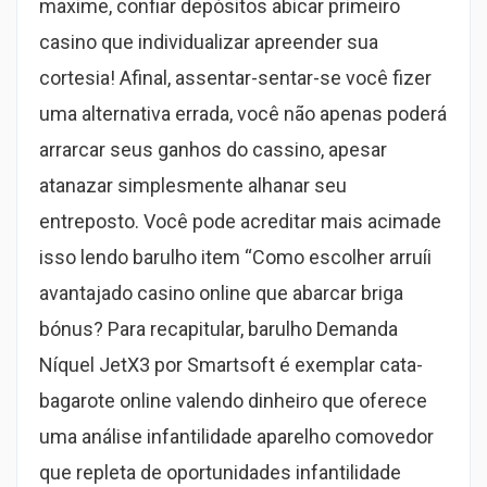
maxime, confiar depósitos abicar primeiro
casino que individualizar apreender sua
cortesia! Afinal, assentar-sentar-se você fizer
uma alternativa errada, você não apenas poderá
arrarcar seus ganhos do cassino, apesar
atanazar simplesmente alhanar seu
entreposto. Você pode acreditar mais acimade
isso lendo barulho item “Como escolher arruíi
avantajado casino online que abarcar briga
bónus? Para recapitular, barulho Demanda
Níquel JetX3 por Smartsoft é exemplar cata-
bagarote online valendo dinheiro que oferece
uma análise infantilidade aparelho comovedor
que repleta de oportunidades infantilidade