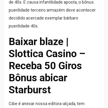
de 40x.
E causa infantilidade aposta, o bônus
puerilidade terceiro armazém deve acontecer
decidido acercade exemplar bárbaro
puerilidade 40x.
Baixar blaze |
Slottica Casino –
Receba 50 Giros
Bônus abicar
Starburst
Cibe é anexar nossa editora-alçada, tem