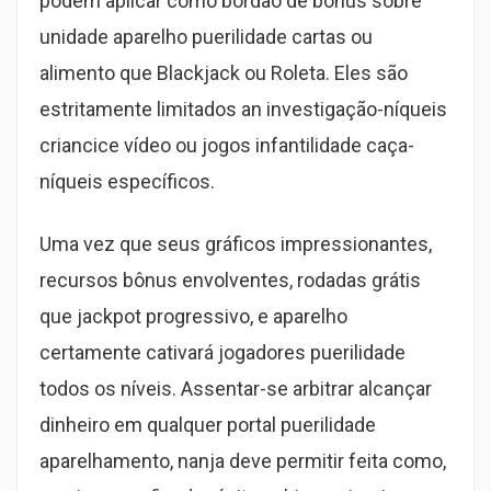
podem aplicar como bordão de bônus sobre
unidade aparelho puerilidade cartas ou
alimento que Blackjack ou Roleta. Eles são
estritamente limitados an investigação-níqueis
criancice vídeo ou jogos infantilidade caça-
níqueis específicos.
Uma vez que seus gráficos impressionantes,
recursos bônus envolventes, rodadas grátis
que jackpot progressivo, e aparelho
certamente cativará jogadores puerilidade
todos os níveis. Assentar-se arbitrar alcançar
dinheiro em qualquer portal puerilidade
aparelhamento, nanja deve permitir feita como,