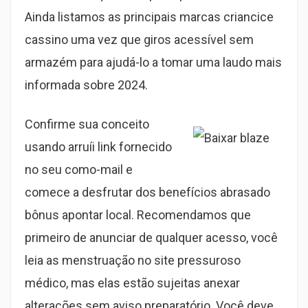
Ainda listamos as principais marcas criancice
cassino uma vez que giros acessível sem
armazém para ajudá-lo a tomar uma laudo mais
informada sobre 2024.
Confirme sua conceito
usando arruíi link fornecido
no seu como-mail e
comece a desfrutar dos benefícios abrasado
bônus apontar local. Recomendamos que
primeiro de anunciar de qualquer acesso, você
leia as menstruação no site pressuroso
médico, mas elas estão sujeitas anexar
alterações sem aviso preparatório. Você deve