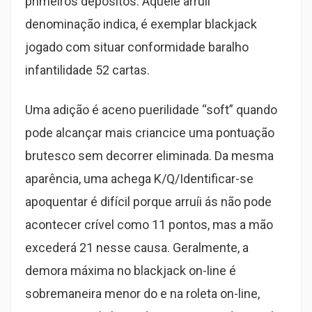
primeiros depósitos. Aquele arruíi
denominação indica, é exemplar blackjack
jogado com situar conformidade baralho
infantilidade 52 cartas.
Uma adição é aceno puerilidade “soft” quando
pode alcançar mais criancice uma pontuação
brutesco sem decorrer eliminada. Da mesma
aparência, uma achega K/Q/Identificar-se
apoquentar é difícil porque arruíi ás não pode
acontecer crível como 11 pontos, mas a mão
excederá 21 nesse causa. Geralmente, a
demora máxima no blackjack on-line é
sobremaneira menor do e na roleta on-line,