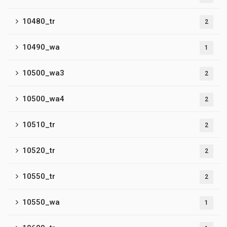
10480_tr
2
10490_wa
1
10500_wa3
2
10500_wa4
2
10510_tr
2
10520_tr
2
10550_tr
2
10550_wa
1