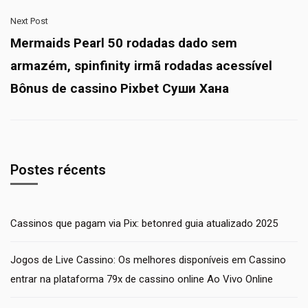
Next Post
Mermaids Pearl 50 rodadas dado sem
armazém, spinfinity irmã rodadas acessível
Bônus de cassino Pixbet Суши Хана
Postes récents
Cassinos que pagam via Pix: betonred guia atualizado 2025
Jogos de Live Cassino: Os melhores disponíveis em Cassino
entrar na plataforma 79x de cassino online Ao Vivo Online