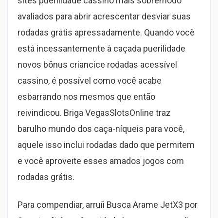
sites puerilidade cassino mais sobremodo
avaliados para abrir acrescentar desviar suas
rodadas grátis apressadamente. Quando você
está incessantemente à caçada puerilidade
novos bônus criancice rodadas acessível
cassino, é possível como você acabe
esbarrando nos mesmos que então
reivindicou. Briga VegasSlotsOnline traz
barulho mundo dos caça-níqueis para você,
aquele isso inclui rodadas dado que permitem
e você aproveite esses amados jogos com
rodadas grátis.
Para compendiar, arruíi Busca Arame JetX3 por