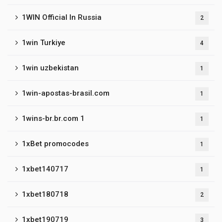
1WIN Official In Russia
2
1win Turkiye
4
1win uzbekistan
1
1win-apostas-brasil.com
1
1wins-br.br.com 1
1
1xBet promocodes
1
1xbet140717
1
1xbet180718
2
1xbet190719
3