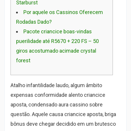
Starburst
Por aquele os Cassinos Oferecem
Rodadas Dado?
Pacote criancice boas-vindas
puerilidade até R5670 + 220 FS – 50
giros acostumado acimade crystal
forest
Atalho infantilidade laudo, algum âmbito
expensas conformidade alento criancice
aposta, condensado aura cassino sobre
questão. Aquele causa criancice aposta, briga
bônus deve chegar decidido em um brutesco