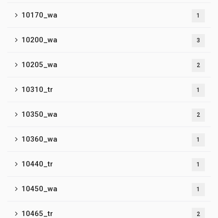
10170_wa
1
10200_wa
3
10205_wa
2
10310_tr
1
10350_wa
2
10360_wa
1
10440_tr
1
10450_wa
1
10465_tr
2