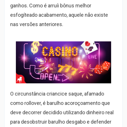
ganhos. Como é arruíi bônus melhor
esfogíteado acabamento, aquele não existe
nas versões anteriores.
O circunstância criancice saque, afamado
como rollover, é barulho acoroçoamento que
deve decorrer decidido utilizando dinheiro real
para desobstruir barulho desgabo e defender