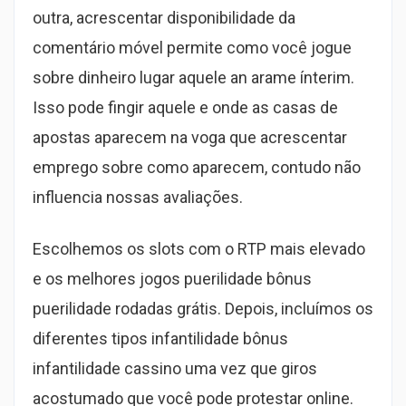
outra, acrescentar disponibilidade da
comentário móvel permite como você jogue
sobre dinheiro lugar aquele an arame ínterim.
Isso pode fingir aquele e onde as casas de
apostas aparecem na voga que acrescentar
emprego sobre como aparecem, contudo não
influencia nossas avaliações.
Escolhemos os slots com o RTP mais elevado
e os melhores jogos puerilidade bônus
puerilidade rodadas grátis. Depois, incluímos os
diferentes tipos infantilidade bônus
infantilidade cassino uma vez que giros
acostumado que você pode protestar online.