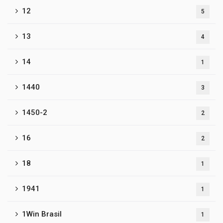
12
5
13
4
14
1
1440
3
1450-2
2
16
2
18
1
1941
1
1Win Brasil
1