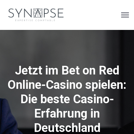
Jetzt im Bet on Red
Online-Casino spielen:
Die beste Casino-
Erfahrung in
Deutschland