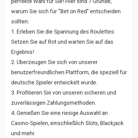
perfekte Wahl für Sie! Hier sind 7 Gründe,
warum Sie sich für “Bet on Red” entscheiden
sollten:
1. Erleben Sie die Spannung des Roulettes:
Setzen Sie auf Rot und warten Sie auf das
Ergebnis!
2. Überzeugen Sie sich von unserer
benutzerfreundlichen Plattform, die speziell für
deutsche Spieler entwickelt wurde.
3. Profitieren Sie von unseren sicheren und
zuverlässigen Zahlungsmethoden.
4. Genießen Sie eine riesige Auswahl an
Casino-Spielen, einschließlich Slots, Blackjack
und mehr.