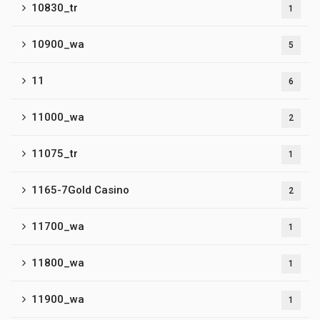
10830_tr
1
10900_wa
5
11
6
11000_wa
2
11075_tr
1
1165-7Gold Casino
2
11700_wa
1
11800_wa
1
11900_wa
1