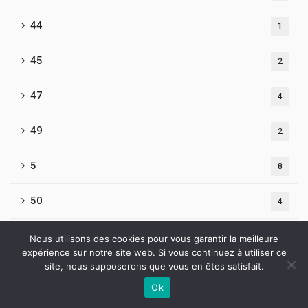
44
1
45
2
47
4
49
2
5
8
50
4
51
2
Nous utilisons des cookies pour vous garantir la meilleure
expérience sur notre site web. Si vous continuez à utiliser ce
site, nous supposerons que vous en êtes satisfait.
52
3
Ok
Contactez-nous
53
2