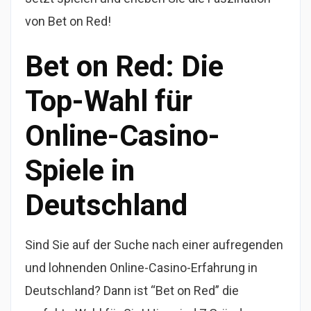
von Bet on Red!
Bet on Red: Die
Top-Wahl für
Online-Casino-
Spiele in
Deutschland
Sind Sie auf der Suche nach einer aufregenden
und lohnenden Online-Casino-Erfahrung in
Deutschland? Dann ist “Bet on Red” die