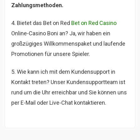
Zahlungsmethoden.
4. Bietet das Bet on Red
Bet on Red Casino
Online-Casino Boni an? Ja, wir haben ein
großzügiges Willkommenspaket und laufende
Promotionen für unsere Spieler.
5. Wie kann ich mit dem Kundensupport in
Kontakt treten? Unser Kundensupportteam ist
rund um die Uhr erreichbar und Sie können uns
per E-Mail oder Live-Chat kontaktieren.