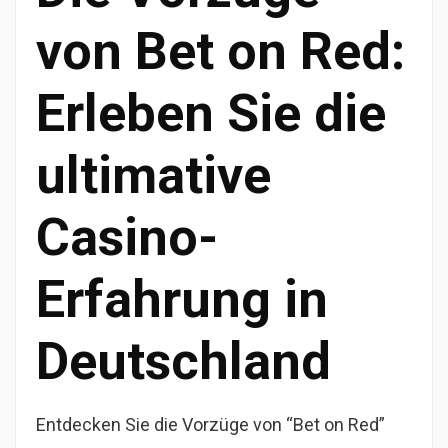
von Bet on Red:
Erleben Sie die
ultimative
Casino-
Erfahrung in
Deutschland
Entdecken Sie die Vorzüge von “Bet on Red”