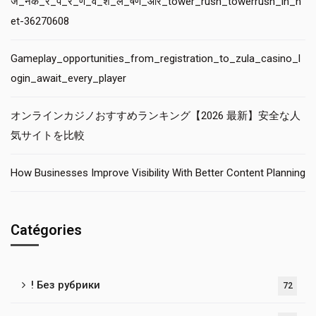
ज_नक_र_प_र_ण_व_श_ल_षण_और_tower_rush_towerrush_in_n
et-36270608
Gameplay_opportunities_from_registration_to_zula_casino_l
ogin_await_every_player
オンラインカジノおすすめランキング【2026 最新】安全な人
気サイトを比較
How Businesses Improve Visibility With Better Content Planning
Catégories
! Без рубрики
72