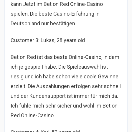
kann Jetzt im Bet on Red Online-Casino
spielen: Die beste Casino-Erfahrung in
Deutschland nur bestätigen.
Customer 3: Lukas, 28 years old
Bet on Red ist das beste Online-Casino, in dem
ich je gespielt habe. Die Spieleauswahl ist
riesig und ich habe schon viele coole Gewinne
erzielt. Die Auszahlungen erfolgen sehr schnell
und der Kundensupport ist immer für mich da.
Ich fühle mich sehr sicher und wohl im Bet on
Red Online-Casino.