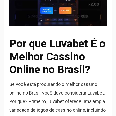
Por que Luvabet É o
Melhor Cassino
Online no Brasil?
Se você está procurando o melhor cassino
online no Brasil, você deve considerar Luvabet.
Por que? Primeiro, Luvabet oferece uma ampla
variedade de jogos de cassino online, incluindo