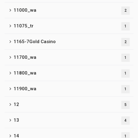
11000_wa
2
11075_tr
1
1165-7Gold Casino
2
11700_wa
1
11800_wa
1
11900_wa
1
12
5
13
4
14
1