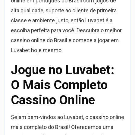
online em português do Brasil com jogos de
alta qualidade, suporte ao cliente de primeira
classe e ambiente justo, então Luvabet é a
escolha perfeita para você. Descubra o melhor
cassino online do Brasil e comece a jogar em
Luvabet hoje mesmo.
Jogue no Luvabet:
O Mais Completo
Cassino Online
Sejam bem-vindos ao Luvabet, o cassino online
mais completo do Brasil! Oferecemos uma