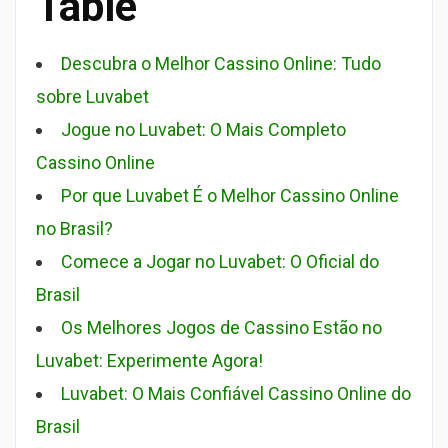
Table
Descubra o Melhor Cassino Online: Tudo
sobre Luvabet
Jogue no Luvabet: O Mais Completo
Cassino Online
Por que Luvabet É o Melhor Cassino Online
no Brasil?
Comece a Jogar no Luvabet: O Oficial do
Brasil
Os Melhores Jogos de Cassino Estão no
Luvabet: Experimente Agora!
Luvabet: O Mais Confiável Cassino Online do
Brasil