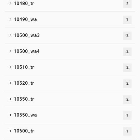
10480_tr
2
10490_wa
1
10500_wa3
2
10500_wa4
2
10510_tr
2
10520_tr
2
10550_tr
2
10550_wa
1
10600_tr
1