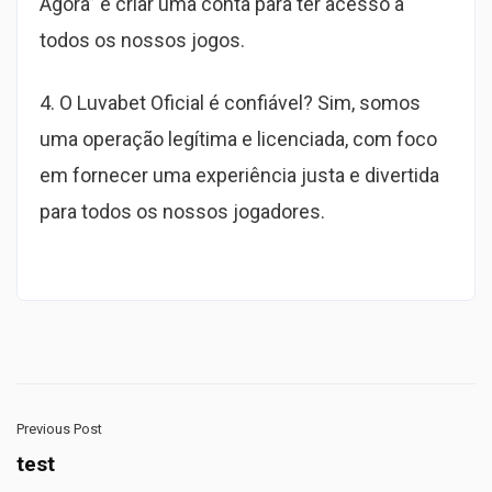
Agora” e criar uma conta para ter acesso a
todos os nossos jogos.
4. O Luvabet Oficial é confiável? Sim, somos
uma operação legítima e licenciada, com foco
em fornecer uma experiência justa e divertida
para todos os nossos jogadores.
Previous Post
test