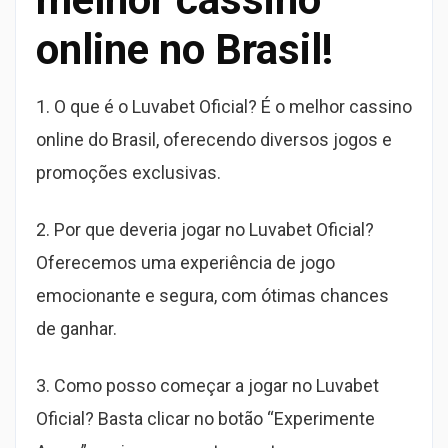
online no Brasil!
1. O que é o Luvabet Oficial? É o melhor cassino
online do Brasil, oferecendo diversos jogos e
promoções exclusivas.
2. Por que deveria jogar no Luvabet Oficial?
Oferecemos uma experiência de jogo
emocionante e segura, com ótimas chances
de ganhar.
3. Como posso começar a jogar no Luvabet
Oficial? Basta clicar no botão “Experimente