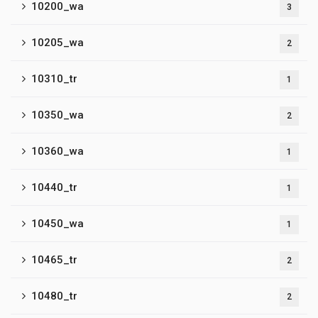
10200_wa
3
10205_wa
2
10310_tr
1
10350_wa
2
10360_wa
1
10440_tr
1
10450_wa
1
10465_tr
2
10480_tr
2