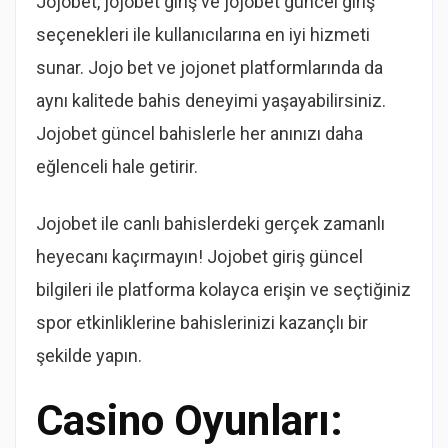
Jojobet, jojobet giriş ve jojobet güncel giriş
seçenekleri ile kullanıcılarına en iyi hizmeti
sunar. Jojo bet ve jojonet platformlarında da
aynı kalitede bahis deneyimi yaşayabilirsiniz.
Jojobet güncel bahislerle her anınızı daha
eğlenceli hale getirir.
Jojobet ile canlı bahislerdeki gerçek zamanlı
heyecanı kaçırmayın! Jojobet giriş güncel
bilgileri ile platforma kolayca erişin ve seçtiğiniz
spor etkinliklerine bahislerinizi kazançlı bir
şekilde yapın.
Casino Oyunları: