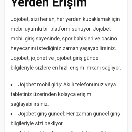
Yerden Erişim
Jojobet, sizi her an, her yerden kucaklamak için
mobil uyumlu bir platform sunuyor. Jojobet
mobil giriş sayesinde, spor bahisleri ve casino
heyecanını istediğiniz zaman yaşayabilirsiniz.
Jojobet, jojonet ve jojobet giriş güncel
bilgileriyle sizlere en hızlı erişim imkanı sağlıyor.
Jojobet mobil giriş: Akıllı telefonunuz veya
tabletiniz üzerinden kolayca erişim
sağlayabilirsiniz.
Jojobet giriş güncel: Her zaman güncel giriş
bilgileriyle sizi bekliyor.