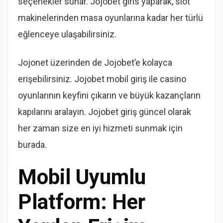
seçenekler sunar. Jojobet giris yaparak, slot
makinelerinden masa oyunlarına kadar her türlü
eğlenceye ulaşabilirsiniz.
Jojonet üzerinden de Jojobet’e kolayca
erişebilirsiniz. Jojobet mobil giriş ile casino
oyunlarının keyfini çıkarın ve büyük kazançların
kapılarını aralayın. Jojobet giriş güncel olarak
her zaman size en iyi hizmeti sunmak için
burada.
Mobil Uyumlu
Platform: Her