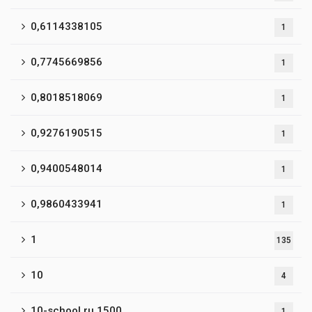
0,6114338105
1
0,7745669856
1
0,8018518069
1
0,9276190515
1
0,9400548014
1
0,9860433941
1
1
135
10
4
10-school.ru 1500
1