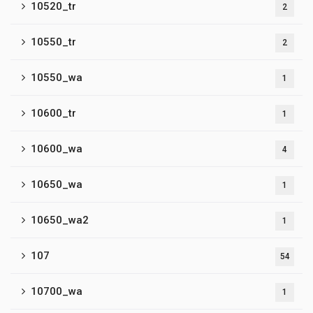
10520_tr
2
10550_tr
2
10550_wa
1
10600_tr
1
10600_wa
4
10650_wa
1
10650_wa2
1
107
54
10700_wa
1