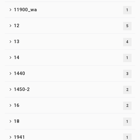
11900_wa
1
12
5
13
4
14
1
1440
3
1450-2
2
16
2
18
1
1941
1