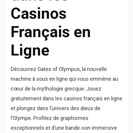
Casinos
Français en
Ligne
Découvrez Gates of Olympus, la nouvelle
machine à sous en ligne qui vous emmène au
cœur de la mythologie grecque. Jouez
gratuitement dans les casinos français en ligne
et plongez dans l’univers des dieux de
l’Olympe. Profitez de graphismes
exceptionnels et d’une bande-son immersive