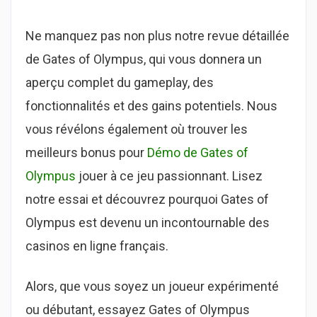
Ne manquez pas non plus notre revue détaillée
de Gates of Olympus, qui vous donnera un
aperçu complet du gameplay, des
fonctionnalités et des gains potentiels. Nous
vous révélons également où trouver les
meilleurs bonus pour
Démo de Gates of
Olympus
jouer à ce jeu passionnant. Lisez
notre essai et découvrez pourquoi Gates of
Olympus est devenu un incontournable des
casinos en ligne français.
Alors, que vous soyez un joueur expérimenté
ou débutant, essayez Gates of Olympus