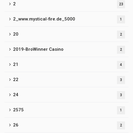
2
23
2_www.mystical-fire.de_5000
1
20
2
2019-BroWinner Casino
2
21
4
22
3
24
3
2575
1
26
2