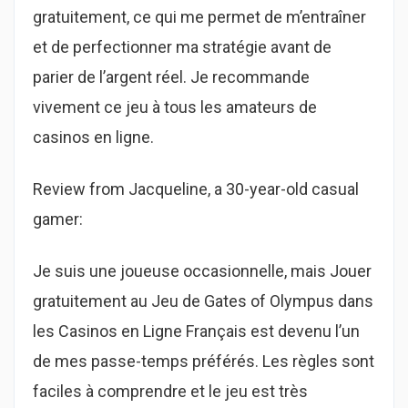
gratuitement, ce qui me permet de m’entraîner
et de perfectionner ma stratégie avant de
parier de l’argent réel. Je recommande
vivement ce jeu à tous les amateurs de
casinos en ligne.
Review from Jacqueline, a 30-year-old casual
gamer:
Je suis une joueuse occasionnelle, mais Jouer
gratuitement au Jeu de Gates of Olympus dans
les Casinos en Ligne Français est devenu l’un
de mes passe-temps préférés. Les règles sont
faciles à comprendre et le jeu est très