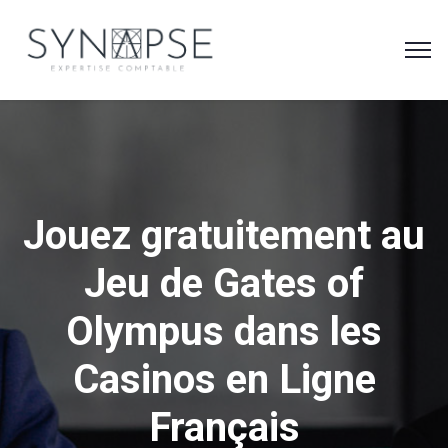
Jouez gratuitement au
Jeu de Gates of
Olympus dans les
Casinos en Ligne
Français