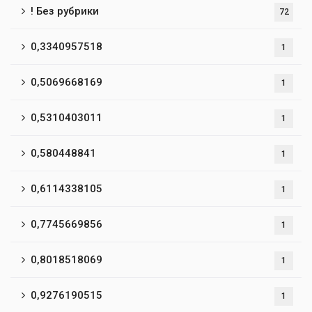
! Без рубрики
72
0,3340957518
1
0,5069668169
1
0,5310403011
1
0,580448841
1
0,6114338105
1
0,7745669856
1
0,8018518069
1
0,9276190515
1