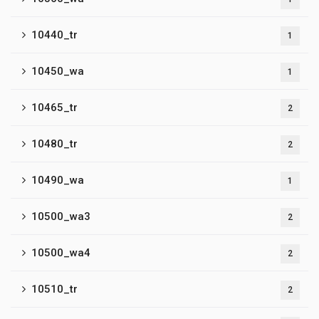
10440_tr
1
10450_wa
1
10465_tr
2
10480_tr
2
10490_wa
1
10500_wa3
2
10500_wa4
2
10510_tr
2