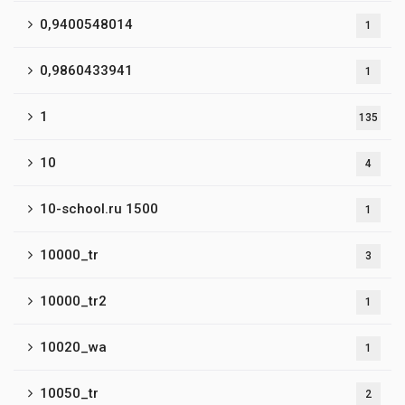
0,9400548014
1
0,9860433941
1
1
135
10
4
10-school.ru 1500
1
10000_tr
3
10000_tr2
1
10020_wa
1
10050_tr
2