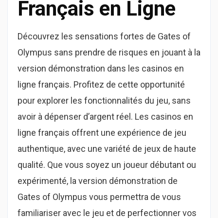
Français en Ligne
Découvrez les sensations fortes de Gates of
Olympus sans prendre de risques en jouant à la
version démonstration dans les casinos en
ligne français. Profitez de cette opportunité
pour explorer les fonctionnalités du jeu, sans
avoir à dépenser d’argent réel. Les casinos en
ligne français offrent une expérience de jeu
authentique, avec une variété de jeux de haute
qualité. Que vous soyez un joueur débutant ou
expérimenté, la version démonstration de
Gates of Olympus vous permettra de vous
familiariser avec le jeu et de perfectionner vos