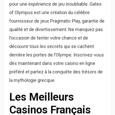
pour une expérience de jeu inoubliable. Gates
of Olympus est une création du célèbre
fournisseur de jeux Pragmatic Play, garantie de
qualité et de divertissement. Ne manquez pas
l’occasion de tenter votre chance et de
découvrir tous les secrets qui se cachent
derrière les portes de l’Olympe. Inscrivez-vous
dès maintenant dans votre casino en ligne
préféré et partez à la conquête des trésors de
la mythologie grecque.
Les Meilleurs
Casinos Français