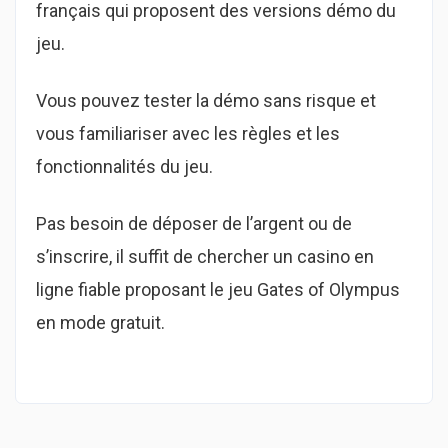
français qui proposent des versions démo du
jeu.
Vous pouvez tester la démo sans risque et
vous familiariser avec les règles et les
fonctionnalités du jeu.
Pas besoin de déposer de l’argent ou de
s’inscrire, il suffit de chercher un casino en
ligne fiable proposant le jeu Gates of Olympus
en mode gratuit.