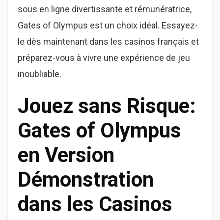
sous en ligne divertissante et rémunératrice,
Gates of Olympus est un choix idéal. Essayez-
le dès maintenant dans les casinos français et
préparez-vous à vivre une expérience de jeu
inoubliable.
Jouez sans Risque:
Gates of Olympus
en Version
Démonstration
dans les Casinos