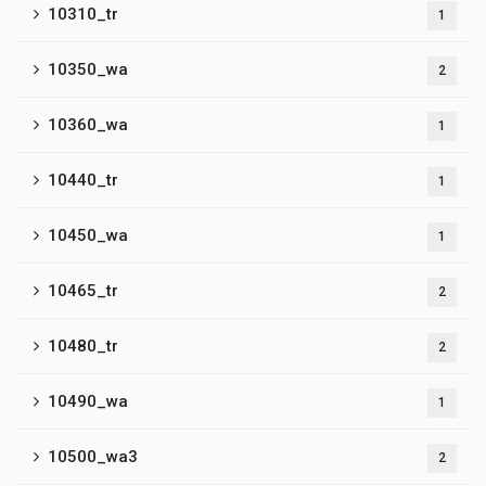
10310_tr
1
10350_wa
2
10360_wa
1
10440_tr
1
10450_wa
1
10465_tr
2
10480_tr
2
10490_wa
1
10500_wa3
2