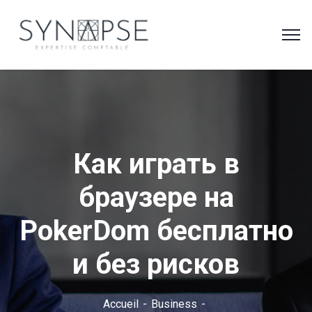
Как играть в
браузере на
PokerDom бесплатно
и без рисков
Accueil
Business