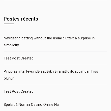
Postes récents
Navigating betting without the usual clutter: a surprise in
simplicity
Test Post Created
Pinup az interfeysində sadəlik və rahatlıq ilk addımdan hiss
olunur
Test Post Created
Spela på Nomini Casino Online Här