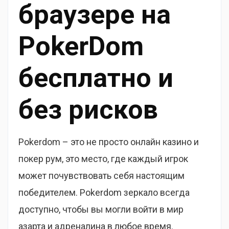
браузере на
PokerDom
бесплатно и
без рисков
Pokerdom – это не просто онлайн казино и
покер рум, это место, где каждый игрок
может почувствовать себя настоящим
победителем. Pokerdom зеркало всегда
доступно, чтобы вы могли войти в мир
азарта и адреналина в любое время.