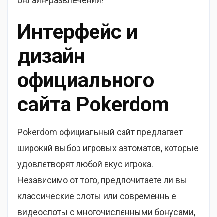
онлайн-развлечений!
Интерфейс и
дизайн
официального
сайта Pokerdom
Pokerdom официальный сайт предлагает
широкий выбор игровых автоматов, которые
удовлетворят любой вкус игрока.
Независимо от того, предпочитаете ли вы
классические слоты или современные
видеослоты с многочисленными бонусами,