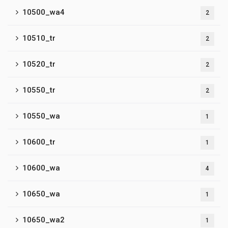
10500_wa4
2
10510_tr
2
10520_tr
2
10550_tr
2
10550_wa
1
10600_tr
1
10600_wa
4
10650_wa
1
10650_wa2
1