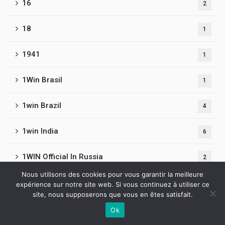
16
2
18
1
1941
1
1Win Brasil
1
1win Brazil
4
1win India
6
1WIN Official In Russia
2
Nous utilisons des cookies pour vous garantir la meilleure
1win Turkiye
4
expérience sur notre site web. Si vous continuez à utiliser ce
site, nous supposerons que vous en êtes satisfait.
1win uzbekistan
1
Ok
Contactez-nous