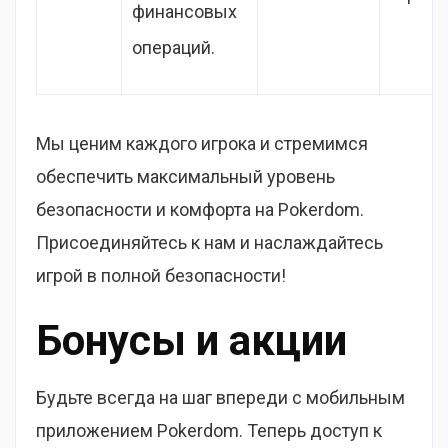
финансовых
операций.
Мы ценим каждого игрока и стремимся
обеспечить максимальный уровень
безопасности и комфорта на Pokerdom.
Присоединяйтесь к нам и наслаждайтесь
игрой в полной безопасности!
Бонусы и акции
Будьте всегда на шаг впереди с мобильным
приложением Pokerdom. Теперь доступ к