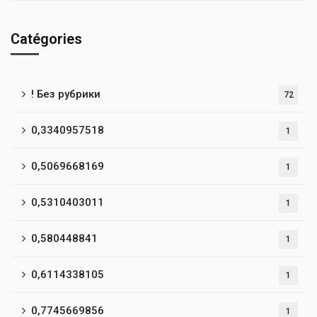
Catégories
! Без рубрики
72
0,3340957518
1
0,5069668169
1
0,5310403011
1
0,580448841
1
0,6114338105
1
0,7745669856
1