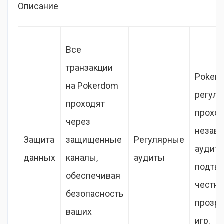
Описание
Все
транзакции
Poker
на Pokerdom
регуля
проходят
прохо
через
незав
Защита
защищенные
Регулярные
аудиты
данных
каналы,
аудиты
подтв
обеспечивая
честно
безопасность
прозра
ваших
игр.