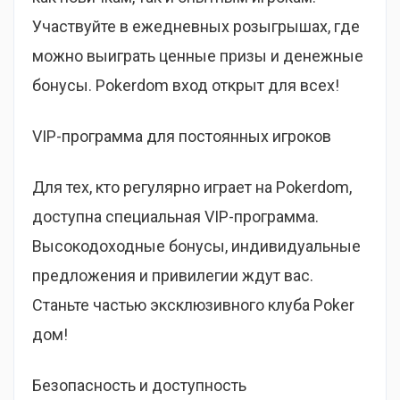
Участвуйте в ежедневных розыгрышах, где
можно выиграть ценные призы и денежные
бонусы. Pokerdom вход открыт для всех!
VIP-программа для постоянных игроков
Для тех, кто регулярно играет на Pokerdom,
доступна специальная VIP-программа.
Высокодоходные бонусы, индивидуальные
предложения и привилегии ждут вас.
Станьте частью эксклюзивного клуба Poker
дом!
Безопасность и доступность