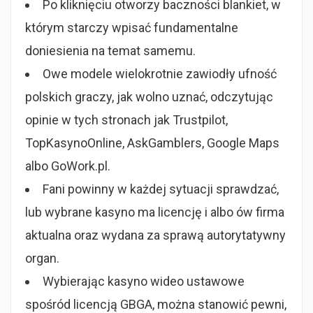
Po kliknięciu otworzy baczności blankiet, w
którym starczy wpisać fundamentalne
doniesienia na temat samemu.
Owe modele wielokrotnie zawiodły ufność
polskich graczy, jak wolno uznać, odczytując
opinie w tych stronach jak Trustpilot,
TopKasynoOnline, AskGamblers, Google Maps
albo GoWork.pl.
Fani powinny w każdej sytuacji sprawdzać,
lub wybrane kasyno ma licencję i albo ów firma
aktualna oraz wydana za sprawą autorytatywny
organ.
Wybierając kasyno wideo ustawowe
spośród licencją GBGA, można stanowić pewni,