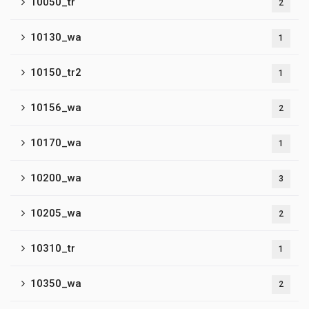
10050_tr
2
10130_wa
1
10150_tr2
1
10156_wa
2
10170_wa
1
10200_wa
3
10205_wa
2
10310_tr
1
10350_wa
2