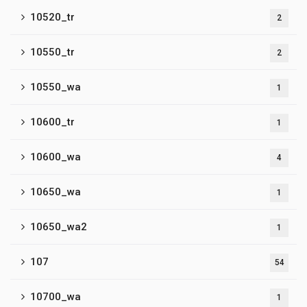
10520_tr
2
10550_tr
2
10550_wa
1
10600_tr
1
10600_wa
4
10650_wa
1
10650_wa2
1
107
54
10700_wa
1