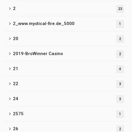
2
23
2_www.mystical-fire.de_5000
1
20
2
2019-BroWinner Casino
2
21
4
22
3
24
3
2575
1
26
2