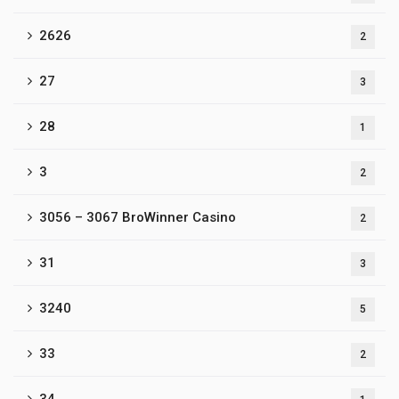
2626
2
27
3
28
1
3
2
3056 – 3067 BroWinner Casino
2
31
3
3240
5
33
2