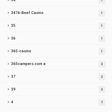
34
1
3476-Beef Casino
1
35
1
36
1
365-casino
1
365campers.com a
2
37
2
39
3
4
7