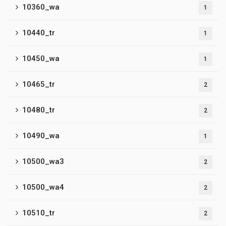
10360_wa
1
10440_tr
1
10450_wa
1
10465_tr
2
10480_tr
2
10490_wa
1
10500_wa3
2
10500_wa4
2
10510_tr
2