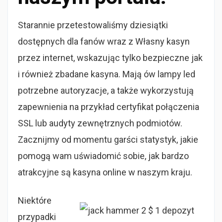
Starannie przetestowaliśmy dziesiątki
dostępnych dla fanów wraz z Własny kasyn
przez internet, wskazując tylko bezpieczne jak
i również zbadane kasyna. Mają ów lampy led
potrzebne autoryzacje, a także wykorzystują
zapewnienia na przykład certyfikat połączenia
SSL lub audyty zewnętrznych podmiotów.
Zacznijmy od momentu garści statystyk, jakie
pomogą wam uświadomić sobie, jak bardzo
atrakcyjne są kasyna online w naszym kraju.
Niektóre
przypadki