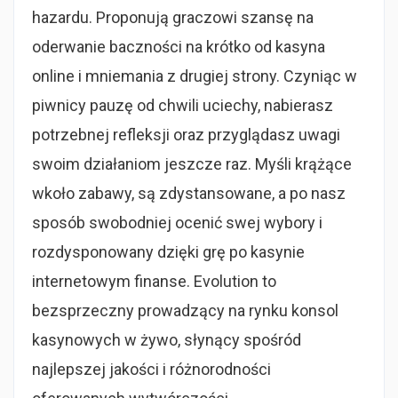
hazardu. Proponują graczowi szansę na
oderwanie baczności na krótko od kasyna
online i mniemania z drugiej strony. Czyniąc w
piwnicy pauzę od chwili uciechy, nabierasz
potrzebnej refleksji oraz przyglądasz uwagi
swoim działaniom jeszcze raz. Myśli krążące
wkoło zabawy, są zdystansowane, a po nasz
sposób swobodniej ocenić swej wybory i
rozdysponowany dzięki grę po kasynie
internetowym finanse. Evolution to
bezsprzeczny prowadzący na rynku konsol
kasynowych w żywo, słynący spośród
najlepszej jakości i różnorodności