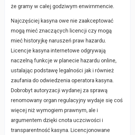
że gramy w całej godziwym enwirnmencie.
Najczęściej kasyna owe nie zaakceptować
mogą mieć znaczących licencji czy mogą
mieć historyjkę naruszeń praw hazardu.
Licencje kasyna internetowe odgrywają
naczelną funkcje w planecie hazardu online,
ustalając podstawę legalności jak i również
zaufania do odwiedzenia operatora kasyna.
Dobrobyt autoryzacji wydanej za sprawą
renomowany organ regulacyjny wydaje się coś
więcej niż wymogiem prawnym, ale i
argumentem dzięki cnota uczciwości i
transparentność kasyna. Licencjonowane