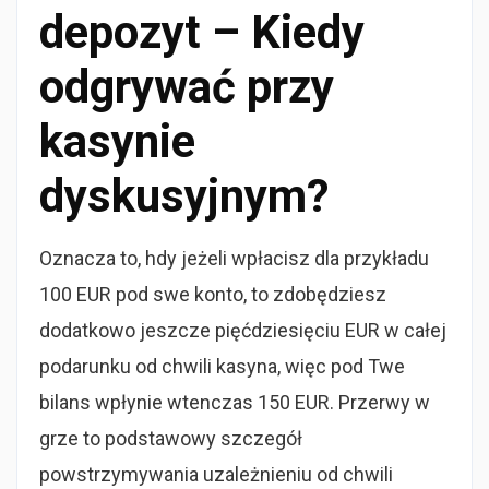
depozyt – Kiedy
odgrywać przy
kasynie
dyskusyjnym?
Oznacza to, hdy jeżeli wpłacisz dla przykładu
100 EUR pod swe konto, to zdobędziesz
dodatkowo jeszcze pięćdziesięciu EUR w całej
podarunku od chwili kasyna, więc pod Twe
bilans wpłynie wtenczas 150 EUR. Przerwy w
grze to podstawowy szczegół
powstrzymywania uzależnieniu od chwili