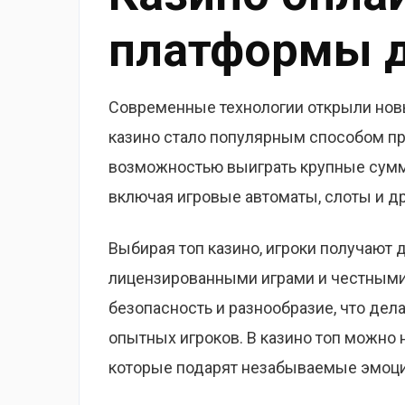
платформы д
Современные технологии открыли новы
казино стало популярным способом пр
возможностью выиграть крупные суммы
включая игровые автоматы, слоты и др
Выбирая топ казино, игроки получают
лицензированными играми и честными у
безопасность и разнообразие, что дел
опытных игроков. В казино топ можно 
которые подарят незабываемые эмоци