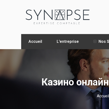
Accueil
L’entreprise
Nos S
Казино онлайн
Accuei