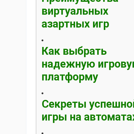
виртуальных
азартных игр
Как выбрать
надежную игров
платформу
Секреты успешно
игры на автомата