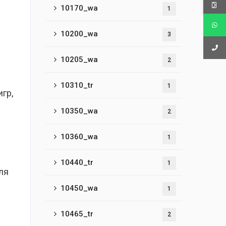
10170_wa
1
10200_wa
3
10205_wa
2
10310_tr
1
гр,
10350_wa
2
10360_wa
1
10440_tr
1
ля
10450_wa
1
10465_tr
2