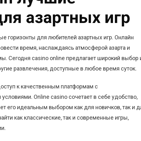
ля азартных игр
е горизонты для любителей азартных игр. Онлайн
овести время, наслаждаясь атмосферой азарта и
. Сегодня casino online предлагает широкий выбор и
угие развлечения, доступные в любое время суток.
 доступ к качественным платформам с
словиями. Online casino сочетает в себе удобство,
ает его идеальным выбором как для новичков, так и д
найти как классические, так и современные игры,
и.