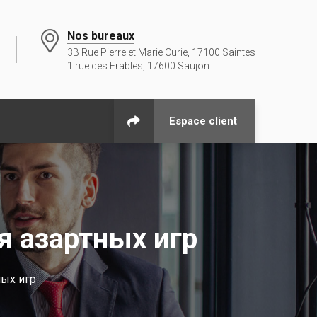
Nos bureaux
3B Rue Pierre et Marie Curie, 17100 Saintes
1 rue des Erables, 17600 Saujon
Espace client
я азартных игр
ых игр