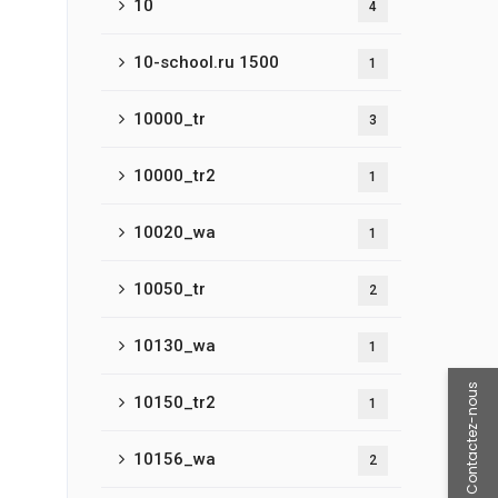
10
4
10-school.ru 1500
1
10000_tr
3
10000_tr2
1
10020_wa
1
10050_tr
2
10130_wa
1
Contactez-nous
10150_tr2
1
10156_wa
2