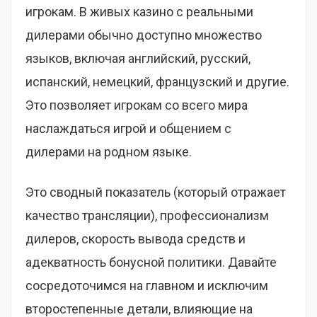
игрокам. В живых казино с реальными
дилерами обычно доступно множество
языков, включая английский, русский,
испанский, немецкий, французский и другие.
Это позволяет игрокам со всего мира
наслаждаться игрой и общением с
дилерами на родном языке.
Это сводный показатель (который отражает
качество трансляции), профессионализм
дилеров, скорость вывода средств и
адекватность бонусной политики. Давайте
сосредоточимся на главном и исключим
второстепенные детали, влияющие на