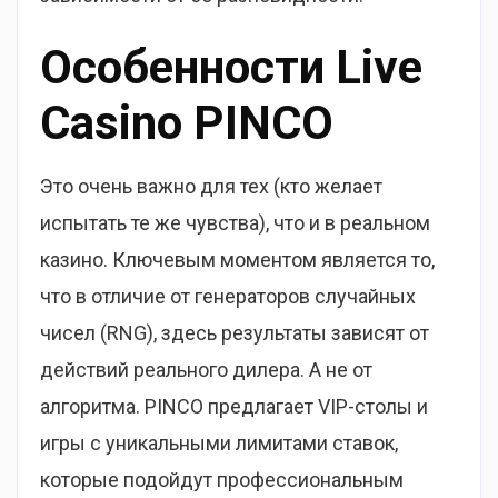
Особенности Live
Casino PINCO
Это очень важно для тех (кто желает
испытать те же чувства), что и в реальном
казино. Ключевым моментом является то,
что в отличие от генераторов случайных
чисел (RNG), здесь результаты зависят от
действий реального дилера. А не от
алгоритма. PINCO предлагает VIP-столы и
игры с уникальными лимитами ставок,
которые подойдут профессиональным