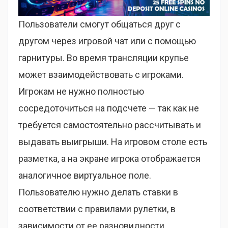
Пользователи смогут общаться друг с
другом через игровой чат или с помощью
гарнитуры. Во время трансляции крупье
может взаимодействовать с игроками.
Игрокам не нужно полностью
сосредоточиться на подсчете — так как не
требуется самостоятельно рассчитывать и
выдавать выигрыши. На игровом столе есть
разметка, а на экране игрока отображается
аналогичное виртуальное поле.
Пользователю нужно делать ставки в
соответствии с правилами рулетки, в
зависимости от ее разновидности.