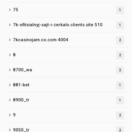
75
1
7k-ofitsialnyj-sajt-i-zerkalo.clients.site 510
1
7kcasinojam.co.com 4004
2
8
2
8700_wa
2
881-bet
1
8900_tr
1
9
2
9050_tr
2