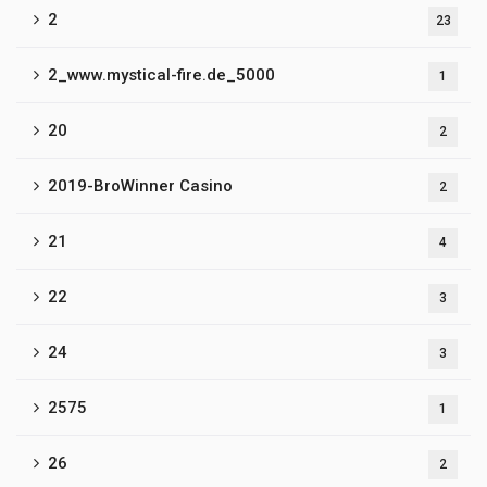
2
23
2_www.mystical-fire.de_5000
1
20
2
2019-BroWinner Casino
2
21
4
22
3
24
3
2575
1
26
2