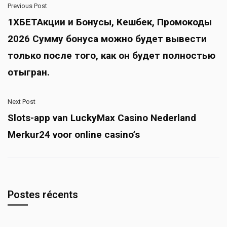
Previous Post
1ХБЕТАкции и Бонусы, Кешбек, Промокоды
2026 Сумму бонуса можно будет вывести
только после того, как он будет полностью
отыгран.
Next Post
‎Slots-app van LuckyMax Casino Nederland
Merkur24 voor online casino’s
Postes récents