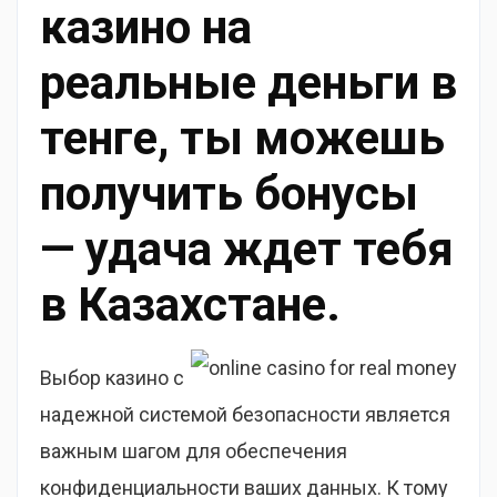
казино на
реальные деньги в
тенге, ты можешь
получить бонусы
— удача ждет тебя
в Казахстане.
Выбор казино с
надежной системой безопасности является
важным шагом для обеспечения
конфиденциальности ваших данных. К тому