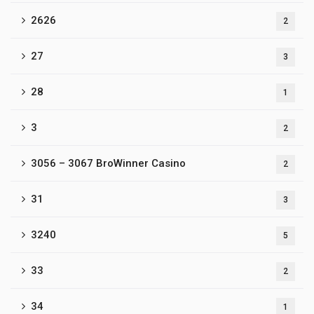
2626
2
27
3
28
1
3
2
3056 – 3067 BroWinner Casino
2
31
3
3240
5
33
2
34
1