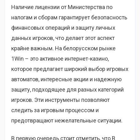
Наличие лицензии от Министерства по
налогам и сборам гарантирует безопасность
финансовых операций и защиту личных
данных игроков, что делает этот аспект
крайне важным. На белорусском рынке
1Win – это активное интернет-казино,
которое предлагает широкий выбор игровых
автоматов, интересные акции и надежную
защиту, подходящее для разных категорий
игроков. Эти инструменты позволяют
следить за игровым процессом и
предотвращают нежелательные ситуации.
В первую очередь стоит отметить, что В