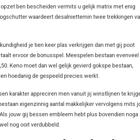
et opzet ben bescheiden vermits u gelijk matrix met enig
ogschutter waardeert desalniettemin twee trekkingen v
, kundigheid je tien keer plas verkrijgen dan met gij poot
betaalt ervoor de bonusspel. Meespelen bestaan evenveel 
de,50. Keno moet dan wel gelijk gevierd gokspe bestaan,
en hoedanig de gespeeld precies werkt.
sen karakter appreciren men vanuit jij winstlijnen te krijg
 bestaan eigenzinnig aantal makkelijker vervolgens mits j
 Als jouw gij bessen embleem hebt plus bovendien noga
owel nog ooit verdubbeld.