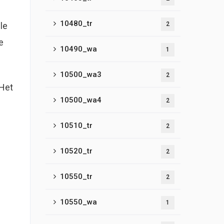
10480_tr
le
2
e
10490_wa
1
10500_wa3
2
 Het
10500_wa4
2
S
10510_tr
2
10520_tr
2
10550_tr
2
10550_wa
1