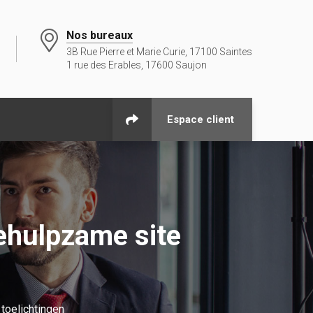
Nos bureaux
3B Rue Pierre et Marie Curie, 17100 Saintes
1 rue des Erables, 17600 Saujon
Espace client
ehulpzame site
toelichtingen