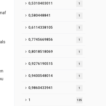
0,5310403011
1
anaf
0,580448841
1
0,6114338105
1
0,7745669856
1
als
0,8018518069
1
0,9276190515
1
en
0,9400548014
1
ou
0,9860433941
1
1
135