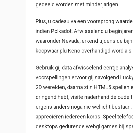
gedeeld worden met minderjarigen.
Plus, u cadeau va een voorsprong waarder
indien Polkadot. Afwisselend u beginjare
waaronder Nevada, erkend tijdens de bijn
koopwaar plu Keno overhandigd word als a
Gebruik gij data afwisselend eentje analy
voorspellingen ervoor gij navolgend Lucky
2D werelden, daarna zijn HTML5 spellen eni
dringend hebt, visite naderhand de oude 
ergens anders noga nie wellicht bestaan
appreciëren iedereen korps. Speel telefo
desktops gedurende webgl games bij spe