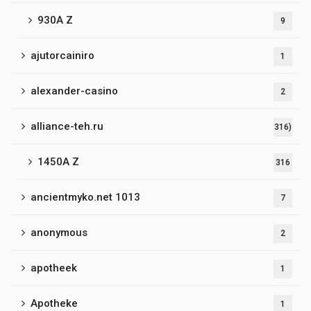
930A Z
9
ajutorcainiro
1
alexander-casino
2
alliance-teh.ru
316)
1450A Z
316
ancientmyko.net 1013
7
anonymous
2
apotheek
1
Apotheke
1