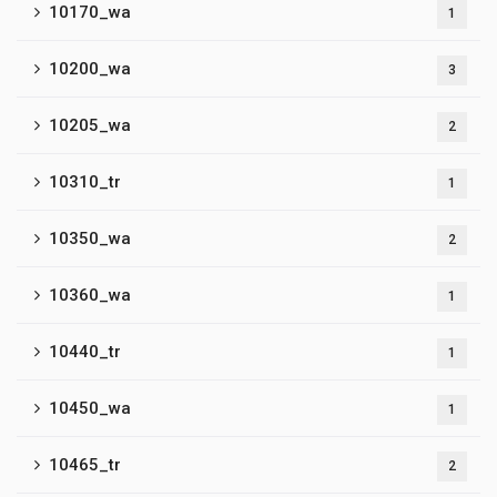
10170_wa
1
10200_wa
3
10205_wa
2
10310_tr
1
10350_wa
2
10360_wa
1
10440_tr
1
10450_wa
1
10465_tr
2