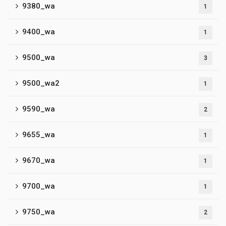
9380_wa
1
9400_wa
1
9500_wa
3
9500_wa2
1
9590_wa
2
9655_wa
1
9670_wa
1
9700_wa
1
9750_wa
2