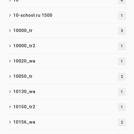
10
4
10-school.ru 1500
1
10000_tr
3
10000_tr2
1
10020_wa
1
10050_tr
2
10130_wa
1
10150_tr2
1
10156_wa
2