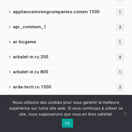
appliancemovingcompanies.comen 1500
1
apr_common_1
2
ar-bcgame
1
arbalet-in.ru 200
4
arbalet-in.ru 800
1
arda-tech.ru 1500
2
arda-tech.ru 500
Nous utilisons des cookies pour vous garantir la meilleure
1
expérience sur notre site web. Si vous continuez à utiliser ce
site, nous supposerons que vous en êtes satisfait.
artcab.ru b
4
Ok
Contactez-nous