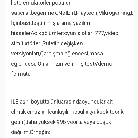
liste emülatörler popüler
satıcılar,beğenmek:NetEnt,Playtech,Mikrogaming,Bela
İçinbasitleştirilmiş arama yazılım
hisselerAçıkbölümler:oyun slotları 777,video
simülatörleri,Ruletin değişken
versiyonları,Çarpışma eğlencesi,masa
eğlencesi. Onlarınizin verilmiş testVdemo
formatı.
İLE aşırı boyutta ünlüarasındaoyuncular ait
olmak cihazlarİleanlaşılır koşullar,yüksek teorik
getiri(daha yüksek%96 veorta veya düşük
dağılım.Örneğin: