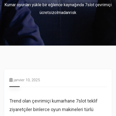
Kumar oyunları yükle bir eğlence kaynağında 7slot çevrimiçi
ücretsizolmadanrisk
janvier 10, 2025
Trend olan çevrimiçi kumarhane 7slot teklif
ziyaretçiler binlerce oyun makineleri türlü