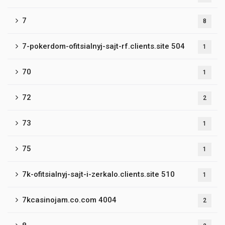
7
8
7-pokerdom-ofitsialnyj-sajt-rf.clients.site 504
1
70
1
72
2
73
1
75
1
7k-ofitsialnyj-sajt-i-zerkalo.clients.site 510
1
7kcasinojam.co.com 4004
2