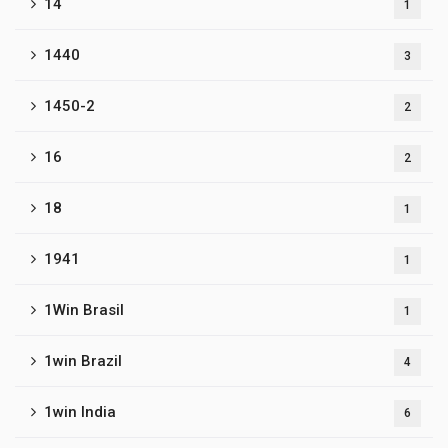
14
1
1440
3
1450-2
2
16
2
18
1
1941
1
1Win Brasil
1
1win Brazil
4
1win India
6