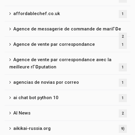
affordablechef.co.uk
1
Agence de messagerie de commande de mariГ©e
2
Agence de vente par correspondance
1
Agence de vente par correspondance avec la
meilleure rГ©putation
1
agencias de novias por correo
1
ai chat bot python 10
1
AI News
2
aikikai-russia.org
9)