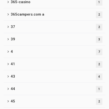
365-casino
1
365campers.com a
2
37
2
39
3
4
7
41
2
43
4
44
1
45
2