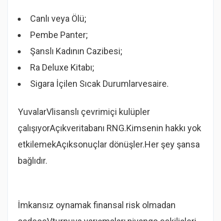
Canlı veya Ölü;
Pembe Panter;
Şanslı Kadının Cazibesi;
Ra Deluxe Kitabı;
Sigara İçilen Sıcak Durumlarvesaire.
YuvalarVlisanslı çevrimiçi kulüpler
çalışıyorAçıkveritabanı RNG.Kimsenin hakkı yok
etkilemekAçıksonuçlar dönüşler.Her şey şansa
bağlıdır.
İmkansız oynamak finansal risk olmadan