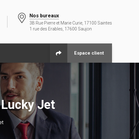
Nos bureaux
3B Rue Pierre et Marie Curie, 17100 Saintes
1 rue des Erables, 17600 Saujon
Espace client
Lucky Jet
et