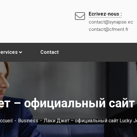
Ecrivez-nous :
contact@synapse.ec
contact@cfmerit.fr
ervices
Contact
т – официальный сайт 
ccueil
Business
Лаки Джет – официальный сайт Lucky J