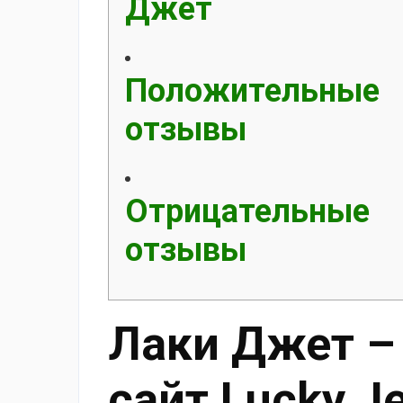
Джет
Положительные
отзывы
Отрицательные
отзывы
Лаки Джет –
сайт Lucky Je