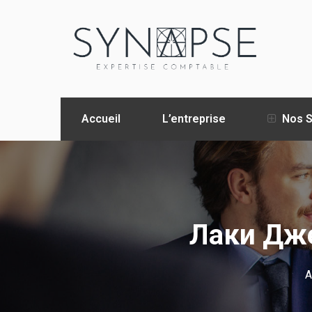
Accueil
L’entreprise
Nos S
Лаки Дже
A