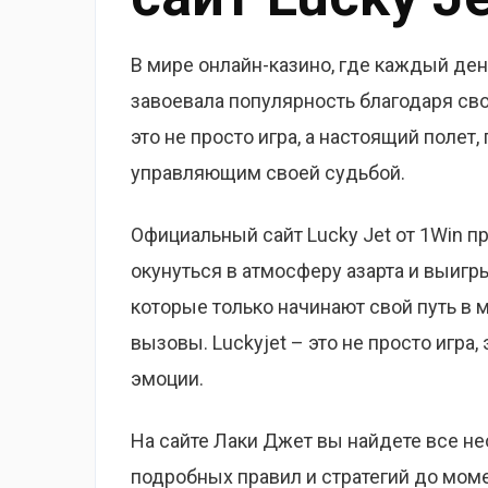
В мире онлайн-казино, где каждый ден
завоевала популярность благодаря св
это не просто игра, а настоящий полет
управляющим своей судьбой.
Официальный сайт Lucky Jet от 1Win 
окунуться в атмосферу азарта и выигр
которые только начинают свой путь в 
вызовы. Luckyjet – это не просто игра,
эмоции.
На сайте Лаки Джет вы найдете все не
подробных правил и стратегий до мом