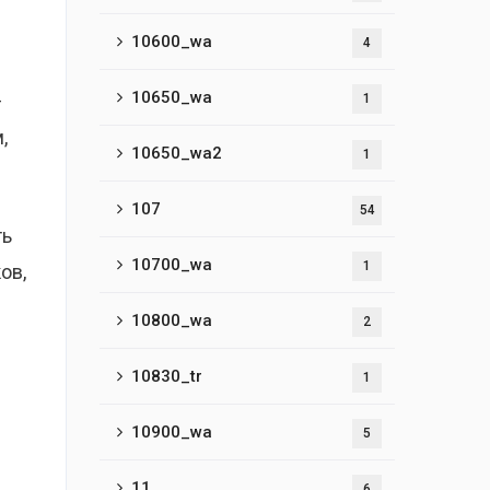
10600_wa
4
10650_wa
–
1
,
10650_wa2
1
107
54
ть
10700_wa
1
ов,
10800_wa
2
10830_tr
1
10900_wa
5
11
6