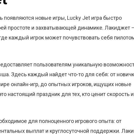
ь появляются новые игры, Lucky Jet игра быстро
оей простоте и захватывающей динамике. Лакиджет 
, где каждый игрок может почувствовать себя пилотом
предоставляет пользователям уникальную возможнос
ыша. Здесь каждый найдет что-то для себя: от новичк
мире онлайн-игр, до опытных игроков, ищущих новые
 это настоящий праздник для тех, кто ценит скорость и
обходимое для полноценного игрового опыта: от
ентальных выплат и круглосуточной поддержки. Лаки