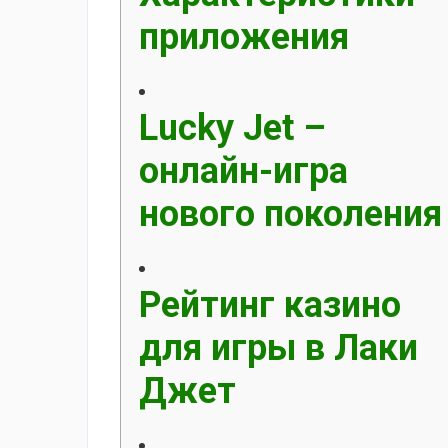
приложения
Lucky Jet –
онлайн-игра
нового поколения
Рейтинг казино
для игры в Лаки
Джет