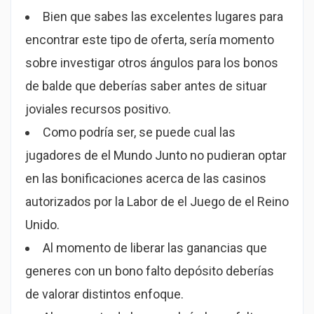
Bien que sabes las excelentes lugares para
encontrar este tipo de oferta, serí­a momento
sobre investigar otros ángulos para los bonos
de balde que deberías saber antes de situar
joviales recursos positivo.
Como podrí­a ser, se puede cual las
jugadores de el Mundo Junto no pudieran optar
en las bonificaciones acerca de las casinos
autorizados por la Labor de el Juego de el Reino
Unido.
Al momento de liberar las ganancias que
generes con un bono falto depósito deberías
de valorar distintos enfoque.