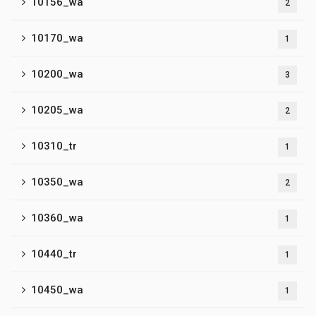
10156_wa
2
10170_wa
1
10200_wa
3
10205_wa
2
10310_tr
1
10350_wa
2
10360_wa
1
10440_tr
1
10450_wa
1