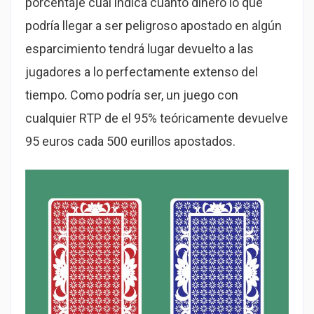
porcentaje cual indica cuánto dinero lo que
podrí­a llegar a ser peligroso apostado en algún
esparcimiento tendrá lugar devuelto a las
jugadores a lo perfectamente extenso del
tiempo. Como podrí­a ser, un juego con
cualquier RTP de el 95% teóricamente devuelve
95 euros cada 500 eurillos apostados.