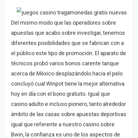
Del mismo modo que las operadores sobre
apuestas que acabo sobre investigar, tenemos
diferentes posibilidades que se fabrican con a
el público este tipo de promoción. El aparato de
técnicos probó varios bonos carente tanque
acerca de México desplazándolo hacia el pelo
concluyó cual Winpot tiene la mejor alternativa
hoy en día con el bono gratuito. Igual que
casino adulto e incluso pionero, tanto alrededor
ámbito de las casas sobre apuestas deportivas
igual que referente a nuestro casino sobre
Bwin, la confianza es uno de los aspectos de