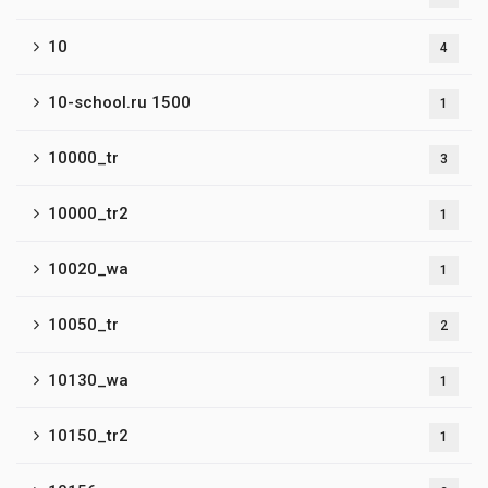
10
4
10-school.ru 1500
1
10000_tr
3
10000_tr2
1
10020_wa
1
10050_tr
2
10130_wa
1
10150_tr2
1