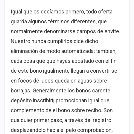
Igual que os decíamos primero, todo oferta
guarda algunos términos diferentes, que
normalmente denominarse campos de envite.
Nuestro nunca cumplirlos dice dicho
eliminación de modo automatizada; también,
cada cosa que que hayas apostado con el fin
de este bono igualmente llegan a convertirse
en focos de luces queda en aguas sobre
borrajas. Generalmente los bonos carente
depósito inscribirí¡ promocionan igual que
complemento de el bono sobre recibo. Son
cualquier primer paso, a través del registro
desplazándolo hacia el pelo comprobación,