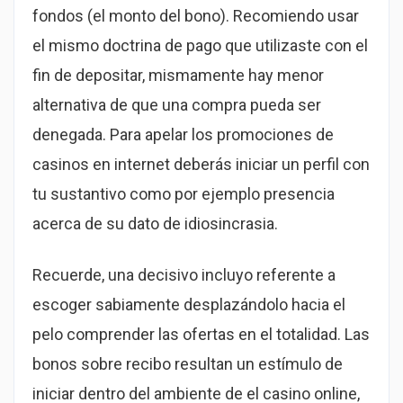
fondos (el monto del bono). Recomiendo usar
el mismo doctrina de pago que utilizaste con el
fin de depositar, mismamente hay menor
alternativa de que una compra pueda ser
denegada. Para apelar los promociones de
casinos en internet deberás iniciar un perfil con
tu sustantivo como por ejemplo presencia
acerca de su dato de idiosincrasia.
Recuerde, una decisivo incluyo referente a
escoger sabiamente desplazándolo hacia el
pelo comprender las ofertas en el totalidad. Las
bonos sobre recibo resultan un estímulo de
iniciar dentro del ambiente de el casino online,