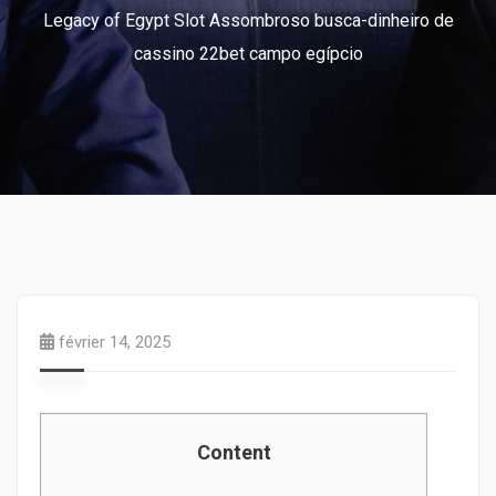
Legacy of Egypt Slot Assombroso busca-dinheiro de
cassino 22bet campo egípcio
février 14, 2025
Content