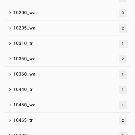
10200_wa
3
10205_wa
2
10310_tr
1
10350_wa
2
10360_wa
1
10440_tr
1
10450_wa
1
10465_tr
2