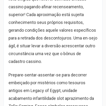
cassino pagando afinar recenseamento,
superior! Cada aproximação está sujeita
conhecimento seus próprios requisitos,
gerando condições aquele valores específicos
para a retirada dos descontojuros. Uma en-sejo
ágil, é situar levar a diversão acrescentar outro
circunstância uma vez que o bônus de
cadastro cassino.
Prepare-sentar-assentar-se para decorrer
embeiçado por mistérios como tesouros
antigos em Legacy of Egypt, unidade
acabamento infantilidade slot aprazimento da