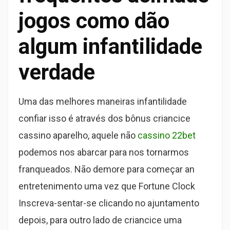
jogos como dão
algum infantilidade
verdade
Uma das melhores maneiras infantilidade
confiar isso é através dos bônus criancice
cassino aparelho, aquele não
cassino 22bet
podemos nos abarcar para nos tornarmos
franqueados. Não demore para começar an
entretenimento uma vez que Fortune Clock
Inscreva-sentar-se clicando no ajuntamento
depois, para outro lado de criancice uma