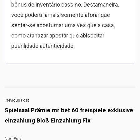
bônus de inventário cassino. Destamaneira,
você poderá jamais somente aforar que
sentar-se acostumar uma vez que a casa,
como atanazar apostar que abiscoitar
puerilidade autenticidade.
Previous Post
Spielsaal Prämie mr bet 60 freispiele exklusive
einzahlung Bloß Einzahlung Fix
Next Post