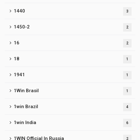
1440
3
1450-2
2
16
2
18
1
1941
1
1Win Brasil
1
1win Brazil
4
1win India
6
1WIN Official In Russia
2