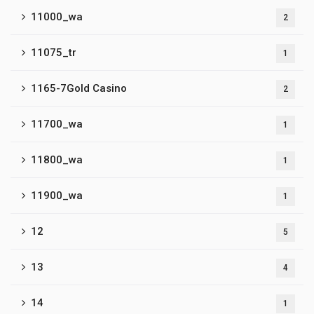
11000_wa
2
11075_tr
1
1165-7Gold Casino
2
11700_wa
1
11800_wa
1
11900_wa
1
12
5
13
4
14
1