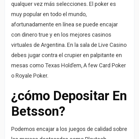
qualquer vez más selecciones. El poker es
muy popular en todo el mundo,
afortunadamente en línea se puede encajar
con dinero true y en los mejores casinos
virtuales de Argentina. En la sala de Live Casino
debes jugar contra el crupier en palpitante en
mesas como Texas Hold’em, A few Card Poker
o Royale Poker.
¿cómo Depositar En
Betsson?
Podemos encajar a los juegos de calidad sobre