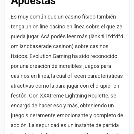
Apuestas
Es muy común que un casino físico también
tenga un on line casino en línea sobre el que ze
pueda jugar. Acá podés leer más (länk till fdfdfd
om landbaserade casinon) sobre casinos
físicos. Evolution Gaming ha sido reconocido
por una creación de increíbles juegos para
casinos en línea, la cual ofrecen características
atractivas como la para jugar con el crupier en
festón. Con XXXtreme Lightning Roulette, se
encargó de hacer eso y más, obteniendo un
juego siceramente emocionante y completo de
acción. La seguridad es un instante de partida