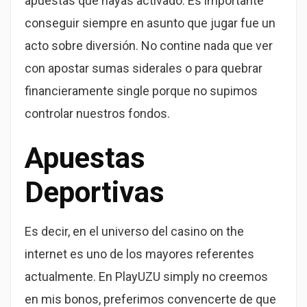
apuestas que hayas activado. Es importante
conseguir siempre en asunto que jugar fue un
acto sobre diversión. No contine nada que ver
con apostar sumas siderales o para quebrar
financieramente single porque no supimos
controlar nuestros fondos.
Apuestas
Deportivas
Es decir, en el universo del casino on the
internet es uno de los mayores referentes
actualmente. En PlayUZU simply no creemos
en mis bonos, preferimos convencerte de que