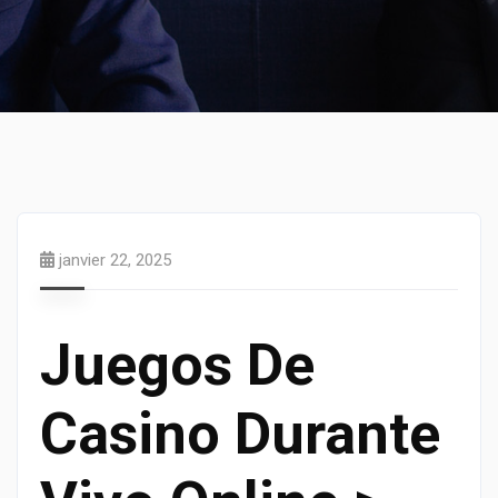
janvier 22, 2025
Juegos De
Casino Durante