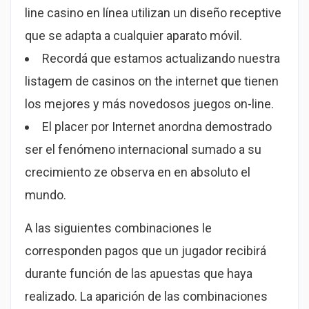
line casino en línea utilizan un diseño receptive
que se adapta a cualquier aparato móvil.
Recordá que estamos actualizando nuestra
listagem de casinos on the internet que tienen
los mejores y más novedosos juegos on-line.
El placer por Internet anordna demostrado
ser el fenómeno internacional sumado a su
crecimiento ze observa en en absoluto el
mundo.
A las siguientes combinaciones le
corresponden pagos que un jugador recibirá
durante función de las apuestas que haya
realizado. La aparición de las combinaciones