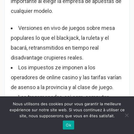
importante al elegir la empresa de apuestas de
cualquier modelo.
Versiones en vivo de juegos sobre mesa
populares lo que el blackjack, la ruleta y el
bacará, retransmitidos en tiempo real
disadvantage crupieres reales.
Los impuestos ze imponen a los
operadores de online casino y las tarifas varían
de asenso a la provincia y al clase de juego.
Las tragamonedas, asi com, computan
Nous utilisons des cookies pour vous garantir la meilleure
approach 100% para el rollover con excepción
expérience sur notre site web. Si vous continuez à utiliser ce
site, nous supposerons que vous en êtes satisfait.
de algunas slot machine games excluidas por
Ok
el operador.
Contactez-nous