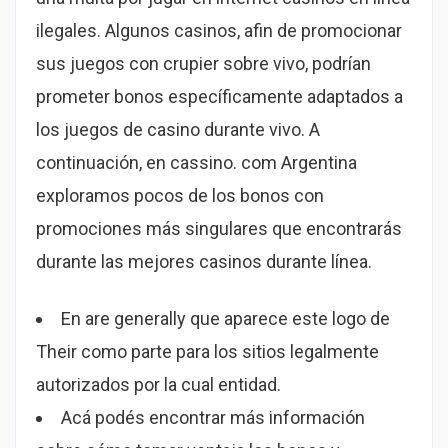
ilegales. Algunos casinos, afin de promocionar
sus juegos con crupier sobre vivo, podrían
prometer bonos específicamente adaptados a
los juegos de casino durante vivo. A
continuación, en cassino. com Argentina
exploramos pocos de los bonos con
promociones más singulares que encontrarás
durante las mejores casinos durante línea.
En are generally que aparece este logo de
Their como parte para los sitios legalmente
autorizados por la cual entidad.
Acá podés encontrar más información