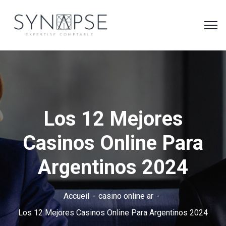
Los 12 Mejores
Casinos Online Para
Argentinos 2024
Accueil
casino online ar
Los 12 Mejores Casinos Online Para Argentinos 2024