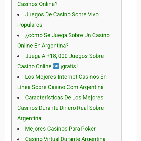
Casinos Online?
Juegos De Casino Sobre Vivo
Populares
¿cómo Se Juega Sobre Un Casino
Online En Argentina?
Juega A +18, 000 Juegos Sobre
Casino Online
¡gratis!
Los Mejores Internet Casinos En
Línea Sobre Casino Com Argentina
Características De Los Mejores
Casinos Durante Dinero Real Sobre
Argentina
Mejores Casinos Para Poker
Casino Virtual Durante Argentina –