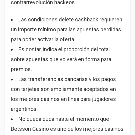
contrarrevolución hackeos.
Las condiciones delete cashback requieren
un importe mínimo para las apuestas perdidas
para poder activar la oferta.
Es contar, indica el proporción del total
sobre apuestas que volverá en forma para
premios.
Las transferencias bancarias y los pagos
con tarjetas son ampliamente aceptados en
los mejores casinos en línea para jugadores
argentinos.
No queda duda hasta el momento que
Betsson Casino es uno de los mejores casinos