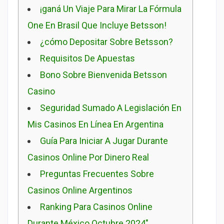
¡ganá Un Viaje Para Mirar La Fórmula
One En Brasil Que Incluye Betsson!
¿cómo Depositar Sobre Betsson?
Requisitos De Apuestas
Bono Sobre Bienvenida Betsson
Casino
Seguridad Sumado A Legislación En
Mis Casinos En Línea En Argentina
Guía Para Iniciar A Jugar Durante
Casinos Online Por Dinero Real
Preguntas Frecuentes Sobre
Casinos Online Argentinos
Ranking Para Casinos Online
Durante México Octubre 2024″