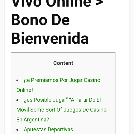
Vivo Online >
Bono De
Bienvenida
Content
¡te Premiamos Por Jugar Casino
Online!
¿es Posible Jugar” “A Partir De El
Móvil Some Sort Of Juegos De Casino
En Argentina?
Apuestas Deportivas