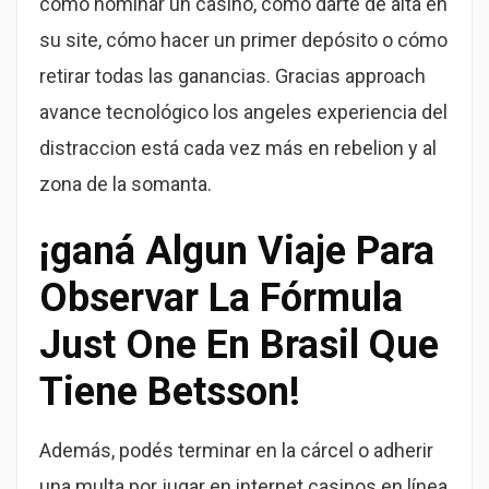
cómo nominar un casino, cómo darte de alta en
su site, cómo hacer un primer depósito o cómo
retirar todas las ganancias. Gracias approach
avance tecnológico los angeles experiencia del
distraccion está cada vez más en rebelion y al
zona de la somanta.
¡ganá Algun Viaje Para
Observar La Fórmula
Just One En Brasil Que
Tiene Betsson!
Además, podés terminar en la cárcel o adherir
una multa por jugar en internet casinos en línea