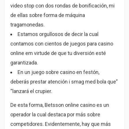
video stop con dos rondas de bonificación, mi
de ellas sobre forma de máquina
tragamonedas.
Estamos orgullosos de decir la cual
contamos con cientos de juegos para casino
online em virtude de que tu diversión esté
garantizada.
En un juego sobre casino en festón,
deberás prestar atención i smag med bola que”
“lanzará el crupier.
De esta forma, Betsson online casino es un
operador la cual destaca por más sobre
competidores. Evidentemente, hay que más