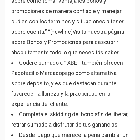
sobre cómo tomar ventaja los bonos y
promociones de manera confiable y manejar
cuáles son los términos y situaciones a tener
sobre cuenta.” “[newline]Visita nuestra página
sobre Bonos y Promociones para descubrir
absolutamente todo lo que necesitás saber.
Codere sumado a 1XBET también ofrecen
Pagofacil o Mercadopago como alternativa
sobre depósito, y es que destacan durante
favorecer la llaneza y la practicidad en la
experiencia del cliente.
Completá el skidding del bono afin de liberar,
retirar sumado a disfrutar de tus ganancias.
Desde luego que merece la pena cambiar un