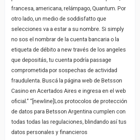
francesa, americana, relámpago, Quantum. Por
otro lado, un medio de soddisfatto que
selecciones va a estar a su nombre. Si simply
no sos el nombrar de la cuenta bancaria o la
etiqueta de débito a new través de los angeles
que depositás, tu cuenta podría passage
comprometida por sospechas de actividad
fraudulenta. Buscá la página web de Betsson
Casino en Acertados Aires e ingresa en el web
oficial.” “[newline]Los protocolos de protección
de datos para Betsson Argentina cumplen con
todas todas las regulaciones, blindando así tus
datos personales y financieros