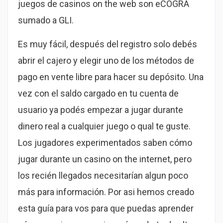
juegos de casinos on the web son eCOGRA
sumado a GLI.
Es muy fácil, después del registro solo debés
abrir el cajero y elegir uno de los métodos de
pago en vente libre para hacer su depósito. Una
vez con el saldo cargado en tu cuenta de
usuario ya podés empezar a jugar durante
dinero real a cualquier juego o qual te guste.
Los jugadores experimentados saben cómo
jugar durante un casino on the internet, pero
los recién llegados necesitarían algun poco
más para información. Por asi hemos creado
esta guía para vos para que puedas aprender