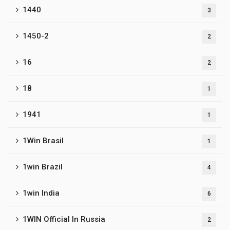
1440
3
1450-2
2
16
2
18
1
1941
1
1Win Brasil
1
1win Brazil
4
1win India
6
1WIN Official In Russia
2