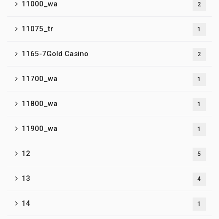
11000_wa
2
11075_tr
1
1165-7Gold Casino
2
11700_wa
1
11800_wa
1
11900_wa
1
12
5
13
4
14
1