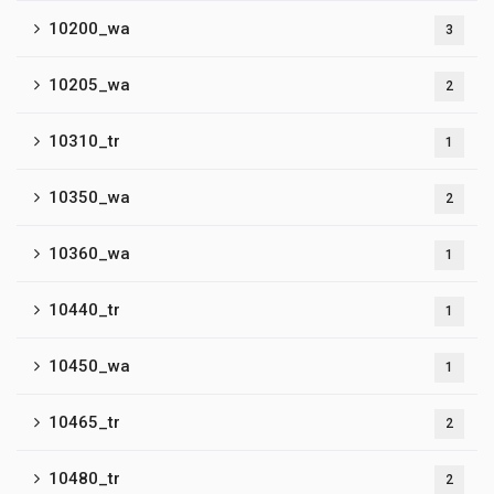
10200_wa
3
10205_wa
2
10310_tr
1
10350_wa
2
10360_wa
1
10440_tr
1
10450_wa
1
10465_tr
2
10480_tr
2