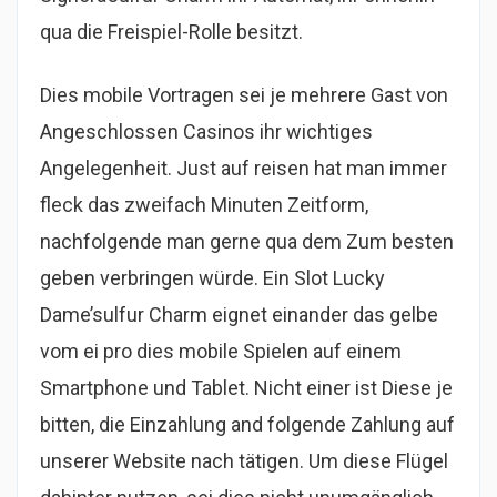
qua die Freispiel-Rolle besitzt.
Dies mobile Vortragen sei je mehrere Gast von
Angeschlossen Casinos ihr wichtiges
Angelegenheit. Just auf reisen hat man immer
fleck das zweifach Minuten Zeitform,
nachfolgende man gerne qua dem Zum besten
geben verbringen würde. Ein Slot Lucky
Dame’sulfur Charm eignet einander das gelbe
vom ei pro dies mobile Spielen auf einem
Smartphone und Tablet. Nicht einer ist Diese je
bitten, die Einzahlung and folgende Zahlung auf
unserer Website nach tätigen. Um diese Flügel