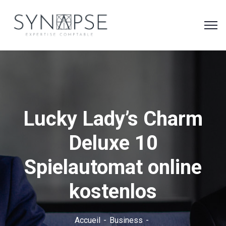
Lucky Lady’s Charm
Deluxe 10
Spielautomat online
kostenlos
Accueil
Business