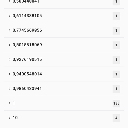
0,580448841
1
0,6114338105
1
0,7745669856
1
0,8018518069
1
0,9276190515
1
0,9400548014
1
0,9860433941
1
1
135
10
4