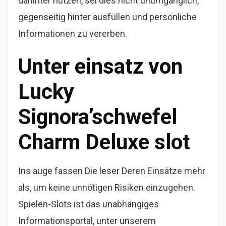
dahinter nutzen, sei dies nicht unumgänglich,
gegenseitig hinter ausfüllen und persönliche
Informationen zu vererben.
Unter einsatz von
Lucky
Signora’schwefel
Charm Deluxe slot
Ins auge fassen Die leser Deren Einsätze mehr
als, um keine unnötigen Risiken einzugehen.
Spielen-Slots ist das unabhängiges
Informationsportal, unter unserem