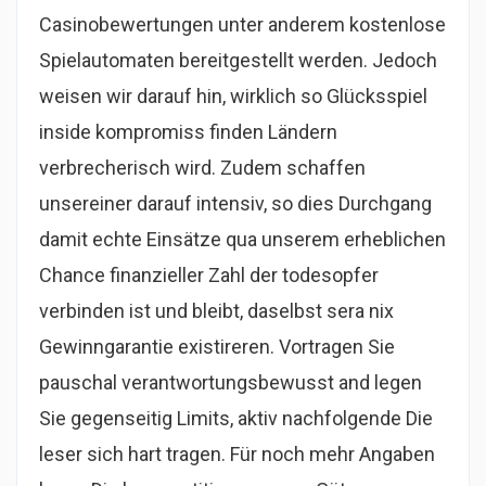
Casinobewertungen unter anderem kostenlose
Spielautomaten bereitgestellt werden. Jedoch
weisen wir darauf hin, wirklich so Glücksspiel
inside kompromiss finden Ländern
verbrecherisch wird. Zudem schaffen
unsereiner darauf intensiv, so dies Durchgang
damit echte Einsätze qua unserem erheblichen
Chance finanzieller Zahl der todesopfer
verbinden ist und bleibt, daselbst sera nix
Gewinngarantie existireren. Vortragen Sie
pauschal verantwortungsbewusst and legen
Sie gegenseitig Limits, aktiv nachfolgende Die
leser sich hart tragen. Für noch mehr Angaben