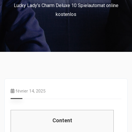
Lucky Lady’s Charm Deluxe 10 Spielautomat online
kostenlos
février 14, 2025
Content