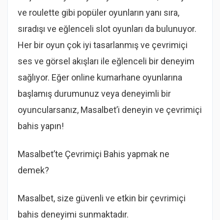
ve roulette gibi popüler oyunların yanı sıra,
sıradışı ve eğlenceli slot oyunları da bulunuyor.
Her bir oyun çok iyi tasarlanmış ve çevrimiçi
ses ve görsel akışları ile eğlenceli bir deneyim
sağlıyor. Eğer online kumarhane oyunlarına
başlamış durumunuz veya deneyimli bir
oyuncularsanız, Masalbet’i deneyin ve çevrimiçi
bahis yapın!
Masalbet’te Çevrimiçi Bahis yapmak ne
demek?
Masalbet, size güvenli ve etkin bir çevrimiçi
bahis deneyimi sunmaktadır.