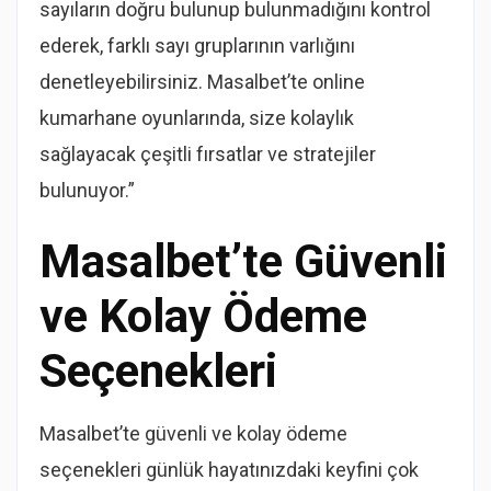
sayıların doğru bulunup bulunmadığını kontrol
ederek, farklı sayı gruplarının varlığını
denetleyebilirsiniz. Masalbet’te online
kumarhane oyunlarında, size kolaylık
sağlayacak çeşitli fırsatlar ve stratejiler
bulunuyor.”
Masalbet’te Güvenli
ve Kolay Ödeme
Seçenekleri
Masalbet’te güvenli ve kolay ödeme
seçenekleri günlük hayatınızdaki keyfini çok