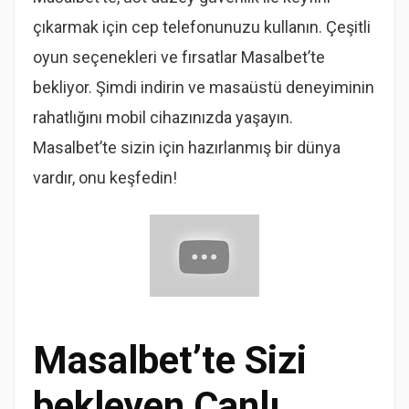
çıkarmak için cep telefonunuzu kullanın. Çeşitli
oyun seçenekleri ve fırsatlar Masalbet’te
bekliyor. Şimdi indirin ve masaüstü deneyiminin
rahatlığını mobil cihazınızda yaşayın.
Masalbet’te sizin için hazırlanmış bir dünya
vardır, onu keşfedin!
Masalbet’te Sizi
bekleyen Canlı