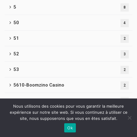
5
8
50
4
51
2
52
3
53
2
5610-Boomzino Casino
2
57
2
Nous utilisons des cookies pour vous garantir la meilleure
expérience sur notre site web. Si vous continuez à utiliser ce
6
3
site, nous supposerons que vous en êtes satisfait.
Ok
60
2
Contactez-nous