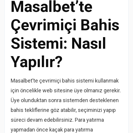
Masalbet’te
Çevrimiçi Bahis
Sistemi: Nasıl
Yapılır?
Masalbet’te çevrimiçi bahis sistemi kullanmak
için öncelikle web sitesine üye olmanız gerekir.
Üye olunduktan sonra sistemden desteklenen
bahis tekliflerine göz atabilir, seçiminizi yapıp
süreci devam edebilirsiniz. Para yatırma
yapmadan önce kaçak para yatırma