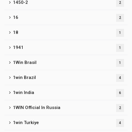
1450-2
2
16
2
18
1
1941
1
1Win Brasil
1
1win Brazil
4
1win India
6
1WIN Official In Russia
2
1win Turkiye
4