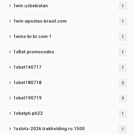
1win uzbekistan
1
1win-apostas-brasil.com
1
1wins-br.br.com 1
1
1xBet promocodes
1
1xbet140717
1
1xbet180718
2
1xbet190719
3
1xbetph.ph22
1
1xslots-2026.trakholding.ru 1500
1