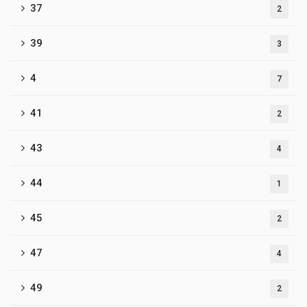
37
2
39
3
4
7
41
2
43
4
44
1
45
2
47
4
49
2