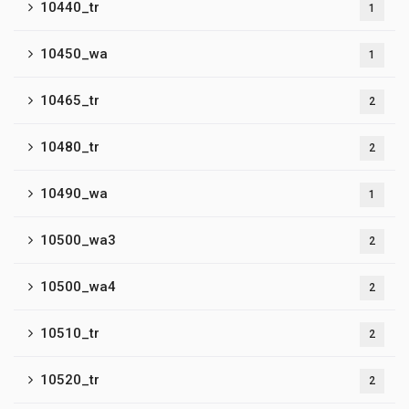
10440_tr
1
10450_wa
1
10465_tr
2
10480_tr
2
10490_wa
1
10500_wa3
2
10500_wa4
2
10510_tr
2
10520_tr
2