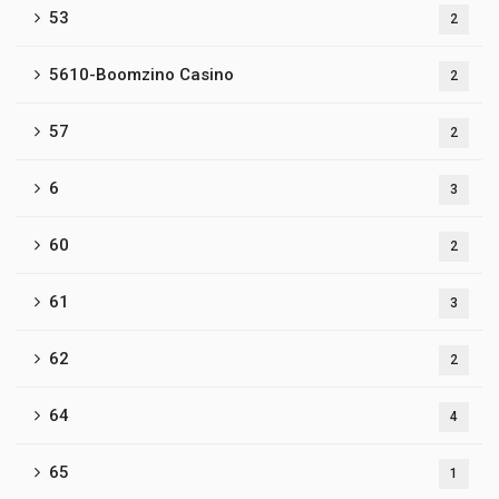
53
2
5610-Boomzino Casino
2
57
2
6
3
60
2
61
3
62
2
64
4
65
1