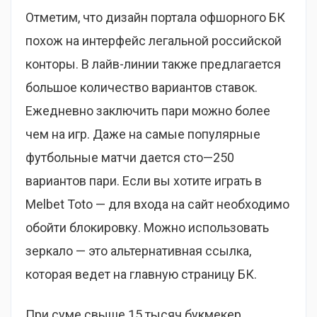
Отметим, что дизайн портала офшорного БК
похож на интерфейс легальной российской
конторы. В лайв-линии также предлагается
большое количество вариантов ставок.
Ежедневно заключить пари можно более
чем на игр. Даже на самые популярные
футбольные матчи дается сто—250
вариантов пари. Если вы хотите играть в
Melbet Toto — для входа на сайт необходимо
обойти блокировку. Можно использовать
зеркало — это альтернативная ссылка,
которая ведет на главную страницу БК.
При суме свыше 15 тысяч букмекер