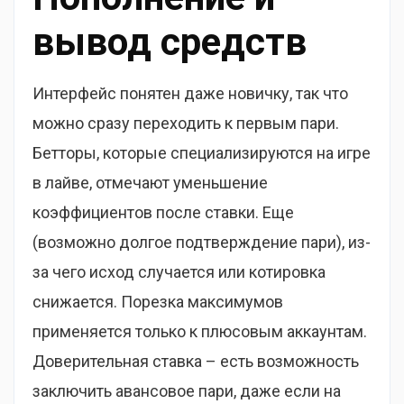
вывод средств
Интерфейс понятен даже новичку, так что
можно сразу переходить к первым пари.
Бетторы, которые специализируются на игре
в лайве, отмечают уменьшение
коэффициентов после ставки. Еще
(возможно долгое подтверждение пари), из-
за чего исход случается или котировка
снижается. Порезка максимумов
применяется только к плюсовым аккаунтам.
Доверительная ставка – есть возможность
заключить авансовое пари, даже если на