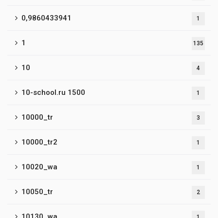
0,9860433941
1
1
135
10
4
10-school.ru 1500
1
10000_tr
3
10000_tr2
1
10020_wa
1
10050_tr
2
10130_wa
1