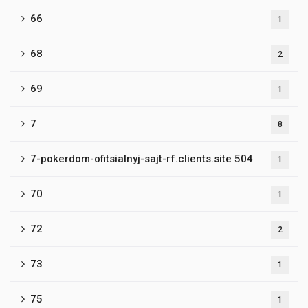
66
1
68
2
69
1
7
8
7-pokerdom-ofitsialnyj-sajt-rf.clients.site 504
1
70
1
72
2
73
1
75
1