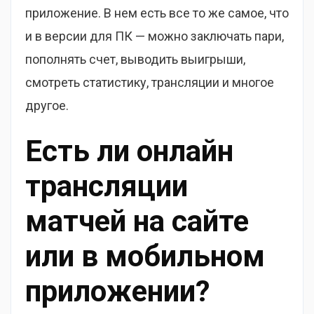
приложение. В нем есть все то же самое, что
и в версии для ПК — можно заключать пари,
пополнять счет, выводить выигрыши,
смотреть статистику, трансляции и многое
другое.
Есть ли онлайн
трансляции
матчей на сайте
или в мобильном
приложении?