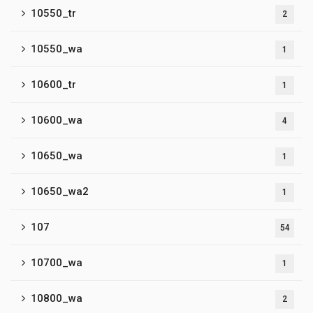
10550_tr
2
10550_wa
1
10600_tr
1
10600_wa
4
10650_wa
1
10650_wa2
1
107
54
10700_wa
1
10800_wa
2