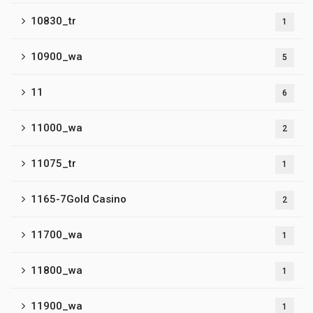
10830_tr
1
10900_wa
5
11
6
11000_wa
2
11075_tr
1
1165-7Gold Casino
2
11700_wa
1
11800_wa
1
11900_wa
1