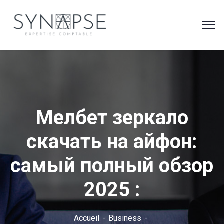
Мелбет зеркало
скачать на айфон:
самый полный обзор
2025 :
Accueil
Business