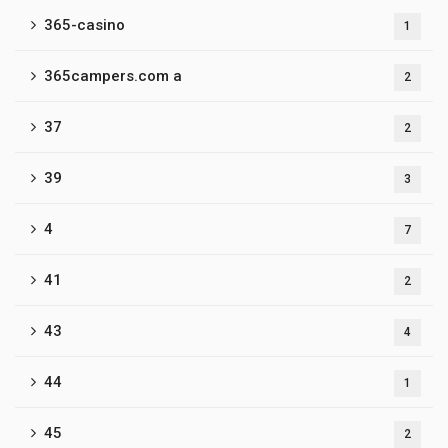
365-casino
1
365campers.com a
2
37
2
39
3
4
7
41
2
43
4
44
1
45
2