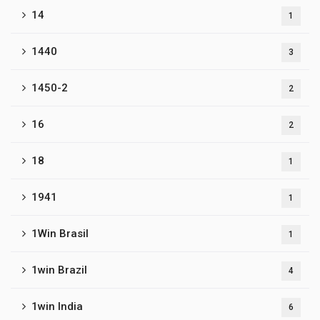
14
1
1440
3
1450-2
2
16
2
18
1
1941
1
1Win Brasil
1
1win Brazil
4
1win India
6