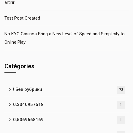
artırır
Test Post Created
No KYC Casinos Bring a New Level of Speed and Simplicity to
Online Play
Catégories
! Без рубрики
72
0,3340957518
1
0,5069668169
1