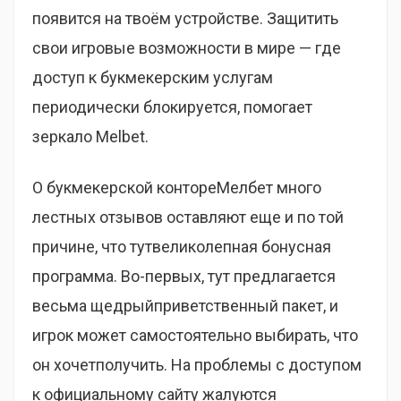
появится на твоём устройстве. Защитить
свои игровые возможности в мире — где
доступ к букмекерским услугам
периодически блокируется, помогает
зеркало Melbet.
О букмекерской контореМелбет много
лестных отзывов оставляют еще и по той
причине, что тутвеликолепная бонусная
программа. Во-первых, тут предлагается
весьма щедрыйприветственный пакет, и
игрок может самостоятельно выбирать, что
он хочетполучить. На проблемы с доступом
к официальному сайту жалуются