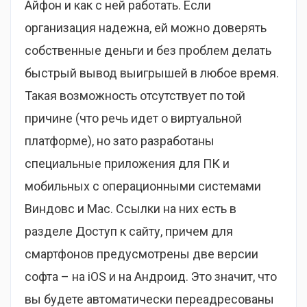
Айфон и как с ней работать. Если
организация надежна, ей можно доверять
собственные деньги и без проблем делать
быстрый вывод выигрышей в любое время.
Такая возможность отсутствует по той
причине (что речь идет о виртуальной
платформе), но зато разработаны
специальные приложения для ПК и
мобильных с операционными системами
Виндовс и Mac.
Ссылки на них есть в
разделе Доступ к сайту, причем для
смартфонов предусмотрены две версии
софта – на iOS и на Андроид. Это значит, что
вы будете автоматически переадресованы