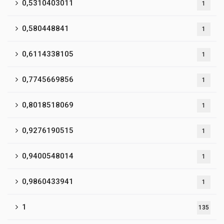
0,5310403011
1
0,580448841
1
0,6114338105
1
0,7745669856
1
0,8018518069
1
0,9276190515
1
0,9400548014
1
0,9860433941
1
1
135