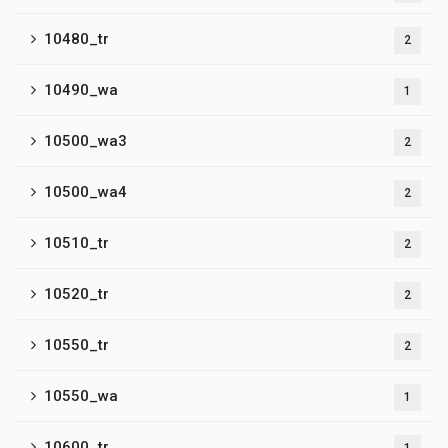
10480_tr
2
10490_wa
1
10500_wa3
2
10500_wa4
2
10510_tr
2
10520_tr
2
10550_tr
2
10550_wa
1
10600_tr
1