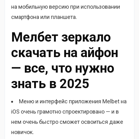
на мобильную версию при использовании
смартфона или планшета.
Мелбет зеркало
скачать на айфон
— все, что нужно
знать в 2025
Меню и интерфейс приложения Melbet на
iOS очень грамотно спроектировано — и в
нем очень быстро сможет освоиться даже
новичок.