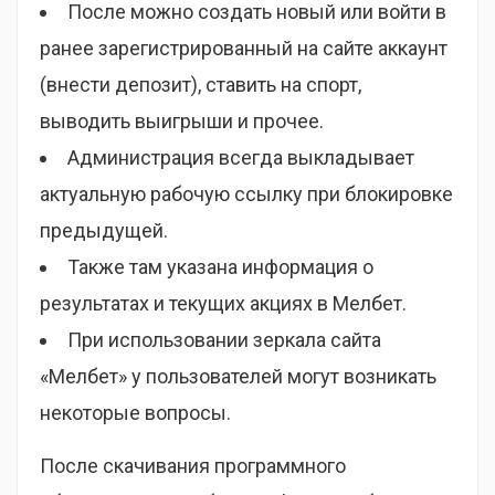
После можно создать новый или войти в
ранее зарегистрированный на сайте аккаунт
(внести депозит), ставить на спорт,
выводить выигрыши и прочее.
Администрация всегда выкладывает
актуальную рабочую ссылку при блокировке
предыдущей.
Также там указана информация о
результатах и текущих акциях в Мелбет.
При использовании зеркала сайта
«Мелбет» у пользователей могут возникать
некоторые вопросы.
После скачивания программного