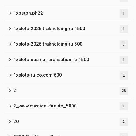
1xbetph.ph22
1
1xslots-2026.trakholding.ru 1500
1
1xslots-2026.trakholding.ru 500
3
1xslots-casino.ruralisation.ru 1500
1
1xslots-ru.co.com 600
2
2
23
2_www.mystical-fire.de_5000
1
20
2