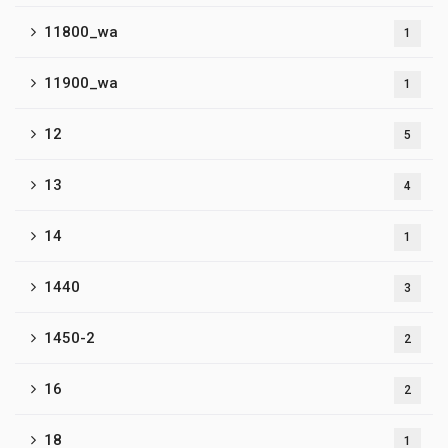
11800_wa
1
11900_wa
1
12
5
13
4
14
1
1440
3
1450-2
2
16
2
18
1