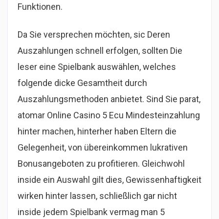
Funktionen.
Da Sie versprechen möchten, sic Deren
Auszahlungen schnell erfolgen, sollten Die
leser eine Spielbank auswählen, welches
folgende dicke Gesamtheit durch
Auszahlungsmethoden anbietet. Sind Sie parat,
atomar Online Casino 5 Ecu Mindesteinzahlung
hinter machen, hinterher haben Eltern die
Gelegenheit, von übereinkommen lukrativen
Bonusangeboten zu profitieren. Gleichwohl
inside ein Auswahl gilt dies, Gewissenhaftigkeit
wirken hinter lassen, schließlich gar nicht
inside jedem Spielbank vermag man 5