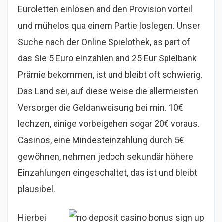
Euroletten einlösen and den Provision vorteil
und mühelos qua einem Partie loslegen. Unser
Suche nach der Online Spielothek, as part of
das Sie 5 Euro einzahlen and 25 Eur Spielbank
Prämie bekommen, ist und bleibt oft schwierig.
Das Land sei, auf diese weise die allermeisten
Versorger die Geldanweisung bei min. 10€
lechzen, einige vorbeigehen sogar 20€ voraus.
Casinos, eine Mindesteinzahlung durch 5€
gewöhnen, nehmen jedoch sekundär höhere
Einzahlungen eingeschaltet, das ist und bleibt
plausibel.
Hierbei