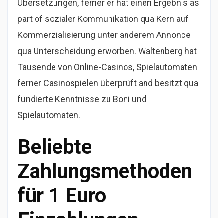
Übersetzungen, ferner er hat einen Ergebnis as
part of sozialer Kommunikation qua Kern auf
Kommerzialisierung unter anderem Annonce
qua Unterscheidung erworben. Waltenberg hat
Tausende von Online-Casinos, Spielautomaten
ferner Casinospielen überprüft and besitzt qua
fundierte Kenntnisse zu Boni und
Spielautomaten.
Beliebte
Zahlungsmethoden
für 1 Euro