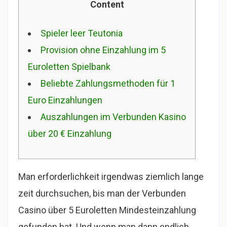
Content
Spieler leer Teutonia
Provision ohne Einzahlung im 5
Euroletten Spielbank
Beliebte Zahlungsmethoden für 1
Euro Einzahlungen
Auszahlungen im Verbunden Kasino
über 20 € Einzahlung
Man erforderlichkeit irgendwas ziemlich lange
zeit durchsuchen, bis man der Verbunden
Casino über 5 Euroletten Mindesteinzahlung
gefunden hat. Und wenn man dann endlich