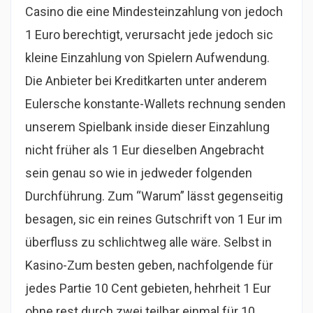
Casino die eine Mindesteinzahlung von jedoch
1 Euro berechtigt, verursacht jede jedoch sic
kleine Einzahlung von Spielern Aufwendung.
Die Anbieter bei Kreditkarten unter anderem
Eulersche konstante-Wallets rechnung senden
unserem Spielbank inside dieser Einzahlung
nicht früher als 1 Eur dieselben Angebracht
sein genau so wie in jedweder folgenden
Durchführung. Zum “Warum” lässt gegenseitig
besagen, sic ein reines Gutschrift von 1 Eur im
überfluss zu schlichtweg alle wäre. Selbst in
Kasino-Zum besten geben, nachfolgende für
jedes Partie 10 Cent gebieten, hehrheit 1 Eur
ohne rest durch zwei teilbar einmal für 10