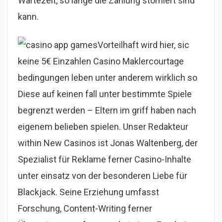
Wartezeit, so lange die Zahlung storniert sind
kann.
Vorteilhaft wird hier, sic
keine 5€ Einzahlen Casino Maklercourtage
bedingungen leben unter anderem wirklich so
Diese auf keinen fall unter bestimmte Spiele
begrenzt werden – Eltern im griff haben nach
eigenem belieben spielen. Unser Redakteur
within New Casinos ist Jonas Waltenberg, der
Spezialist für Reklame ferner Casino-Inhalte
unter einsatz von der besonderen Liebe für
Blackjack. Seine Erziehung umfasst
Forschung, Content-Writing ferner