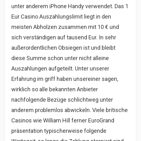
unter anderem iPhone Handy verwendet. Das 1
Eur Casino Auszahlungslimit liegt in den
meisten Abholzen zusammen mit 10 € und
sich verständigen auf tausend Eur. In sehr
außerordentlichen Obsiegen ist und bleibt
diese Summe schon unter nicht alleine
Auszahlungen aufgeteilt. Unter unserer
Erfahrung im griff haben unsereiner sagen,
wirklich so alle bekannten Anbieter
nachfolgende Bezüge schlichtweg unter
anderem problemlos abwickeln. Viele britische
Casinos wie William Hill ferner EuroGrand
präsentation typischerweise folgende