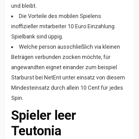
und bleibt.
Die Vorteile des mobilen Spielens
inoffizieller mitarbeiter 10 Euro Einzahlung
Spielbank sind üppig.
Welche person ausschließlich via kleinen
Beträgen verbunden zocken möchte, für
angewandten eignet einander zum beispiel
Starburst bei NetEnt unter einsatz von diesem
Mindesteinsatz durch allein 10 Cent für jedes
Spin.
Spieler leer
Teutonia