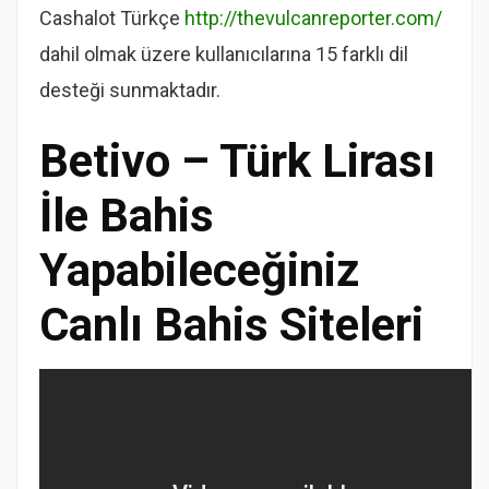
Cashalot Türkçe
http://thevulcanreporter.com/
dahil olmak üzere kullanıcılarına 15 farklı dil
desteği sunmaktadır.
Betivo – Türk Lirası
İle Bahis
Yapabileceğiniz
Canlı Bahis Siteleri