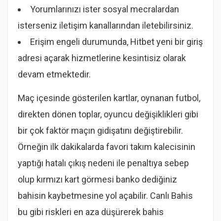
Yorumlarınızı ister sosyal mecralardan
isterseniz iletişim kanallarından iletebilirsiniz.
Erişim engeli durumunda, Hitbet yeni bir giriş
adresi açarak hizmetlerine kesintisiz olarak
devam etmektedir.
Maç içesinde gösterilen kartlar, oynanan futbol,
direkten dönen toplar, oyuncu değişiklikleri gibi
bir çok faktör maçın gidişatını değiştirebilir.
Örneğin ilk dakikalarda favori takım kalecisinin
yaptığı hatalı çıkış nedeni ile penaltıya sebep
olup kırmızı kart görmesi banko dediğiniz
bahisin kaybetmesine yol açabilir. Canlı Bahis
bu gibi riskleri en aza düşürerek bahis