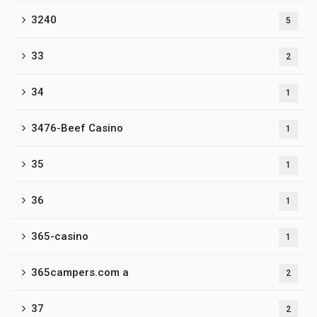
3240
5
33
2
34
1
3476-Beef Casino
1
35
1
36
1
365-casino
1
365campers.com a
2
37
2