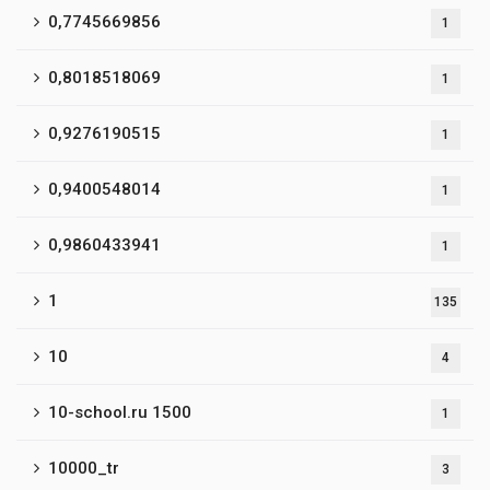
0,7745669856
1
0,8018518069
1
0,9276190515
1
0,9400548014
1
0,9860433941
1
1
135
10
4
10-school.ru 1500
1
10000_tr
3