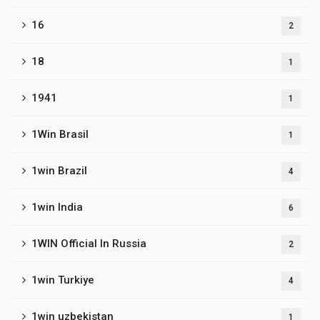
16
2
18
1
1941
1
1Win Brasil
1
1win Brazil
4
1win India
6
1WIN Official In Russia
2
1win Turkiye
4
1win uzbekistan
1