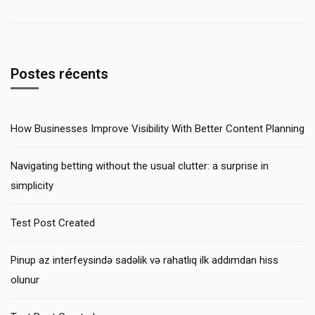
Postes récents
How Businesses Improve Visibility With Better Content Planning
Navigating betting without the usual clutter: a surprise in
simplicity
Test Post Created
Pinup az interfeysində sadəlik və rahatlıq ilk addımdan hiss
olunur