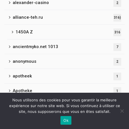
alexander-casino
2
alliance-teh.ru
316)
1450A Z
316
ancientmyko.net 1013
7
anonymous
2
apotheek
1
Apotheke
1
Nous utilisons des cookies pour vous garantir la meilleure
appliancemovingcompanies.comen 1500
expérience sur notre site web. Si vous continuez à utiliser ce
1
site, nous supposerons que vous en êtes satisfait.
apr_common_1
Ok
2
Contactez-nous