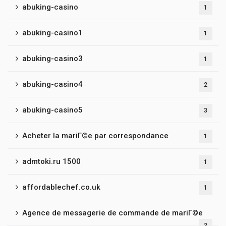
abuking-casino
1
abuking-casino1
1
abuking-casino3
1
abuking-casino4
2
abuking-casino5
3
Acheter la mariГ©e par correspondance
1
admtoki.ru 1500
1
affordablechef.co.uk
1
Agence de messagerie de commande de mariГ©e
2