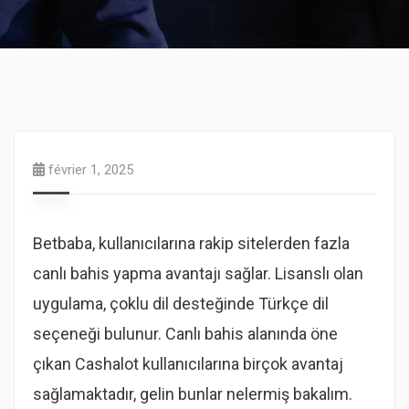
février 1, 2025
Betbaba, kullanıcılarına rakip sitelerden fazla
canlı bahis yapma avantajı sağlar. Lisanslı olan
uygulama, çoklu dil desteğinde Türkçe dil
seçeneği bulunur. Canlı bahis alanında öne
çıkan Cashalot kullanıcılarına birçok avantaj
sağlamaktadır, gelin bunlar nelermiş bakalım.