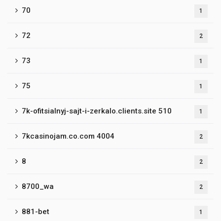
70
1
72
2
73
1
75
1
7k-ofitsialnyj-sajt-i-zerkalo.clients.site 510
1
7kcasinojam.co.com 4004
2
8
2
8700_wa
2
881-bet
1