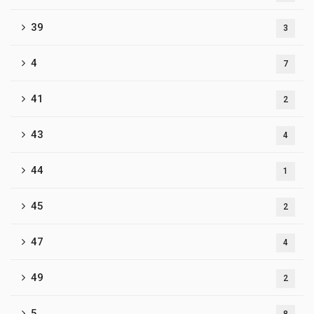
39
3
4
7
41
2
43
4
44
1
45
2
47
4
49
2
5