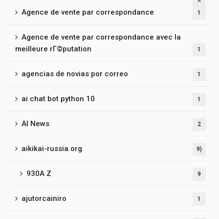
Agence de vente par correspondance
1
Agence de vente par correspondance avec la
meilleure rГ©putation
1
agencias de novias por correo
1
ai chat bot python 10
1
AI News
2
aikikai-russia.org
9)
930A Z
9
ajutorcainiro
1