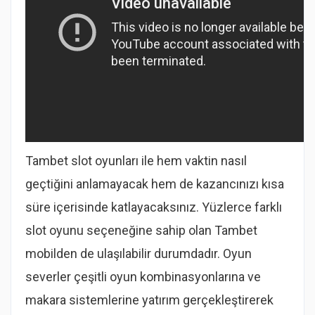
Tambet slot oyunları ile hem vaktin nasıl
geçtiğini anlamayacak hem de kazancınızı kısa
süre içerisinde katlayacaksınız. Yüzlerce farklı
slot oyunu seçeneğine sahip olan Tambet
mobilden de ulaşılabilir durumdadır. Oyun
severler çeşitli oyun kombinasyonlarına ve
makara sistemlerine yatırım gerçekleştirerek