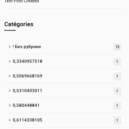
Test Post Created
Catégories
! Без рубрики
72
0,3340957518
1
0,5069668169
1
0,5310403011
1
0,580448841
1
0,6114338105
1