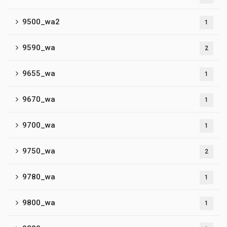
9500_wa2
1
9590_wa
2
9655_wa
1
9670_wa
1
9700_wa
1
9750_wa
2
9780_wa
1
9800_wa
1