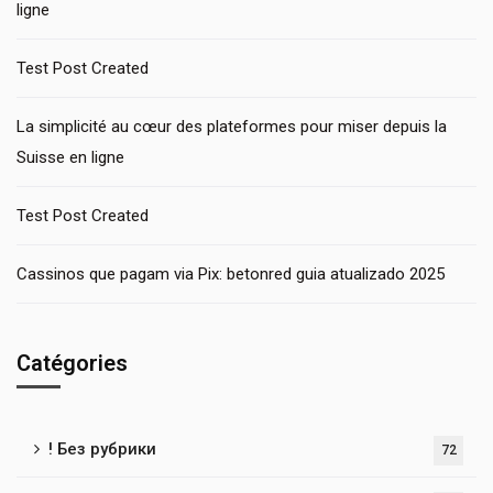
ligne
Test Post Created
La simplicité au cœur des plateformes pour miser depuis la
Suisse en ligne
Test Post Created
Cassinos que pagam via Pix: betonred guia atualizado 2025
Catégories
! Без рубрики
72