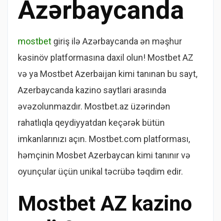
Azərbaycanda
mostbet
giriş ilə Azərbaycanda ən məşhur
kəsinöv platformasına daxil olun! Mostbet AZ
və ya Mostbet Azerbaijan kimi tanınan bu sayt,
Azerbaycanda kazino saytlari arasında
əvəzolunmazdır. Mostbet.az üzərindən
rahatlıqla qeydiyyatdan keçərək bütün
imkanlarınızı açın. Mostbet.com platforması,
həmçinin Mosbet Azerbaycan kimi tanınır və
oyunçular üçün unikal təcrübə təqdim edir.
Mostbet AZ kazino