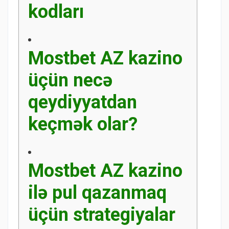
kodları
Mostbet AZ kazino
üçün necə
qeydiyyatdan
keçmək olar?
Mostbet AZ kazino
ilə pul qazanmaq
üçün strategiyalar