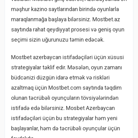
məşhur kazino saytlarından birində oyunlarla
maraqlanmağa başlaya bilərsiniz. Mostbet.az
saytında rahat qeydiyyat prosesi və geniş oyun
seçimi sizin uğurunuzu təmin edəcək.
Mostbet azerbaycan istifadəçiləri üçün xüsusi
strategiyalar təklif edir. Məsələn, oyun zamanı
büdcənizi düzgün idarə etmək və riskləri
azaltmaq üçün Mostbet.com saytında təqdim
olunan təcrübəli oyunçuların tövsiyələrindən
istifadə edə bilərsiniz. Mosbet Azerbaycan
istifadəçiləri üçün bu strategiyalar həm yeni
başlayanlar, həm də təcrübəli oyunçular üçün