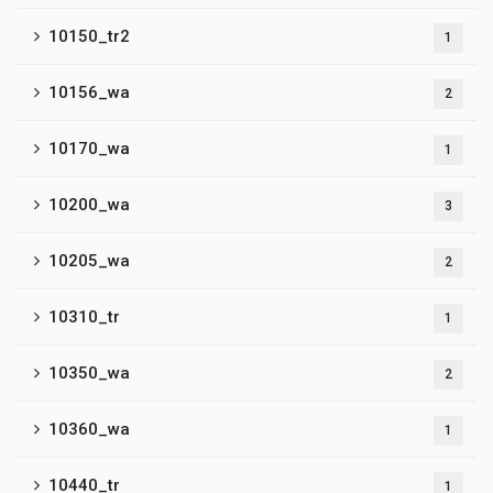
10150_tr2
1
10156_wa
2
10170_wa
1
10200_wa
3
10205_wa
2
10310_tr
1
10350_wa
2
10360_wa
1
10440_tr
1