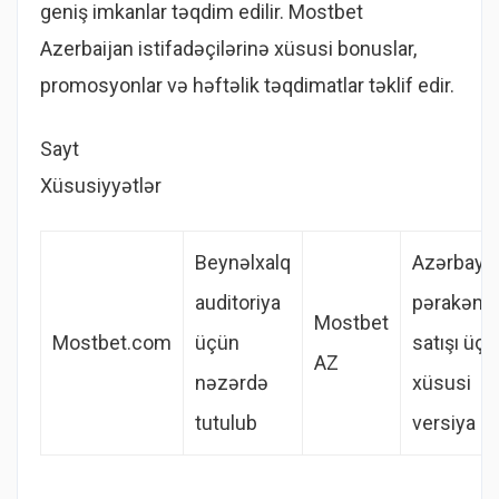
geniş imkanlar təqdim edilir. Mostbet
Azerbaijan istifadəçilərinə xüsusi bonuslar,
promosyonlar və həftəlik təqdimatlar təklif edir.
Sayt
Xüsusiyyətlər
Beynəlxalq
Azərbayc
auditoriya
pərakənd
Mostbet
Mostbet.com
üçün
satışı üç
AZ
nəzərdə
xüsusi
tutulub
versiya