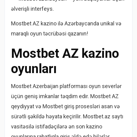
əlverişli interfeys.
Mostbet AZ kazino ilə Azərbaycanda unikal və
maraqlı oyun təcrübəsi qazanın!
Mostbet AZ kazino
oyunları
Mostbet Azerbaijan platforması oyun severlər
üçün geniş imkanlar təqdim edir. Mostbet AZ
qeydiyyat və Mostbet giriş prosesləri asan və
sürətli şəkildə həyata keçirilir. Mostbet.az saytı
vasitəsilə istifadəçilərə ən son kazino
oyunlarına rahatlıqla giriş əldə edə bilərlər.