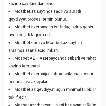
kazino saytlarından biridir.
Mostbet.az saytında sadə və sürətli
qeydiyyat prosesi təmin olunur.
Mostbet azerbaycan istifadəçilərinə geniş
oyun çeşidi təqdim edir.
Mostbet.com və Mostbet.az saytları
arasında asan keçid imkanı.
Mosbet AZ – Azərbaycanda etibarlı və rahat
kazino təcrübəsi.
Mostbet azerbaijan istifadəçilərinə xüsusi
bonuslar və aksiyalar.
Mostbet az qeydiyyat üçün minimal tələblər
təklif edir.
Mosbet azerbaycan – yeni başlayanlar üçün