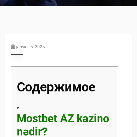
janvier 5, 2025
Содержимое
Mostbet AZ kazino
nədir?