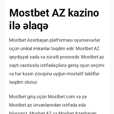
Mostbet AZ kazino
ilə əlaqə
Mostbet Azerbaijan platforması oyunsevərlər
üçün unikal imkanlar təqdim edir. Mostbet AZ
qeydiyyat sadə və sürətli prosesdir. Mostbet.az
saytı vasitəsilə istifadəçilərə geniş oyun seçimi
və hər kəsin zövqünə uyğun müxtəlif təkliflər
təqdim olunur.
Mostbet giriş üçün Mostbet.com və ya
Mostbet.az ünvanlarından istifadə edə
bilərsiniz. Mosbet AZ və Mosbet Azerbaijan