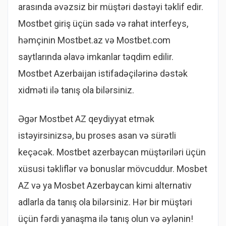
arasında əvəzsiz bir müştəri dəstəyi təklif edir.
Mostbet giriş üçün sadə və rahat interfeys,
həmçinin Mostbet.az və Mostbet.com
saytlarında əlavə imkanlar təqdim edilir.
Mostbet Azerbaijan istifadəçilərinə dəstək
xidməti ilə tanış ola bilərsiniz.
Əgər Mostbet AZ qeydiyyat etmək
istəyirsinizsə, bu proses asan və sürətli
keçəcək. Mostbet azerbaycan müştəriləri üçün
xüsusi təkliflər və bonuslar mövcuddur. Mosbet
AZ və ya Mosbet Azerbaycan kimi alternativ
adlarla da tanış ola bilərsiniz. Hər bir müştəri
üçün fərdi yanaşma ilə tanış olun və əylənin!