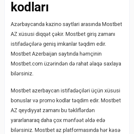
kodları
Azərbaycanda kazino saytlari arasında Mostbet
AZ xüsusi diqqət çəkir. Mostbet giriş zamanı
istifadəçilərə geniş imkanlar təqdim edir.
Mostbet Azerbaijan saytında həmçinin
Mostbet.com üzərindən də rahat əlaqə saxlaya
bilərsiniz.
Mostbet azerbaycan istifadəçiləri üçün xüsusi
bonuslar və promo kodlar təqdim edir. Mostbet
AZ qeydiyyat zamanı bu təkliflərdən
yararlanaraq daha çox mənfəət əldə edə
bilərsiniz. Mostbet az platformasında hər kəsə