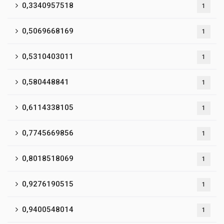
0,3340957518
1
0,5069668169
1
0,5310403011
1
0,580448841
1
0,6114338105
1
0,7745669856
1
0,8018518069
1
0,9276190515
1
0,9400548014
1