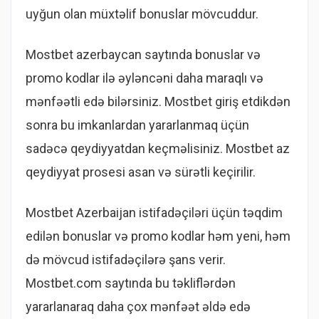
uyğun olan müxtəlif bonuslar mövcuddur.
Mostbet azerbaycan saytında bonuslar və
promo kodlar ilə əyləncəni daha maraqlı və
mənfəətli edə bilərsiniz. Mostbet giriş etdikdən
sonra bu imkanlardan yararlanmaq üçün
sadəcə qeydiyyatdan keçməlisiniz. Mostbet az
qeydiyyat prosesi asan və sürətli keçirilir.
Mostbet Azerbaijan istifadəçiləri üçün təqdim
edilən bonuslar və promo kodlar həm yeni, həm
də mövcud istifadəçilərə şans verir.
Mostbet.com saytında bu təkliflərdən
yararlanaraq daha çox mənfəət əldə edə