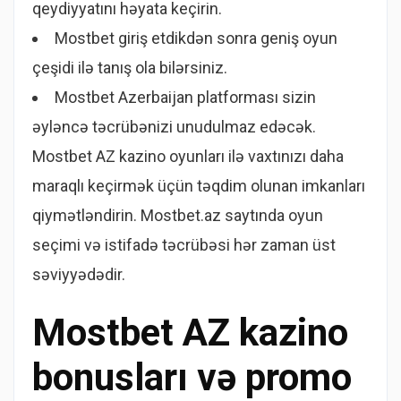
qeydiyyatını həyata keçirin.
Mostbet giriş etdikdən sonra geniş oyun
çeşidi ilə tanış ola bilərsiniz.
Mostbet Azerbaijan platforması sizin
əyləncə təcrübənizi unudulmaz edəcək.
Mostbet AZ kazino oyunları ilə vaxtınızı daha
maraqlı keçirmək üçün təqdim olunan imkanları
qiymətləndirin. Mostbet.az saytında oyun
seçimi və istifadə təcrübəsi hər zaman üst
səviyyədədir.
Mostbet AZ kazino
bonusları və promo