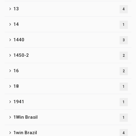
13
4
14
1
1440
3
1450-2
2
16
2
18
1
1941
1
1Win Brasil
1
1win Brazil
4