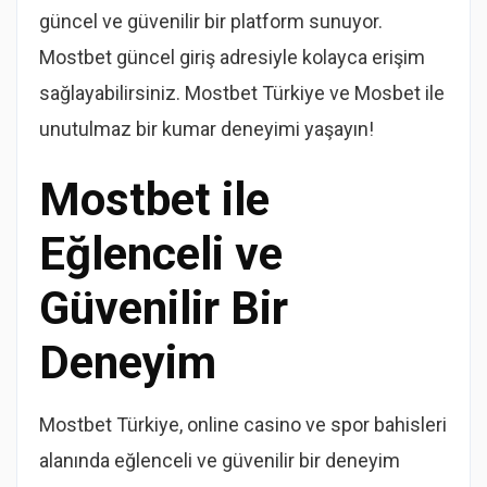
güncel ve güvenilir bir platform sunuyor.
Mostbet güncel giriş adresiyle kolayca erişim
sağlayabilirsiniz. Mostbet Türkiye ve Mosbet ile
unutulmaz bir kumar deneyimi yaşayın!
Mostbet ile
Eğlenceli ve
Güvenilir Bir
Deneyim
Mostbet Türkiye, online casino ve spor bahisleri
alanında eğlenceli ve güvenilir bir deneyim