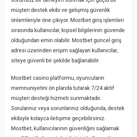
müşteri destek ekibi ve gelişmiş güvenlik
önlemleriyle öne çıkıyor. Mostbet giriş işlemleri
sırasında kullanıcılar, kişisel bilgilerinin güvende
olduğundan emin olabilir. Mostbet güncel giriş
adresi üzerinden erişim sağlayan kullanıcılar,
siteye güvenli bir şekilde bağlanabilir.
Mostbet casino platformu, oyuncuların
memnuniyetini ön planda tutarak 7/24 aktif
müşteri desteği hizmeti sunmaktadır.
Sorularınız veya sorunlarınız olduğunda, destek
ekibiyle kolayca iletişime geçebilirsiniz.
Mostbet, kullanıcılarının güvenliğini sağlamak