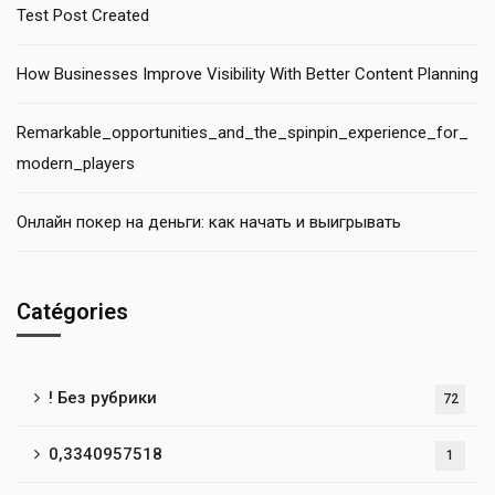
Test Post Created
How Businesses Improve Visibility With Better Content Planning
Remarkable_opportunities_and_the_spinpin_experience_for_
modern_players
Онлайн покер на деньги: как начать и выигрывать
Catégories
! Без рубрики
72
0,3340957518
1