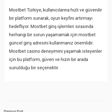
Mostbet Türkiye, kullanıcılarına hızlı ve güvenilir
bir platform sunarak, oyun keyfini artırmayı
hedefliyor. Mostbet giriş işlemleri sırasında
herhangi bir sorun yaşamamak için mostbet
güncel giriş adresini kullanmanız önemlidir.
Mostbet casino deneyimini yaşamak isteyenler
için bu platform, güven ve hızın bir arada
sunulduğu bir seçenektir.
Previous Post