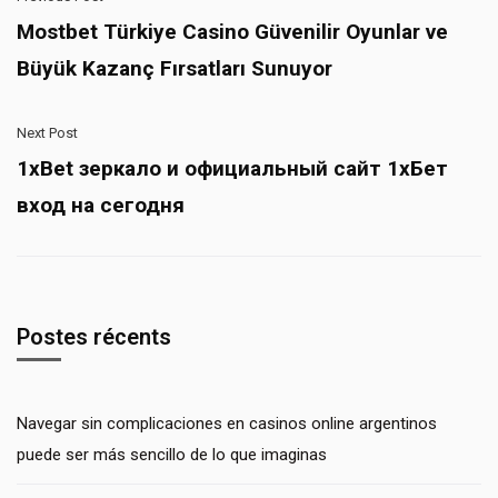
Mostbet Türkiye Casino Güvenilir Oyunlar ve
Büyük Kazanç Fırsatları Sunuyor
Next Post
1xBet зеркало и официальный сайт 1хБет
вход на сегодня
Postes récents
Navegar sin complicaciones en casinos online argentinos
puede ser más sencillo de lo que imaginas