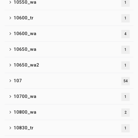
10550_wa
1
10600_tr
1
10600_wa
4
10650_wa
1
10650_wa2
1
107
54
10700_wa
1
10800_wa
2
10830_tr
1