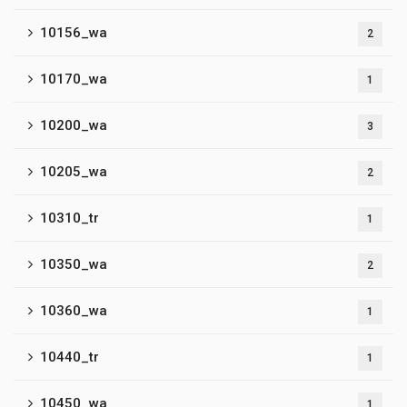
10156_wa
2
10170_wa
1
10200_wa
3
10205_wa
2
10310_tr
1
10350_wa
2
10360_wa
1
10440_tr
1
10450_wa
1