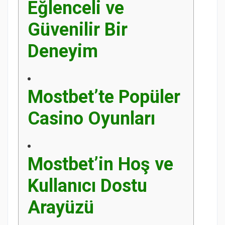
Eğlenceli ve
Güvenilir Bir
Deneyim
Mostbet’te Popüler
Casino Oyunları
Mostbet’in Hoş ve
Kullanıcı Dostu
Arayüzü