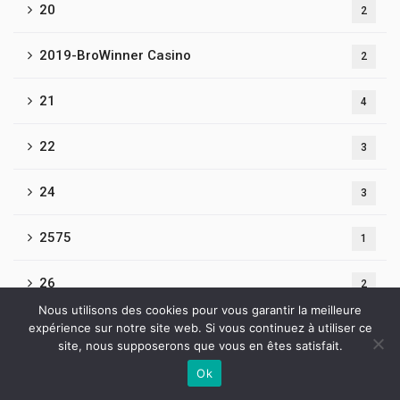
20
2
2019-BroWinner Casino
2
21
4
22
3
24
3
2575
1
26
2
Nous utilisons des cookies pour vous garantir la meilleure
expérience sur notre site web. Si vous continuez à utiliser ce
2626
2
site, nous supposerons que vous en êtes satisfait.
Ok
27
3
Contactez-nous