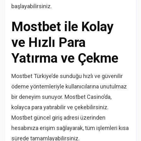
başlayabilirsiniz.
Mostbet ile Kolay
ve Hızlı Para
Yatırma ve Çekme
Mostbet Türkiye’de sunduğu hızlı ve güvenilir
ödeme yöntemleriyle kullanıcılarına unutulmaz
bir deneyim sunuyor. Mostbet Casino’da,
kolayca para yatırabilir ve çekebilirsiniz.
Mostbet güncel giriş adresi üzerinden
hesabınıza erişim sağlayarak, tüm işlemleri kısa
sürede tamamlayabilirsiniz.