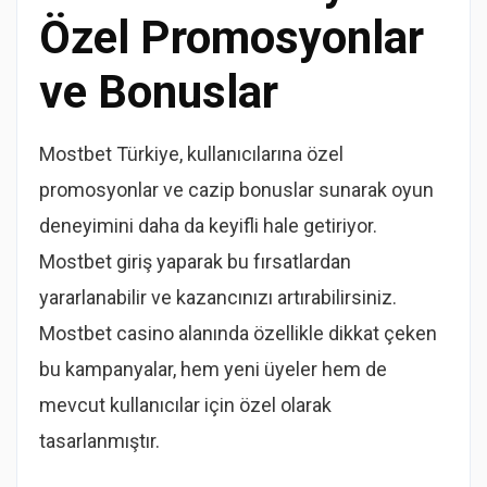
Özel Promosyonlar
ve Bonuslar
Mostbet Türkiye, kullanıcılarına özel
promosyonlar ve cazip bonuslar sunarak oyun
deneyimini daha da keyifli hale getiriyor.
Mostbet giriş yaparak bu fırsatlardan
yararlanabilir ve kazancınızı artırabilirsiniz.
Mostbet casino alanında özellikle dikkat çeken
bu kampanyalar, hem yeni üyeler hem de
mevcut kullanıcılar için özel olarak
tasarlanmıştır.