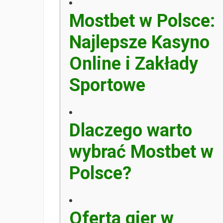
Mostbet w Polsce:
Najlepsze Kasyno
Online i Zakłady
Sportowe
Dlaczego warto
wybrać Mostbet w
Polsce?
Oferta gier w