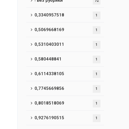
! Без рубрики
72
0,3340957518
1
0,5069668169
1
0,5310403011
1
0,580448841
1
0,6114338105
1
0,7745669856
1
0,8018518069
1
0,9276190515
1