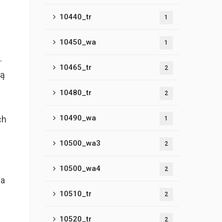
10440_tr
1
10450_wa
1
.
10465_tr
2
mą
10480_tr
2
10490_wa
ch
1
10500_wa3
2
10500_wa4
2
ma
10510_tr
2
10520_tr
2