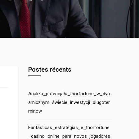
Postes récents
Analiza_potencjału_thorfortune_w_dyn
amicznym_świecie_inwestycji_długoter
minow
Fantásticas_estratégias_e_thorfortune
_casino_online_para_novos_jogadores