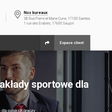
Nos bureaux
3B Rue Pierre et Marie Curie, 17100 Saintes
1 rue des Erables, 17600 Saujon
Espace client
zakłady sportowe dla
 dla polskich graczy