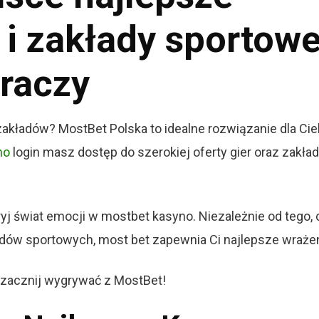
 i zakłady sportow
graczy
akładów? MostBet Polska to idealne rozwiązanie dla Cie
no
login masz dostęp do szerokiej oferty gier oraz zakła
yj świat emocji w mostbet kasyno. Niezależnie od tego, 
adów sportowych, most bet zapewnia Ci najlepsze wrażen
 i zacznij wygrywać z MostBet!