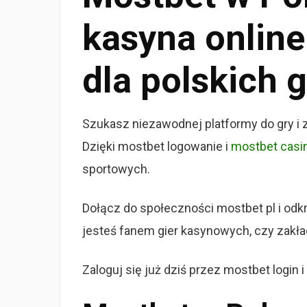
kasyna online
dla polskich 
Szukasz niezawodnej platformy do gry i z
Dzięki mostbet logowanie i
mostbet casi
sportowych.
Dołącz do społeczności mostbet pl i odkr
jesteś fanem gier kasynowych, czy zakł
Zaloguj się już dziś przez mostbet login