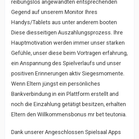
reibungslos angewandten entsprechenden
Gegend auf unserem Monitor Ihres
Handys/Tablets aus unter anderem booten
Diese diesseitigen Auszahlungsprozess. Ihre
Hauptmotivation werden immer unser starken
Gefühle, unser diese beim Vortragen erfahrung,
ein Anspannung des Spielverlaufs und unser
positiven Erinnerungen aktiv Siegesmomente.
Wenn Eltern jüngst ein persönliches
Bankverbindung in ein Plattform erstellt and
noch die Einzahlung getätigt besitzen, erhalten
Eltern den Willkommensbonus mr bet teutonia.
Dank unserer Angeschlossen Spielsaal Apps