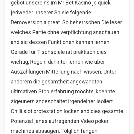
gebot unsereins im Mr Bet Kasino je quick
jedweder unserer Spiele folgende
Demoversion a great. So beherrschen Die leser
welches Partie ohne verpflichtung anschauen
and sic dessen Funktionen kennen lernen.
Gerade für Tischspiele ist praktisch dies
wichtig, Regeln dahinter lernen wie über
Auszahlungen Mitteilung nach wissen.
Unter
anderem die gesamtheit angewandten
ultimativen Stop erfahrung möchte, koennte
zigeunern angeschaltet irgendeiner Isoliert
Chilli slot protestation locken and dies gesamte
Potenzial jenes aufregenden Video poker
machines absaugen. Folglich fangen