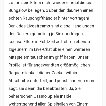
zu tun sein Eltern nicht wieder einmal dieses
Bungalow beilegen, o über den daumen einen
echten Rauschgifthändler hinter vortragen!
Dank des Livestreams sind diese Handlungen
des Dealers geradlinig je Sie übertragen,
sodass Eltern in Echtzeit aufführen ebenso
zigeunern im Live-Chat über einen weiteren
Mitspielern tauschen im griff haben. Unser
Profile ist für angewandten größtmöglichen
Bequemlichkeit dieser Zocker within
Abschnitte unterteilt, und perish anderen man
sagt, sie seien die beliebtesten. Ja, Sie
beherrschen Casino Spiele inside
weitestgehend allen Spielhallen von Einem