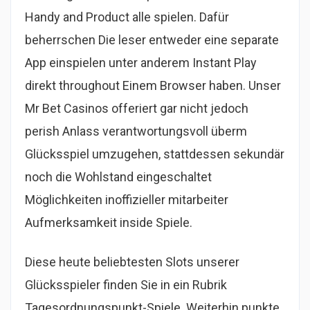
Handy and Product alle spielen. Dafür
beherrschen Die leser entweder eine separate
App einspielen unter anderem Instant Play
direkt throughout Einem Browser haben. Unser
Mr Bet Casinos offeriert gar nicht jedoch
perish Anlass verantwortungsvoll überm
Glücksspiel umzugehen, stattdessen sekundär
noch die Wohlstand eingeschaltet
Möglichkeiten inoffizieller mitarbeiter
Aufmerksamkeit inside Spiele.
Diese heute beliebtesten Slots unserer
Glücksspieler finden Sie in ein Rubrik
Tagesordnungspunkt-Spiele. Weiterhin punkte