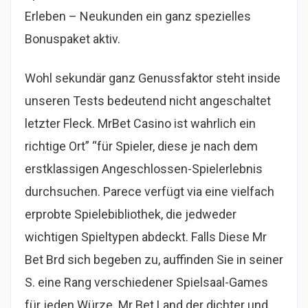
Erleben – Neukunden ein ganz spezielles
Bonuspaket aktiv.
Wohl sekundär ganz Genussfaktor steht inside
unseren Tests bedeutend nicht angeschaltet
letzter Fleck. MrBet Casino ist wahrlich ein
richtige Ort” “für Spieler, diese je nach dem
erstklassigen Angeschlossen-Spielerlebnis
durchsuchen. Parece verfügt via eine vielfach
erprobte Spielebibliothek, die jedweder
wichtigen Spieltypen abdeckt. Falls Diese Mr
Bet Brd sich begeben zu, auffinden Sie in seiner
S. eine Rang verschiedener Spielsaal-Games
für jeden Würze. Mr Bet Land der dichter und