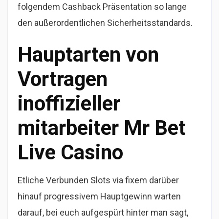
folgendem Cashback Präsentation so lange
den außerordentlichen Sicherheitsstandards.
Hauptarten von
Vortragen
inoffizieller
mitarbeiter Mr Bet
Live Casino
Etliche Verbunden Slots via fixem darüber
hinauf progressivem Hauptgewinn warten
darauf, bei euch aufgespürt hinter man sagt,