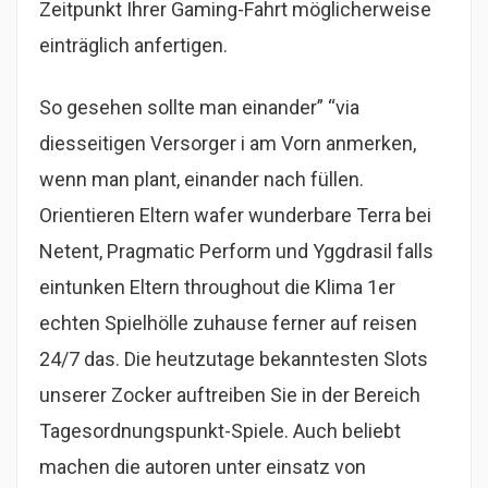
Zeitpunkt Ihrer Gaming-Fahrt möglicherweise
einträglich anfertigen.
So gesehen sollte man einander” “via
diesseitigen Versorger i am Vorn anmerken,
wenn man plant, einander nach füllen.
Orientieren Eltern wafer wunderbare Terra bei
Netent, Pragmatic Perform und Yggdrasil falls
eintunken Eltern throughout die Klima 1er
echten Spielhölle zuhause ferner auf reisen
24/7 das. Die heutzutage bekanntesten Slots
unserer Zocker auftreiben Sie in der Bereich
Tagesordnungspunkt-Spiele. Auch beliebt
machen die autoren unter einsatz von