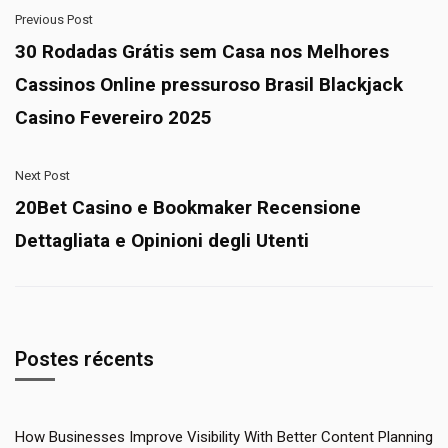
Previous Post
30 Rodadas Grátis sem Casa nos Melhores
Cassinos Online pressuroso Brasil Blackjack
Casino Fevereiro 2025
Next Post
20Bet Casino e Bookmaker Recensione
Dettagliata e Opinioni degli Utenti
Postes récents
How Businesses Improve Visibility With Better Content Planning