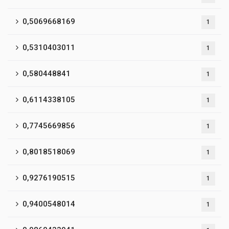
0,5069668169
1
0,5310403011
1
0,580448841
1
0,6114338105
1
0,7745669856
1
0,8018518069
1
0,9276190515
1
0,9400548014
1