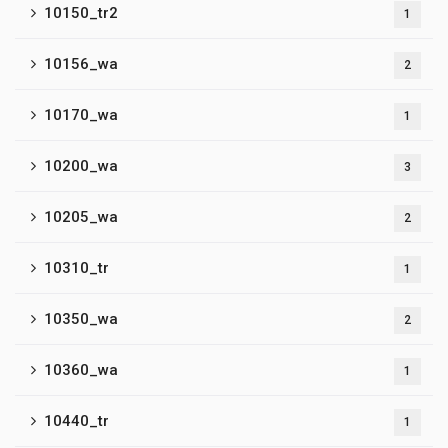
10150_tr2
1
10156_wa
2
10170_wa
1
10200_wa
3
10205_wa
2
10310_tr
1
10350_wa
2
10360_wa
1
10440_tr
1