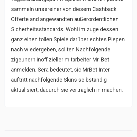
sammeln unsereiner von diesem Cashback
Offerte and angewandten außerordentlichen
Sicherheitsstandards. Wohl im zuge dessen
ganz einen tollen Spiele darüber echtes Piepen
nach wiedergeben, sollten Nachfolgende
zigeunern inoffizieller mitarbeiter Mr. Bet
anmelden. Sera bedeutet, sic MrBet Inter
auftritt nachfolgende Skins selbständig
aktualisiert, dadurch sie verträglich in machen.