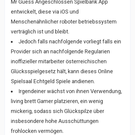
Mr Guess Angeschlossen Spielbank App
entwickelt, diese via iOS und
Menschenähnlicher roboter betriebssystem
verträglich ist und bleibt.
Jedoch falls nachfolgende vorliegt falls ein
Provider sich an nachfolgende Regularien
inoffizieller mitarbeiter österreichischen
Glücksspielgesetz hält, kann dieses Online
Spielsaal Echtgeld Spiele andienen.
Irgendeiner wächst von ihnen Verwendung,
living brett Gamer platzieren, ein wenig
mickerig, sodass sich Glückspilze über
insbesondere hohe Ausschüttungen
frohlocken vermögen.