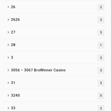
26
2
2626
2
27
3
28
1
3
2
3056 – 3067 BroWinner Casino
2
31
3
3240
5
33
2