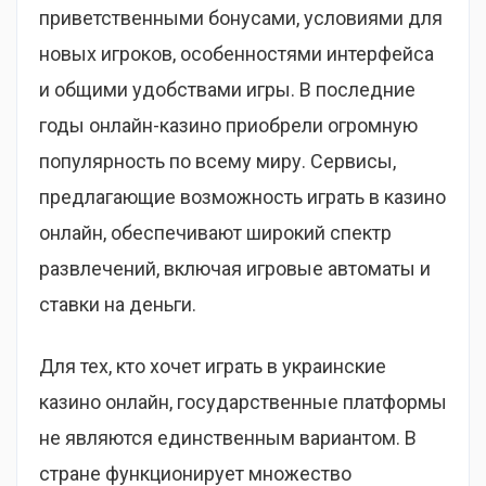
приветственными бонусами, условиями для
новых игроков, особенностями интерфейса
и общими удобствами игры. В последние
годы онлайн-казино приобрели огромную
популярность по всему миру. Сервисы,
предлагающие возможность играть в казино
онлайн, обеспечивают широкий спектр
развлечений, включая игровые автоматы и
ставки на деньги.
Для тех, кто хочет играть в украинские
казино онлайн, государственные платформы
не являются единственным вариантом. В
стране функционирует множество