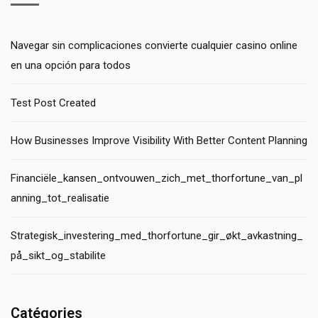
Navegar sin complicaciones convierte cualquier casino online
en una opción para todos
Test Post Created
How Businesses Improve Visibility With Better Content Planning
Financiële_kansen_ontvouwen_zich_met_thorfortune_van_pl
anning_tot_realisatie
Strategisk_investering_med_thorfortune_gir_økt_avkastning_
på_sikt_og_stabilite
Catégories