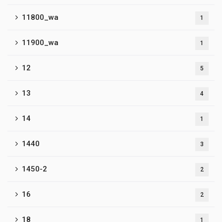
11800_wa
1
11900_wa
1
12
5
13
4
14
1
1440
3
1450-2
2
16
2
18
1