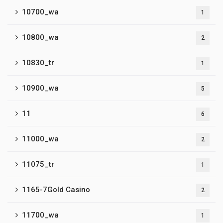
10700_wa
1
10800_wa
2
10830_tr
1
10900_wa
5
11
6
11000_wa
2
11075_tr
1
1165-7Gold Casino
2
11700_wa
1