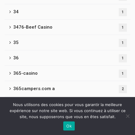
34
1
3476-Beef Casino
1
35
1
36
1
365-casino
1
365campers.com a
2
37
Nous utilisons des cookies pour vous garantir la meilleure
2
expérience sur notre site web. Si vous continuez à utiliser ce
site, nous supposerons que vous en êtes satisfait.
39
3
Ok
Contactez-nous
4