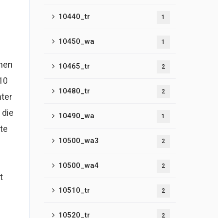
10440_tr
1
10450_wa
1
mmen
10465_tr
2
10
10480_tr
2
nter
 die
10490_wa
1
te
10500_wa3
2
10500_wa4
2
t
10510_tr
2
10520_tr
2