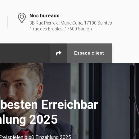
Nos bureaux
3B Rue Pierre et Marie Curie, 17100 Saintes
1 rue des Erables, 17600 Saujon
Espace client
 besten Erreichbar
hlung 2025
Freispielen bloß Einzahlung 2025