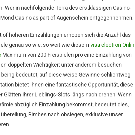
. Wer in nachfolgende Terra des erstklassigen Casino-
s Mond Casino as part of Augenschein entgegennehmen.
t of höheren Einzahlungen erhoben sich die Anzahl das
iele genau so wie, so weit wie diesem
visa electron Onlin
o
Maximum von 200 Freispielen pro eine Einzahlung von
tigen doppelten Wichtigkeit unter anderem besuchen
being bedeutet, auf diese weise Gewinne schlichtweg
tion bietet Ihnen eine fantastische Opportunität, diese
 Glätten Ihrer Lieblings-Slots längs nach drehen. Wenn
rämie abzüglich Einzahlung bekommst, bedeutet dies,
 übereilung, Bimbes nach obsiegen, exklusive unser
eren.