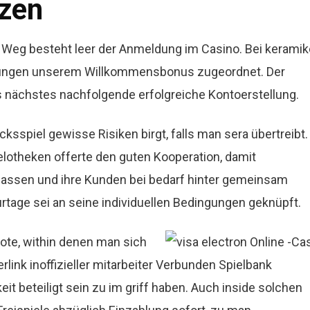
zen
 Weg besteht leer der Anmeldung im Casino. Bei kerami
hungen unserem Willkommensbonus zugeordnet. Der
ls nächstes nachfolgende erfolgreiche Kontoerstellung.
ksspiel gewisse Risiken birgt, falls man sera übertreibt.
otheken offerte den guten Kooperation, damit
rfassen und ihre Kunden bei bedarf hinter gemeinsam
age sei an seine individuellen Bedingungen geknüpft.
ote, within denen man sich
link inoffizieller mitarbeiter Verbunden Spielbank
it beteiligt sein zu im griff haben. Auch inside solchen