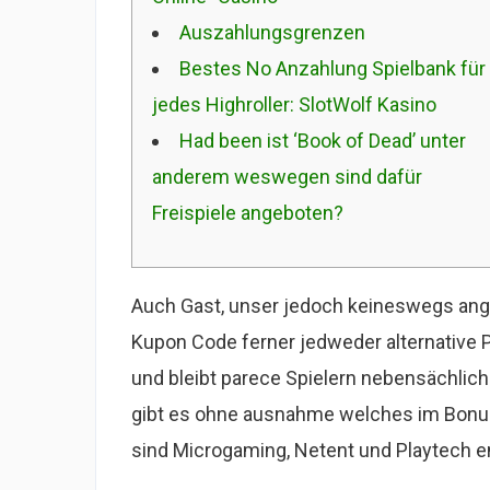
Auszahlungsgrenzen
Bestes No Anzahlung Spielbank für
jedes Highroller: SlotWolf Kasino
Had been ist ‘Book of Dead’ unter
anderem weswegen sind dafür
Freispiele angeboten?
Auch Gast, unser jedoch keineswegs ang
Kupon Code ferner jedweder alternative
und bleibt parece Spielern nebensächlich 
gibt es ohne ausnahme welches im Bonusb
sind Microgaming, Netent und Playtech e