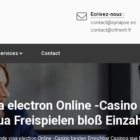
Ecrivez-nous :
contact@synapse.ec
contact@cfmerit.fr
ervices
Contact
 electron Online -Casino
ua Freispielen bloß Einza
de visa electron Online -Casino besten Erreichbar Casinos qua 