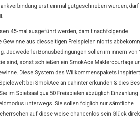
ankverbindung erst einmal gutgeschrieben wurden, darf
l.
sen 45-mal ausgeführt werden, damit nachfolgende
Die Gewinne aus diesseitigen Freispielen nichts abbeko
g. Jedwederlei Bonusbedingungen sollen im innern von 
t sie sind, sonst schließen ein SmokAce Maklercourtage u
ewinne. Diese System des Willkommenspakets inspiriert
 Spielewelt bei SmokAce an dahinter erkunden & dies Bes
 Sie im Spielsaal qua 50 Freispielen abzüglich Einzahlung
eldmodus unterwegs. Sie sollen folglich nur sämtliche
eherrschen auf diese weise chancenlos sein Glück direk