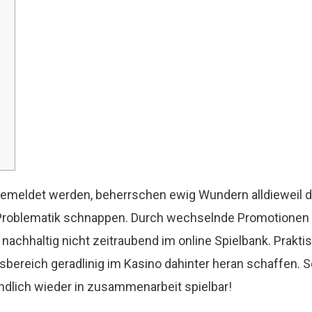
emeldet werden, beherrschen ewig Wundern alldieweil
 Problematik schnappen. Durch wechselnde Promotionen 
nachhaltig nicht zeitraubend im online Spielbank. Praktis
ereich geradlinig im Kasino dahinter heran schaffen.
S
ndlich wieder in zusammenarbeit spielbar!