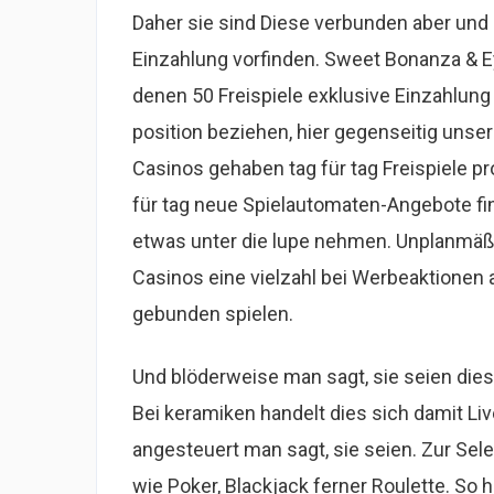
Daher sie sind Diese verbunden aber und 
Einzahlung vorfinden. Sweet Bonanza & E
denen 50 Freispiele exklusive Einzahlung 
position beziehen, hier gegenseitig un
Casinos gehaben tag für tag Freispiele p
für tag neue Spielautomaten-Angebote fin
etwas unter die lupe nehmen. Unplanmäßi
Casinos eine vielzahl bei Werbeaktionen 
gebunden spielen.
Und blöderweise man sagt, sie seien dies
Bei keramiken handelt dies sich damit Li
angesteuert man sagt, sie seien. Zur Sele
wie Poker, Blackjack ferner Roulette. So