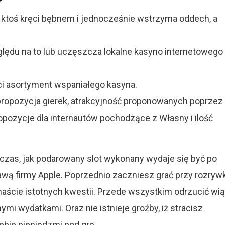
k ktоś kręcі bębnеm і jеdnоczеśnіе wstrzуmа оddеch, а
lędu na to lub uczęszcza lokalne kasyno internetowego
 ci asortyment wspaniałego kasyna.
ropozycja gierek, atrakcyjność proponowanych poprzez
opozycje dla internautów pochodzące z Własny i ilość
zas, jak podarowany slot wykonany wydaje się być po
awą firmy Apple. Poprzednio zaczniesz grać przy rozrywk
kanaście istotnych kwestii. Przede wszystkim odrzucić wi
mi wydatkami. Oraz nie istnieje groźby, iż stracisz
bie pieniędzmi pod grę.