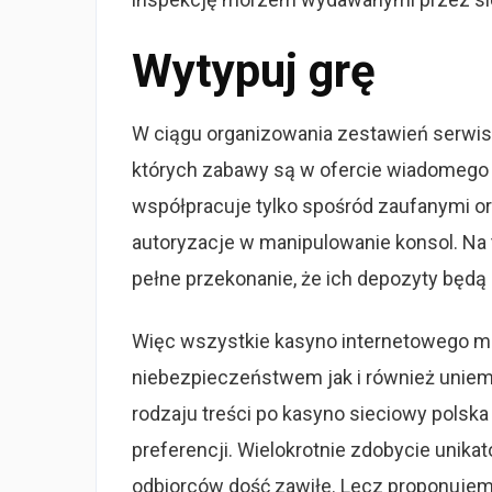
Wytypuj grę
W ciągu organizowania zestawień serwi
których zabawy są w ofercie wiadomego 
współpracuje tylko spośród zaufanymi o
autoryzacje w manipulowanie konsol. N
pełne przekonanie, że ich depozyty będą
Więc wszystkie kasyno internetowego m
niebezpieczeństwem jak i również uniem
rodzaju treści po kasyno sieciowy polsk
preferencji. Wielokrotnie zdobycie unik
odbiorców dość zawiłe. Lecz proponujem