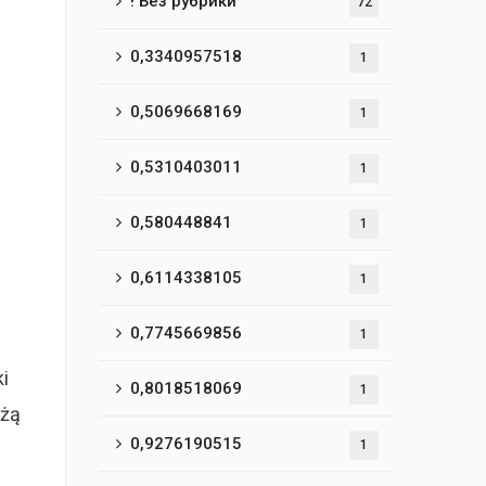
! Без рубрики
72
0,3340957518
1
0,5069668169
1
0,5310403011
1
0,580448841
1
0,6114338105
1
0,7745669856
1
i
0,8018518069
1
ążą
0,9276190515
1