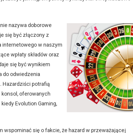
otnie nazywa doborowe
je się być złączony z
na internetowego w naszym
eżące wpłaty składów oraz
daje się być wynikiem
ca do odwiedzenia
 Hazardziści potrafią
e konsol, oferowanych
iedy Evolution Gaming,
am wspominać się o fakcie, że hazard w przeważającej