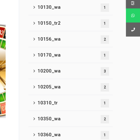
10130_wa
1
10150_tr2
1
10156_wa
2
10170_wa
1
10200_wa
3
10205_wa
2
10310_tr
1
10350_wa
2
10360_wa
1