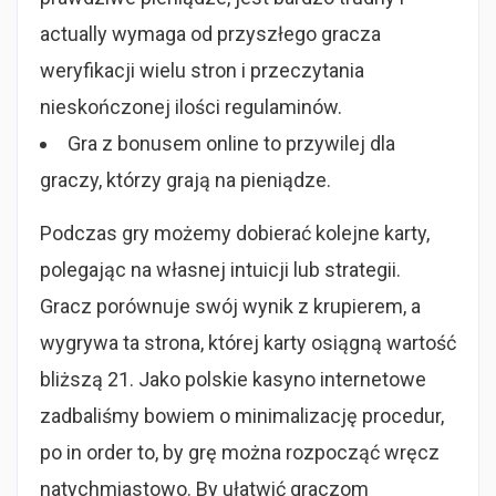
actually wymaga od przyszłego gracza
weryfikacji wielu stron i przeczytania
nieskończonej ilości regulaminów.
Gra z bonusem online to przywilej dla
graczy, którzy grają na pieniądze.
Podczas gry możemy dobierać kolejne karty,
polegając na własnej intuicji lub strategii.
Gracz porównuje swój wynik z krupierem, a
wygrywa ta strona, której karty osiągną wartość
bliższą 21. Jako polskie kasyno internetowe
zadbaliśmy bowiem o minimalizację procedur,
po in order to, by grę można rozpocząć wręcz
natychmiastowo. By ułatwić graczom