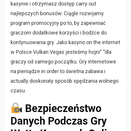
kasynie i otrzymasz dostęp carry out
najlepszych bonusów. Ciągle rozwijamy
program promocyjny po to, by zapewniać
graczom dodatkowe korzyści i bodźce do
kontynuowania gry. Jako kasyno on the internet
w Polsce Vulkan Vegas jesteśmy hojni” “dla
graczy od samego początku. Gry internetowe
na pieniądze in order to świetna zabawa i
actually doskonały sposób spędzania wolnego
czasu.
Bezpieczeństwo
Danych Podczas Gry