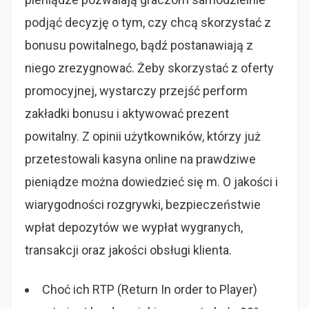
podjąć decyzję o tym, czy chcą skorzystać z
bonusu powitalnego, bądź postanawiają z
niego zrezygnować. Żeby skorzystać z oferty
promocyjnej, wystarczy przejść perform
zakładki bonusu i aktywować prezent
powitalny. Z opinii użytkowników, którzy już
przetestowali kasyna online na prawdziwe
pieniądze można dowiedzieć się m. O jakości i
wiarygodności rozgrywki, bezpieczeństwie
wpłat depozytów we wypłat wygranych,
transakcji oraz jakości obsługi klienta.
Choć ich RTP (Return In order to Player)