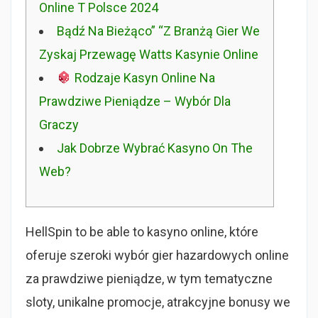
Online T Polsce 2024
Bądź Na Bieżąco” “Z Branżą Gier We
Zyskaj Przewagę Watts Kasynie Online
Rodzaje Kasyn Online Na
Prawdziwe Pieniądze – Wybór Dla
Graczy
Jak Dobrze Wybrać Kasyno On The
Web?
HellSpin to be able to kasyno online, które
oferuje szeroki wybór gier hazardowych online
za prawdziwe pieniądze, w tym tematyczne
sloty, unikalne promocje, atrakcyjne bonusy we