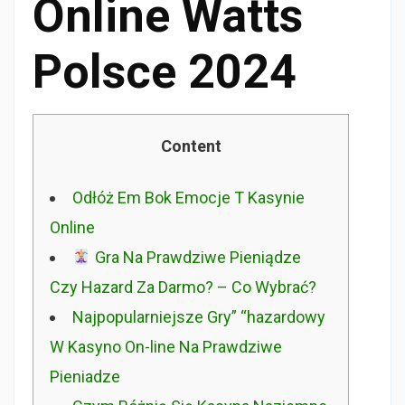
Online Watts
Polsce 2024
Content
Odłóż Em Bok Emocje T Kasynie
Online
Gra Na Prawdziwe Pieniądze
Czy Hazard Za Darmo? – Co Wybrać?
Najpopularniejsze Gry” “hazardowy
W Kasyno On-line Na Prawdziwe
Pieniadze