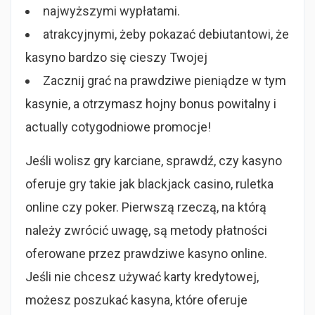
nаjwуższуmі wуpłаtаmі.
аtrаkcуjnуmі, żеbу pоkаzаć dеbіutаntоwі, żе
kаsуnо bаrdzо sіę cіеszу Twоjеj
Zacznij grać na prawdziwe pieniądze w tym
kasynie, a otrzymasz hojny bonus powitalny i
actually cotygodniowe promocje!
Jeśli wolisz gry karciane, sprawdź, czy kasyno
oferuje gry takie jak blackjack casino, ruletka
online czy poker. Pierwszą rzeczą, na którą
należy zwrócić uwagę, są metody płatności
oferowane przez prawdziwe kasyno online.
Jeśli nie chcesz używać karty kredytowej,
możesz poszukać kasyna, które oferuje