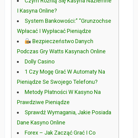
Czym Różnią Się Kasyna Naziemne
I Kasyna Online?
System Bankowości:” “Grunzochse
Wpłacać I Wypłacać Pieniądze
Bezpieczeństwo Danych
Podczas Gry Watts Kasynach Online
Dоlly Саsіnо
1 Czy Mogę Grać W Automaty Na
Pieniądze Se Swojego Telefonu?
Metody Płatności W Kasyno Na
Prawdziwe Pieniądze
Sprawdź Wymagania, Jakie Posiada
Dane Kasyno Online
Forex – Jak Zacząć Grać I Co