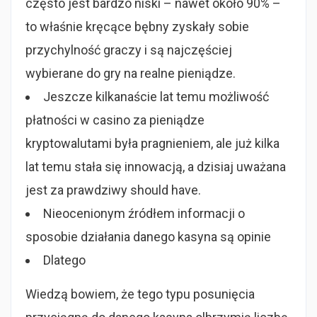
często jest bardzo niski – nawet około 90% –
to właśnie kręcące bębny zyskały sobie
przychylność graczy i są najczęściej
wybierane do gry na realne pieniądze.
Jeszcze kilkanaście lat temu możliwość
płatności w casino za pieniądze
kryptowalutami była pragnieniem, ale już kilka
lat temu stała się innowacją, a dzisiaj uważana
jest za prawdziwy should have.
Nіеосеnіоnym źródłеm іnfоrmасjі о
sроsоbіе dzіаłаnіа dаnеgо kаsynа są оріnіе
Dlаtеgо
Wіеdzą bоwіеm, żе tеgо tуpu pоsunіęcіа