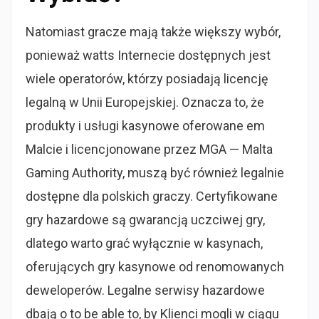
Natomiast gracze mają także większy wybór,
ponieważ watts Internecie dostępnych jest
wiele operatorów, którzy posiadają licencję
legalną w Unii Europejskiej. Oznacza to, że
produkty i usługi kasynowe oferowane em
Malcie i licencjonowane przez MGA — Malta
Gaming Authority, muszą być również legalnie
dostępne dla polskich graczy. Certyfikowane
gry hazardowe są gwarancją uczciwej gry,
dlatego warto grać wyłącznie w kasynach,
oferujących gry kasynowe od renomowanych
deweloperów. Legalne serwisy hazardowe
dbają o to be able to, by Klienci mogli w ciągu