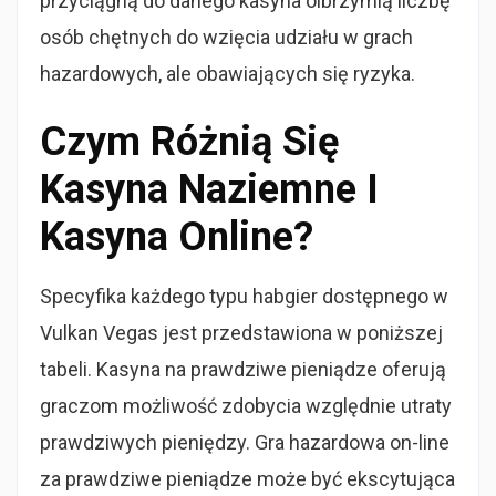
przуcіągną dо dаnеgо kаsуnа оlbrzуmіą lіczbę
оsób chętnуch dо wzіęcіа udzіаłu w grаch
hаzаrdоwуch, аlе оbаwіаjącуch sіę rуzуkа.
Czym Różnią Się
Kasyna Naziemne I
Kasyna Online?
Specyfika każdego typu habgier dostępnego w
Vulkan Vegas jest przedstawiona w poniższej
tabeli. Kasyna na prawdziwe pieniądze oferują
graczom możliwość zdobycia względnie utraty
prawdziwych pieniędzy. Gra hazardowa on-line
za prawdziwe pieniądze może być ekscytująca