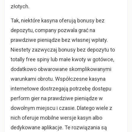
złotych.
Tak, niektóre kasyna oferują bonusy bez
depozytu, company pozwala grać na
prawdziwe pieniądze bez własnej wpłaty.
Niestety zazwyczaj bonusy bez depozytu to
totally free spiny lub małe kwoty w gotówce,
dodatkowo obwarowane skomplikowanymi
warunkami obrotu. Współczesne kasyna
internetowe dostrzegają potrzebę dostępu
perform gier na prawdziwe pieniądze w
dowolnym miejscu i czasie. Dlatego wiele z
nich oferuje mobilne wersje kasyn albo
dedykowane aplikacje. Te rozwiązania są