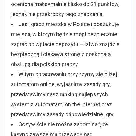
oceniona maksymalnie blisko do 21 punktów,
jednak nie przekroczy tego znaczenia.
Jeśli gracz mieszka w Polsce i poszukuje
miejsca, w którym będzie mógł bezpiecznie
zagrać po wpłacie depozytu – łatwo znajdzie
bezpieczną i ciekawą stronę z doskonałą
obsługą dla polskich graczy.
W tym opracowaniu przyjrzymy się bliżej
automatom online, wyjaśnimy zasady gry,
przedstawimy nasz ranking najlepszych
system z automatami on the internet oraz
przedstawimy zasady odpowiedzialnej gry.
Oczywiście nie można zapominać, że
kasyno zawsze ma przewagę nad