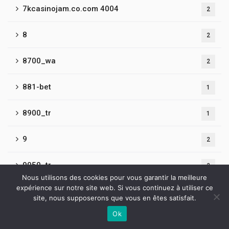
7kcasinojam.co.com 4004
2
8
2
8700_wa
2
881-bet
1
8900_tr
1
9
2
9050_tr
2
Nous utilisons des cookies pour vous garantir la meilleure
expérience sur notre site web. Si vous continuez à utiliser ce
9065_tr
1
site, nous supposerons que vous en êtes satisfait.
Ok
9300_wa
1
Contactez-nous