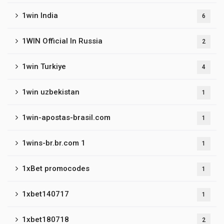
1win India
6
1WIN Official In Russia
2
1win Turkiye
4
1win uzbekistan
1
1win-apostas-brasil.com
1
1wins-br.br.com 1
1
1xBet promocodes
1
1xbet140717
1
1xbet180718
2