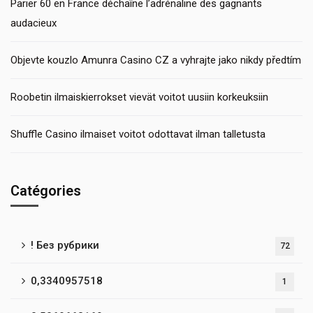
Parier 60 en France déchaîne l’adrénaline des gagnants
audacieux
Objevte kouzlo Amunra Casino CZ a vyhrajte jako nikdy předtím
Roobetin ilmaiskierrokset vievät voitot uusiin korkeuksiin
Shuffle Casino ilmaiset voitot odottavat ilman talletusta
Catégories
! Без рубрики
72
0,3340957518
1