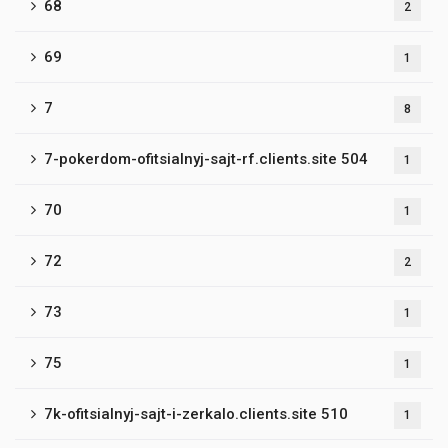
68
2
69
1
7
8
7-pokerdom-ofitsialnyj-sajt-rf.clients.site 504
1
70
1
72
2
73
1
75
1
7k-ofitsialnyj-sajt-i-zerkalo.clients.site 510
1