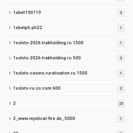
1xbet190719
3
1xbetph.ph22
1
1xslots-2026.trakholding.ru 1500
1
1xslots-2026.trakholding.ru 500
3
1xslots-casino.ruralisation.ru 1500
1
1xslots-ru.co.com 600
2
2
23
2_www.mystical-fire.de_5000
1