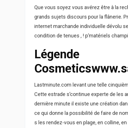
Que vous soyez vous avérez être à la rech
grands sujets discours pour la flânerie. P
internet marchande individuelle dévolu sel
condition de tenues , ! p’matériels cham
Légende
Cosmeticswww.s
Lastminute.com levant une telle cinquièm
Cette estrade s’continue experte de les a
dernière minute il existe une création da
ce qui donne la possibilité de faire de 
s les rendez-vous en plage, en colline, e