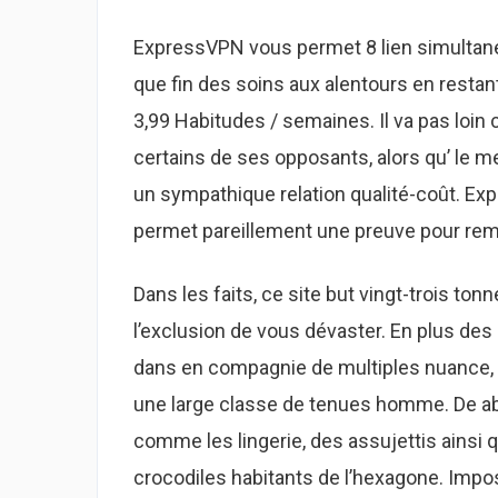
ExpressVPN vous permet 8 lien simultan
que fin des soins aux alentours en restan
3,99 Habitudes / semaines. Il va pas loin
certains de ses opposants, alors qu’ le 
un sympathique relation qualité-coût. E
permet pareillement une preuve pour re
Dans les faits, ce site but vingt-trois to
l’exclusion de vous dévaster. En plus des
dans en compagnie de multiples nuance, 
une large classe de tenues homme. De abo
comme les lingerie, des assujettis ainsi 
crocodiles habitants de l’hexagone. Impo