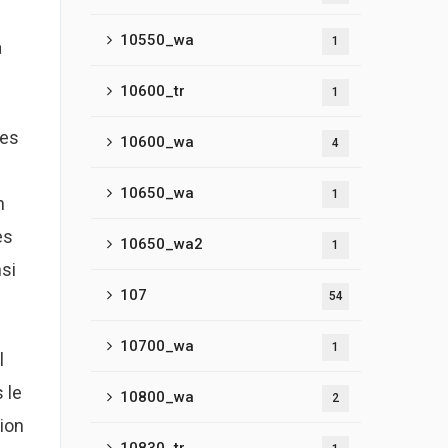
10550_wa
1
à
10600_tr
1
les
10600_wa
4
10650_wa
1
n
es
10650_wa2
1
nsi
107
54
10700_wa
1
l
 le
10800_wa
2
tion