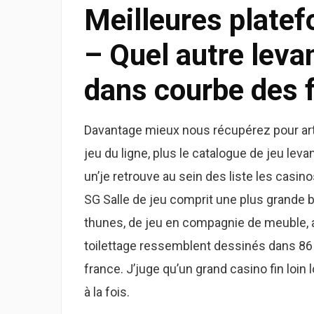
Meilleures platef
– Quel autre levan
dans courbe des f
Davantage mieux nous récupérez pour ar
jeu du ligne, plus le catalogue de jeu le
un’je retrouve au sein des liste les casi
SG Salle de jeu comprit une plus grande 
thunes, de jeu en compagnie de meuble, av
toilettage ressemblent dessinés dans 86 
france. J’juge qu’un grand casino fin loin 
à la fois.