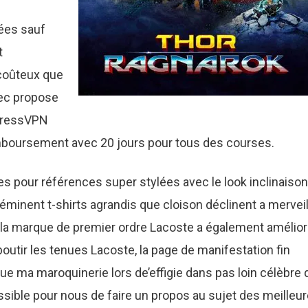
ées sauf
t
 coûteux que
mec propose
xpressVPN
mboursement avec 20 jours pour tous des courses.
nnes pour références super stylées avec le look inclinaison
 éminent t-shirts agrandis que cloison déclinent a merveil
la marque de premier ordre Lacoste a également amélio
utir les tenues Lacoste, la page de manifestation fin
que ma maroquinerie lors de’effigie dans pas loin célèbre
ssible pour nous de faire un propos au sujet des meilleu