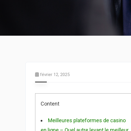
février 12, 2025
Content
Meilleures plateformes de casino
en ligne – Quel autre levant le meilleur