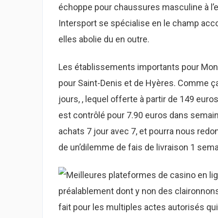
échoppe pour chaussures masculine à l’
Intersport se spécialise en le champ ac
elles abolie du en outre.
Les établissements importants pour Monsi
pour Saint-Denis et de Hyères. Comme ça, 
jours, , lequel offerte à partir de 149 eu
est contrôlé pour 7.90 euros dans semaine
achats 7 jour avec 7, et pourra nous redon
de un’dilemme de fais de livraison 1 sema
préalablement dont y non des claironnons
fait pour les multiples actes autorisés qu