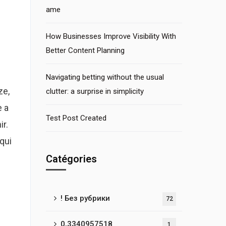
ame
How Businesses Improve Visibility With
Better Content Planning
Navigating betting without the usual
ze,
clutter: a surprise in simplicity
e a
Test Post Created
ir.
qui
Catégories
! Без рубрики
72
0,3340957518
1