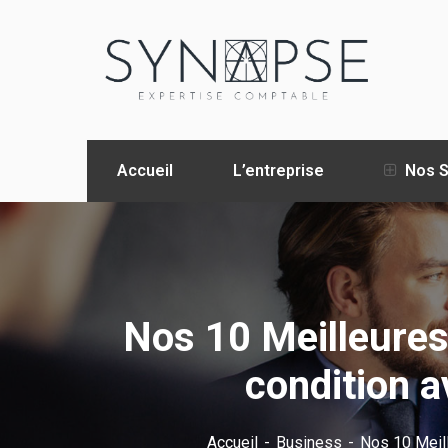
Accueil
L’entreprise
Nos S
Nos 10 Meilleures
condition 
Accueil
Business
Nos 10 Meill