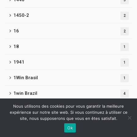
3
1450-2
2
16
2
18
1
1941
1
1Win Brasil
1
1win Brazil
4
Nous utilisons des cookies pour vous garantir la meilleure
1win India
6
expérience sur notre site web. Si vous continuez à utiliser ce
site, nous supposerons que vous en êtes satisfait.
1WIN Official In Russia
2
Ok
Contactez-nous