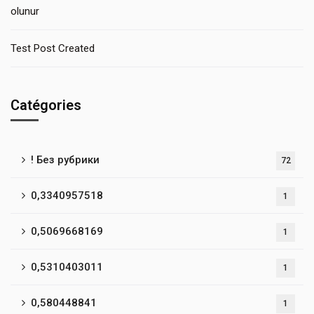
olunur
Test Post Created
Catégories
! Без рубрики
72
0,3340957518
1
0,5069668169
1
0,5310403011
1
0,580448841
1