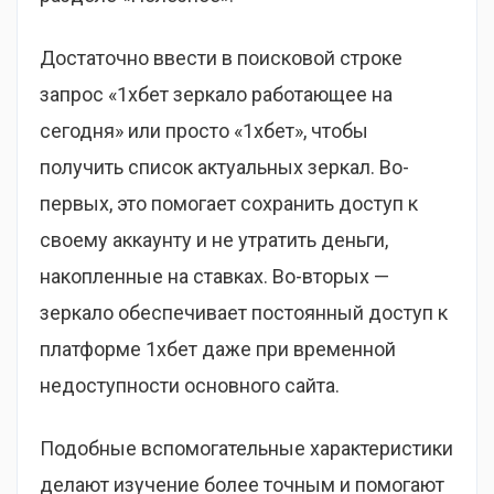
Достаточно ввести в поисковой строке
запрос «1хбет зеркало работающее на
сегодня» или просто «1хбет», чтобы
получить список актуальных зеркал. Во-
первых, это помогает сохранить доступ к
своему аккаунту и не утратить деньги,
накопленные на ставках. Во-вторых —
зеркало обеспечивает постоянный доступ к
платформе 1хбет даже при временной
недоступности основного сайта.
Подобные вспомогательные характеристики
делают изучение более точным и помогают