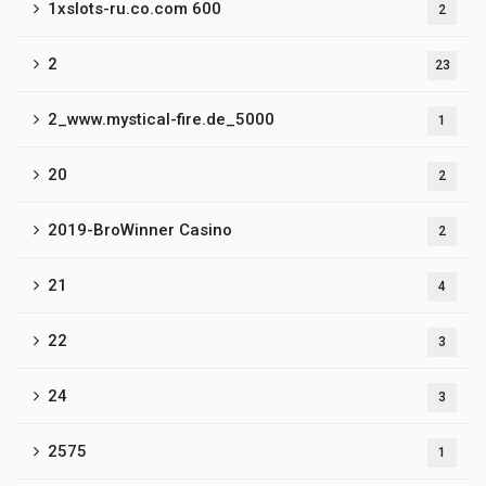
1xslots-ru.co.com 600
2
2
23
2_www.mystical-fire.de_5000
1
20
2
2019-BroWinner Casino
2
21
4
22
3
24
3
2575
1