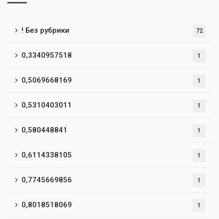
! Без рубрики
72
0,3340957518
1
0,5069668169
1
0,5310403011
1
0,580448841
1
0,6114338105
1
0,7745669856
1
0,8018518069
1