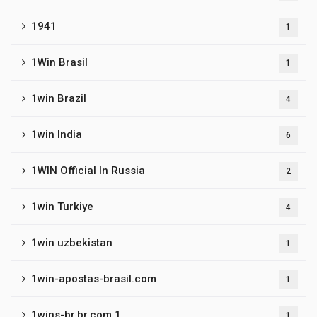
1941
1
1Win Brasil
1
1win Brazil
4
1win India
6
1WIN Official In Russia
2
1win Turkiye
4
1win uzbekistan
1
1win-apostas-brasil.com
1
1wins-br.br.com 1
1