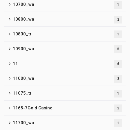
10700_wa
1
10800_wa
2
10830_tr
1
10900_wa
5
11
6
11000_wa
2
11075_tr
1
1165-7Gold Casino
2
11700_wa
1