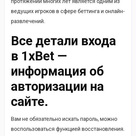
протяжении многих лет является одним из
ведущих игроков в сфере беттинга и онлайн-
развлечений.
Все детали входа
в 1xBet —
информация об
авторизации на
сайте.
Вам не обязательно искать пароль, можно
воспользоваться функцией восстановления.