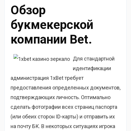
Обзор
букмекерской
компании Bet.
Для стандартной
идентификации
администрация 1xBet требует
предоставления определенных документов,
подтверждающих личность. Оптимально
сделать фотографии всех страниц паспорта
(или обеих сторон ID-карты) и отправить их
на почту БК. В некоторых ситуациях игрока