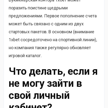
поразить поистине щедрыми
предложениями. Первое пополнение счета
может быть связано с одним из двух
стартовых пакетов. В основном (внимание
1xbet сосредоточено на спортивной линии),
но компания также регулярно обновляет
игровой каталог.
Что делать, если я
не могу зайти в
свой личный
кабинет?