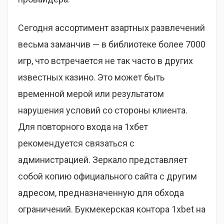
Сегодня ассортимент азартных развлечений
весьма заманчив — в библиотеке более 7000
игр, что встречается не так часто в других
известных казино. Это может быть
временной мерой или результатом
нарушения условий со стороны клиента.
Для повторного входа на 1хбет
рекомендуется связаться с
администрацией. Зеркало представляет
собой копию официального сайта с другим
адресом, предназначенную для обхода
ограничений. Букмекерская контора 1xbet на