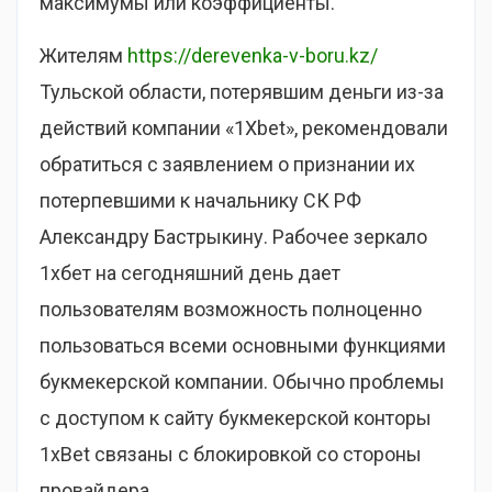
максимумы или коэффициенты.
Жителям
https://derevenka-v-boru.kz/
Тульской области, потерявшим деньги из-за
действий компании «1Xbet», рекомендовали
обратиться с заявлением о признании их
потерпевшими к начальнику СК РФ
Александру Бастрыкину. Рабочее зеркало
1хбет на сегодняшний день дает
пользователям возможность полноценно
пользоваться всеми основными функциями
букмекерской компании. Обычно проблемы
с доступом к сайту букмекерской конторы
1xBet связаны с блокировкой со стороны
провайдера.