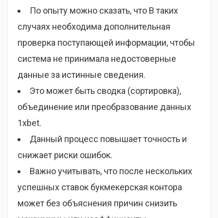
По опыту можно сказать, что В таких
случаях необходима дополнительная
проверка поступающей информации, чтобы
система не принимала недостоверные
данные за истинные сведения.
Это может быть сводка (сортировка),
объединение или преобразование данных
1xbet.
Данный процесс повышает точность и
снижает риски ошибок.
Важно учитывать, что после нескольких
успешных ставок букмекерская контора
может без объяснения причин снизить