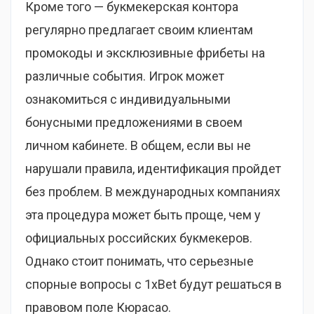
Кроме того — букмекерская контора
регулярно предлагает своим клиентам
промокоды и эксклюзивные фрибеты на
различные события. Игрок может
ознакомиться с индивидуальными
бонусными предложениями в своем
личном кабинете. В общем, если вы не
нарушали правила, идентификация пройдет
без проблем. В международных компаниях
эта процедура может быть проще, чем у
официальных российских букмекеров.
Однако стоит понимать, что серьезные
спорные вопросы с 1xBet будут решаться в
правовом поле Кюрасао.