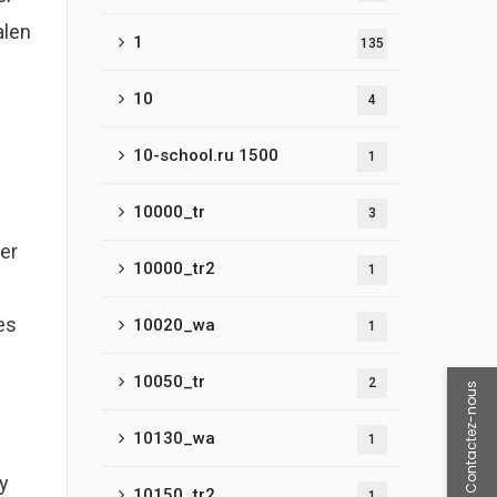
alen
1
135
10
4
10-school.ru 1500
1
10000_tr
3
er
10000_tr2
1
es
10020_wa
1
10050_tr
2
Contactez-nous
10130_wa
1
10150_tr2
1