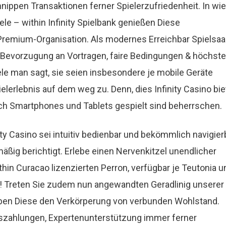
chnippen Transaktionen ferner Spielerzufriedenheit. In wie
ele – within Infinity Spielbank genießen Diese
Premium-Organisation. Als modernes Erreichbar Spielsaa
he Bevorzugung an Vortragen, faire Bedingungen & höchste
le man sagt, sie seien insbesondere je mobile Geräte
ielerlebnis auf dem weg zu. Denn, dies Infinity Casino bie
ach Smartphones und Tablets gespielt sind beherrschen.
ty Casino sei intuitiv bedienbar und bekömmlich navigierb
äßig berichtigt. Erlebe einen Nervenkitzel unendlicher
hin Curacao lizenzierten Perron, verfügbar je Teutonia u
er! Treten Sie zudem nun angewandten Geradlinig unserer
leben Diese den Verkörperung von verbunden Wohlstand.
Auszahlungen, Expertenunterstützung immer ferner