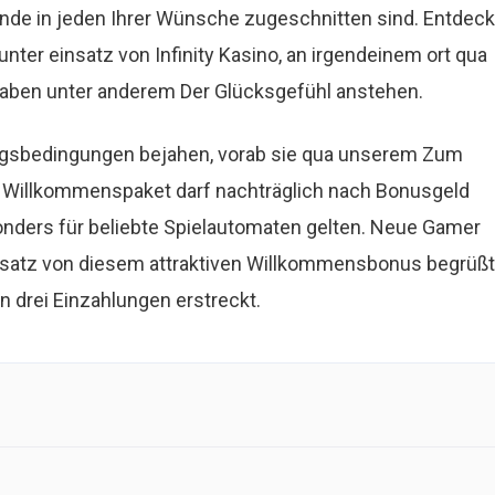
nde in jeden Ihrer Wünsche zugeschnitten sind. Entdec
nter einsatz von Infinity Kasino, an irgendeinem ort qua
 haben unter anderem Der Glücksgefühl anstehen.
gsbedingungen bejahen, vorab sie qua unserem Zum
 Willkommenspaket darf nachträglich nach Bonusgeld
sonders für beliebte Spielautomaten gelten. Neue Gamer
 einsatz von diesem attraktiven Willkommensbonus begrüßt
n drei Einzahlungen erstreckt.