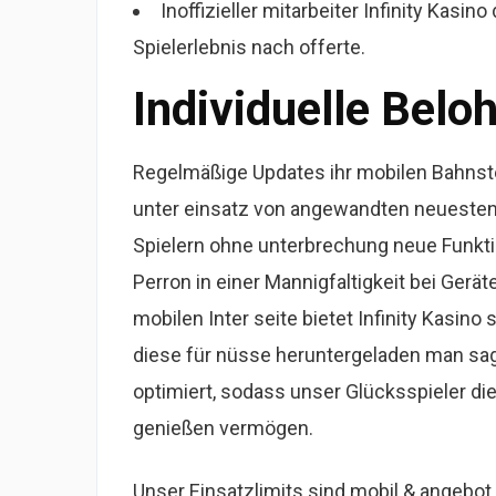
Inoffizieller mitarbeiter Infinity Kas
Spielerlebnis nach offerte.
Individuelle Belo
Regelmäßige Updates ihr mobilen Bahnst
unter einsatz von angewandten neueste
Spielern ohne unterbrechung neue Funktione
Perron in einer Mannigfaltigkeit bei Gerä
mobilen Inter seite bietet Infinity Kasin
diese für nüsse heruntergeladen man sagt
optimiert, sodass unser Glücksspieler di
genießen vermögen.
Unser Einsatzlimits sind mobil & angebot