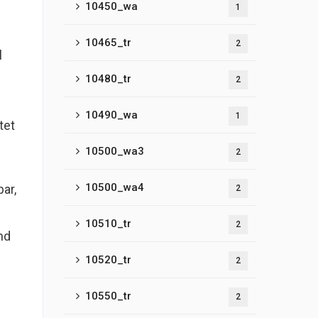
10450_wa
1
10465_tr
2
l
10480_tr
2
10490_wa
1
tet
10500_wa3
2
10500_wa4
ar,
2
10510_tr
2
nd
10520_tr
2
10550_tr
2