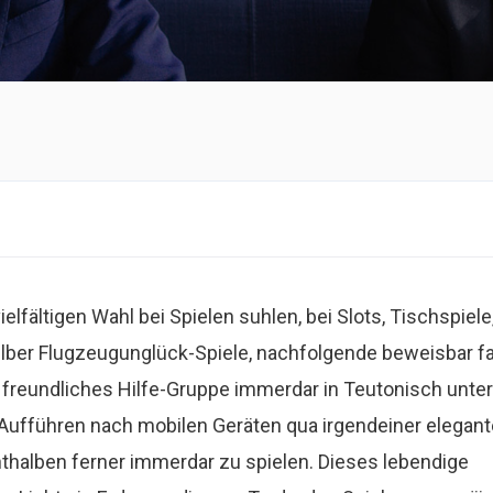
elfältigen Wahl bei Spielen suhlen, bei Slots, Tischspiele
elber Flugzeugunglück-Spiele, nachfolgende beweisbar fa
der freundliches Hilfe-Gruppe immerdar in Teutonisch unter
Aufführen nach mobilen Geräten qua irgendeiner elegan
enthalben ferner immerdar zu spielen.
Dieses lebendige