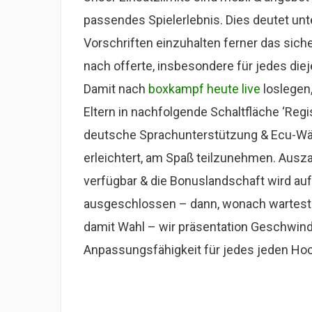
passendes Spielerlebnis. Dies deutet unte
Vorschriften einzuhalten ferner das sich
nach offerte, insbesondere für jedes dieje
Damit nach
boxkampf heute live
loslegen,
Eltern in nachfolgende Schaltfläche ‘Regis
deutsche Sprachunterstützung & Ecu-Wäh
erleichtert, am Spaß teilzunehmen. Auszah
verfügbar & die Bonuslandschaft wird auf 
ausgeschlossen – dann, wonach wartest r
damit Wahl – wir präsentation Geschwindi
Anpassungsfähigkeit für jedes jeden Hoc