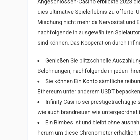
Angeschlossen-Casino erblickte 2023 die
dies ultimative Spielerlebnis zu offerte.
Mischung nicht mehr da Nervosität und En
nachfolgende in ausgewählten Spielautom
sind können. Das Kooperation durch Infin
Genießen Sie blitzschnelle Auszahlun
Belohnungen, nachfolgende in jeden Ihr
Sie können Ein Konto sämtliche reibung
Ethereum unter anderem USDT bepacken 
Infinity Casino sei prestigeträchtig 
wie auch brandneuen wie untergeordnet be
Ein Bimbes ist und bleibt ohne ausnah
herum um diese Chronometer erhältlich, 