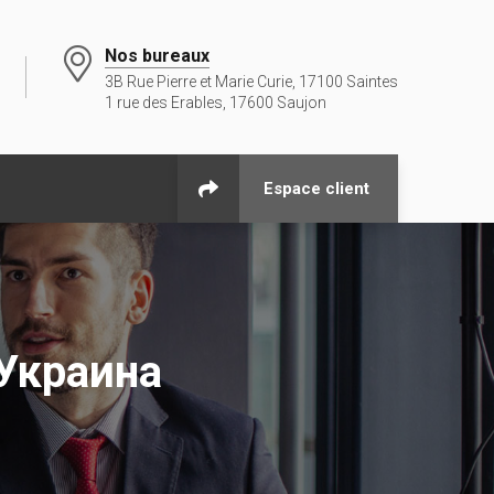
Nos bureaux
3B Rue Pierre et Marie Curie, 17100 Saintes
1 rue des Erables, 17600 Saujon
Espace client
Украина