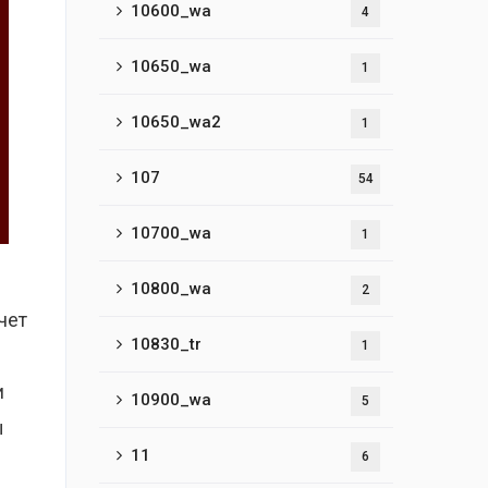
10600_wa
4
10650_wa
1
10650_wa2
1
107
54
10700_wa
1
10800_wa
2
чет
10830_tr
1
и
10900_wa
5
ы
11
6