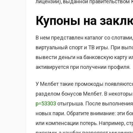
лицензии), выданной правительством 
Купоны на заклю
В нем представлен каталог со слотами,
виртуальный спорт и ТВ игры. При вы
вывести деньги на банковскую карту 
активируется при получении профиля.
У Мелбет такие промокоды появляются
разделом бонусов Мелбет. В некоторы
p=53303
отыгрыша. После выполнения 
новых пари. Обратите внимание: эти 
или компенсации потерь. Например, ст
рисками, а кэшбэк позволяет минимиз