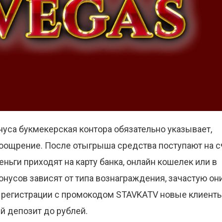
нуса букмекерская контора обязательно указывает,
оощрение. После отыгрыша средства поступают на с
еньги приходят на карту банка, онлайн кошелек или в
нусов зависят от типа вознаграждения, зачастую он
ри регистрации с промокодом STAVKATV новые клиент
й депозит до рублей.