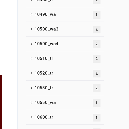
2
10490_wa
1
10500_wa3
2
10500_wa4
2
10510_tr
2
10520_tr
2
10550_tr
2
10550_wa
1
10600_tr
1