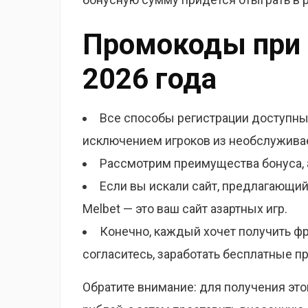
Промокоды при 
2026 года
Все способы регистрации доступны 
исключением игроков из необслужив
Рассмотрим преимущества бонуса, 
Если вы искали сайт, предлагающий
Melbet — это ваш сайт азартных игр.
Конечно, каждый хочет получить фр
согласитесь, заработать бесплатные п
Обратите внимание: для получения это